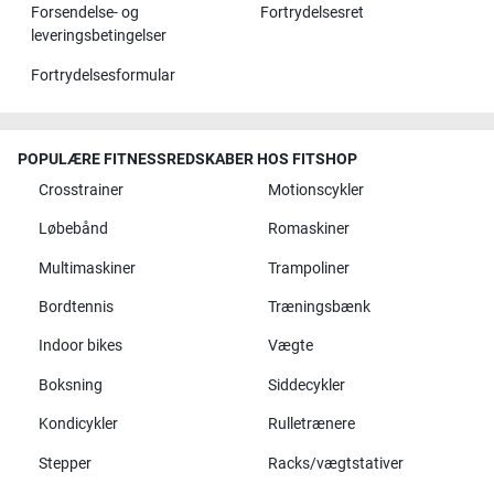
Forsendelse- og
Fortrydelsesret
leveringsbetingelser
Fortrydelsesformular
POPULÆRE FITNESSREDSKABER HOS FITSHOP
Crosstrainer
Motionscykler
Løbebånd
Romaskiner
Multimaskiner
Trampoliner
Bordtennis
Træningsbænk
Indoor bikes
Vægte
Boksning
Siddecykler
Kondicykler
Rulletrænere
Stepper
Racks/vægtstativer