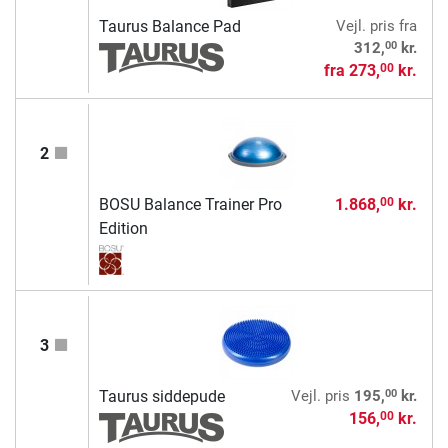
Taurus Balance Pad
Vejl. pris
fra
00
312,
kr.
fra
273,
kr.
00
2
BOSU Balance Trainer Pro
1.868,
kr.
00
Edition
3
00
Taurus siddepude
Vejl. pris
195,
kr.
156,
kr.
00