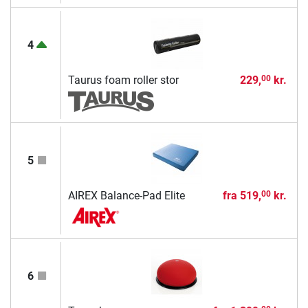
4
Taurus foam roller stor
229,
kr.
00
5
AIREX Balance-Pad Elite
fra
519,
kr.
00
6