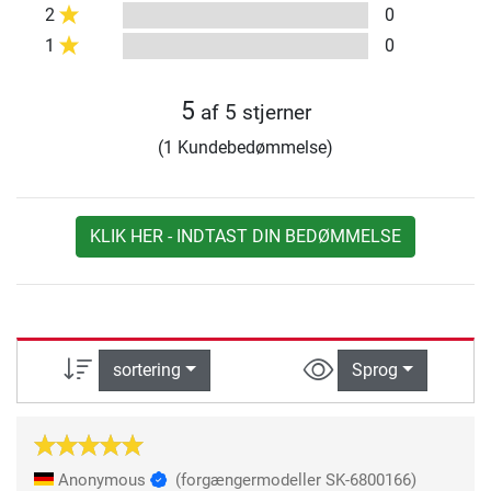
2
0
1
0
5
af 5 stjerner
(1 Kundebedømmelse)
KLIK HER - INDTAST DIN BEDØMMELSE
sortering
Sprog
Anonymous
(forgængermodeller SK-6800166)