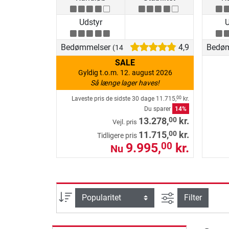
Udstyr
U
Bedømmelser
4,9
Bedø
(149)
SALE
Gyldig t.o.m. 12. august 2026
Så længe lager haves!
Laveste pris de sidste 30 dage
11.715,
kr.
00
Du sparer
14%
00
13.278,
kr.
Vejl. pris
00
11.715,
kr.
Tidligere pris
9.995,
kr.
00
Nu
Avanceret søg
sortering
Filter