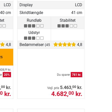
LCD
Display
LCD
40 cm
Skridtlængde
41 cm
tet
Rundløb
Stabilitet
Udstyr
4,8
Bedømmelser
4,8
(45)
26
808,
kr.
00
er
20%
Du sparer
781 kr.
00
00
,
kr.
5.463,
kr.
Vejl. pris
kr.
4.682,
kr.
0
00