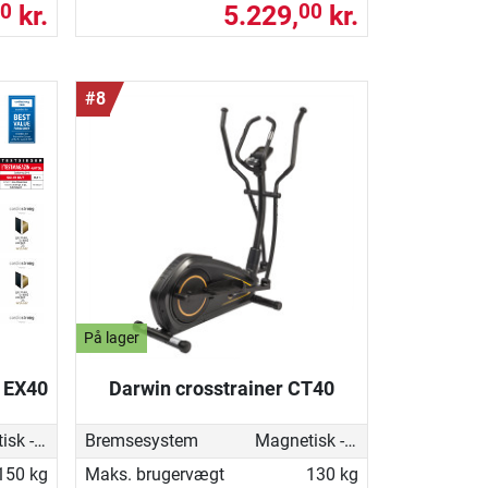
kr.
5.229,
kr.
0
00
#8
På lager
r EX40
Darwin crosstrainer CT40
Magnetisk - motoriseret
Bremsesystem
Magnetisk - motoriseret
150 kg
Maks. brugervægt
130 kg