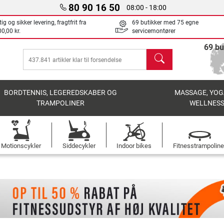
80 90 16 50
08:00 - 18:00
ig og sikker levering, fragtfrit fra
69 butikker med 75 egne
0,00 kr.
servicemontører
69 bu
søg
BORDTENNIS, LEGEREDSKABER OG
MASSAGE, YOG
TRAMPOLINER
WELLNES
Motionscykler
Siddecykler
Indoor bikes
Fitnesstrampoline