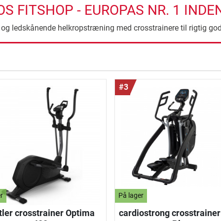
S FITSHOP - EUROPAS NR. 1 IND
 og ledskånende helkropstræning med crosstrainere til rigtig god
ning
#3
r
På lager
tler crosstrainer Optima
cardiostrong crosstraine