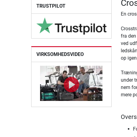
Cros
TRUSTPILOT
En cros
Crosstr
fra den 
ved udf
ledskån
VIRKSOMHEDSVIDEO
op igen
Træning
under t
nem for
mere po
Overs
F