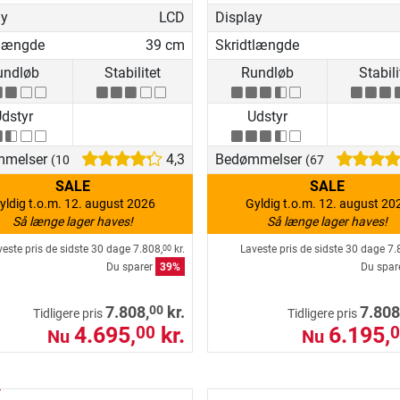
ay
LCD
Display
tlængde
39 cm
Skridtlængde
undløb
Stabilitet
Rundløb
Stabili
dstyr
Udstyr
mmelser
4,3
Bedømmelser
(10)
(67)
SALE
SALE
yldig t.o.m. 12. august 2026
Gyldig t.o.m. 12. august 20
Så længe lager haves!
Så længe lager haves!
veste pris de sidste 30 dage
7.808,
kr.
Laveste pris de sidste 30 dage
7.
00
Du sparer
39%
Du spar
00
7.808,
kr.
7.808
Tidligere pris
Tidligere pris
4.695,
kr.
6.195,
00
0
Nu
Nu