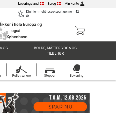
Leveringsland
Sprog
Min konto
Din hjemmefitnessekspert gennem 42
år
tikker i hele Europa
og
også
i København
A OG
BOLDE, MÅTTER YOGA OG
S
TILBEHØR
r
Rulletrænere
Stepper
Boksning