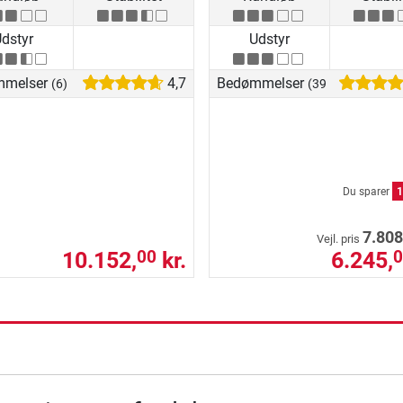
dstyr
Udstyr
mmelser
4,7
Bedømmelser
(6)
(39)
Du sparer
1
7.808
Vejl. pris
10.152,
kr.
6.245,
00
0
ning