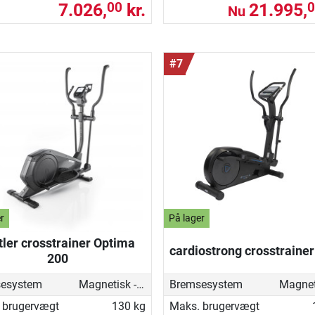
7.026,
kr.
21.995,
00
0
Nu
#7
r
På lager
tler crosstrainer Optima
cardiostrong crosstraine
200
esystem
Magnetisk - motoriseret
Bremsesystem
 brugervægt
130 kg
Maks. brugervægt