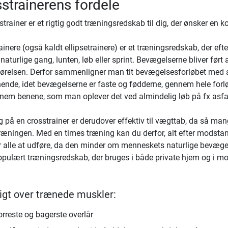
strainerens fordele
strainer er et rigtig godt træningsredskab til dig, der ønsker en 
ainere (også kaldt ellipsetrainere) er et træningsredskab, der e
naturlige gang, lunten, løb eller sprint. Bevægelserne bliver ført 
ørelsen. Derfor sammenligner man tit bevægelsesforløbet med a
ende, idet bevægelserne er faste og fødderne, gennem hele forlø
nem benene, som man oplever det ved almindelig løb på fx asfal
 på en crosstrainer er derudover effektiv til vægttab, da så ma
ræningen. Med en times træning kan du derfor, alt efter modstand
 alle at udføre, da den minder om menneskets naturlige bevægelse
pulært træningsredskab, der bruges i både private hjem og i mo
igt over trænede muskler:
orreste og bagerste overlår