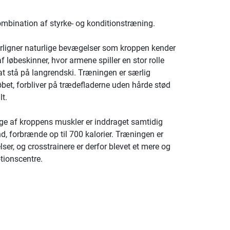
kombination af styrke- og konditionstræning.
fterligner naturlige bevægelser som kroppen kender
af løbeskinner, hvor armene spiller en stor rolle
t stå på langrendski. Træningen er særlig
bet, forbliver på trædefladerne uden hårde stød
t.
nge af kroppens muskler er inddraget samtidig
, forbrænde op til 700 kalorier. Træningen er
r, og crosstrainere er derfor blevet et mere og
tionscentre.