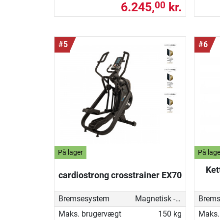
6.245,
kr.
00
#5
#6
På lager
På lage
Ket
cardiostrong crosstrainer EX70
Bremsesystem
Magnetisk - motoriseret
Brems
Maks. brugervægt
150 kg
Maks.