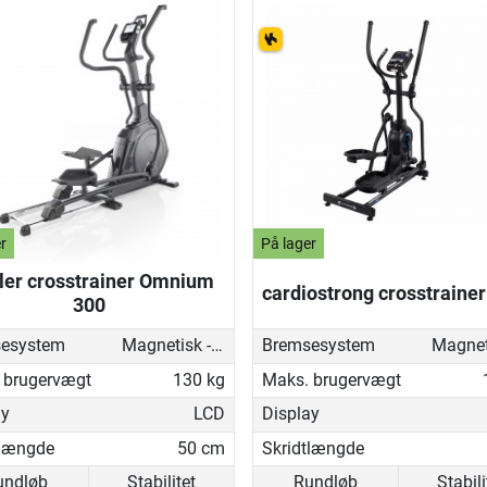
r
På lager
tler crosstrainer Omnium
cardiostrong crosstraine
300
esystem
Magnetisk - motoriseret
Bremsesystem
 brugervægt
130 kg
Maks. brugervægt
ay
LCD
Display
tlængde
50 cm
Skridtlængde
undløb
Stabilitet
Rundløb
Stabili