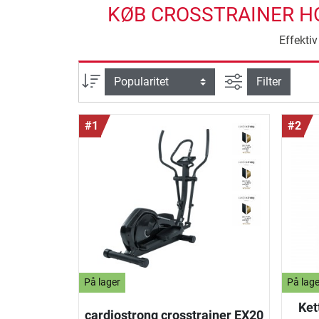
KØB CROSSTRAINER HO
Effektiv
Avanceret søg
sortering
Filter
#1
#2
På lager
På lage
Ket
cardiostrong crosstrainer EX20