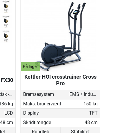
På lager
Kettler HOI crosstrainer Cross
r FX30
Pro
Magnetisk - motoriseret
Bremsesystem
EMS / Induktionsbremse
136 kg
Maks. brugervægt
150 kg
LCD
Display
TFT
48 cm
Skridtlængde
48 cm
tet
Rundløb
Stabilitet