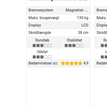
Bremsesystem
Magnetisk - motoriseret
Brems
Maks. brugervægt
130 kg
Maks.
Display
LCD
Displ
Skridtlængde
38 cm
Skrid
Rundløb
Stabilitet
R
Udstyr
U
Bedømmelser
4,9
Bedø
(62)