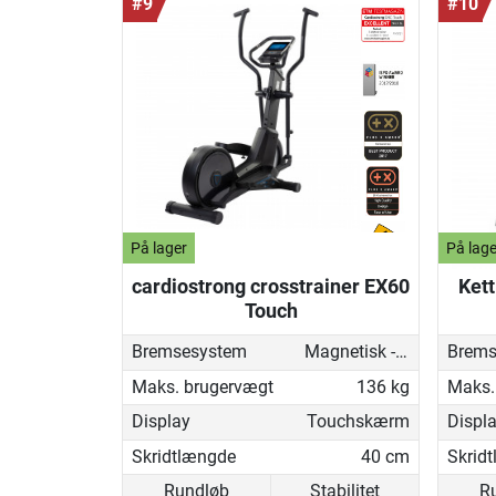
#9
#10
På lager
På lage
cardiostrong crosstrainer EX60
Ket
Touch
Bremsesystem
Magnetisk - motoriseret
Brems
Maks. brugervægt
136 kg
Maks.
Display
Touchskærm
Displ
Skridtlængde
40 cm
Skrid
Rundløb
Stabilitet
R