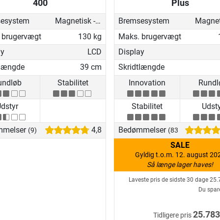
400
Plus
esystem
Magnetisk - motoriseret
Bremsesystem
 brugervægt
130 kg
Maks. brugervægt
ay
LCD
Display
tlængde
39 cm
Skridtlængde
undløb
Stabilitet
Innovation
Rundl
dstyr
Stabilitet
Udst
mmelser
4,8
Bedømmelser
(9)
(83)
SALE
Gyldig t.o.m. 12. august 20
Så længe lager haves!
Laveste pris de sidste 30 dage
25.
Du spar
25.783
Tidligere pris