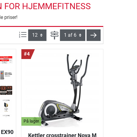
EN FOR HJEMMEFITNESS
e priser!
Artikel pr. side:
Side
videre
#4
På lager
r EX90
Kettler crosstrainer Nova M