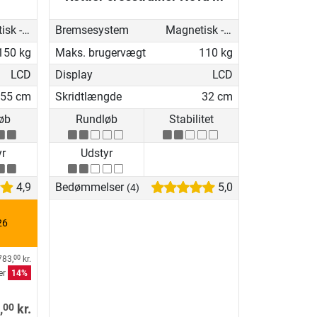
Magnetisk - motoriseret
Bremsesystem
Magnetisk - manuel
150 kg
Maks. brugervægt
110 kg
LCD
Display
LCD
55 cm
Skridtlængde
32 cm
øb
Rundløb
Stabilitet
yr
Udstyr
4,9
Bedømmelser
5,0
(4)
26
783,
kr.
00
er
14%
00
,
kr.