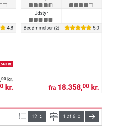
Udstyr
4,8
Bedømmelser
5,0
(2)
.563 kr.
00
,
kr.
kr.
18.358,
kr.
0
00
fra
Artikel pr. side:
Side
videre