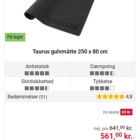
På lager
Taurus gulvmåtte 250 x 80 cm
Antistatisk
Dæmpning
Skridsikkerhed
Tykkelse
Bedømmelser
4,8
(51)
Du sparer
80 kr.
00
641,
kr.
Vejl. pris
561,
kr.
00