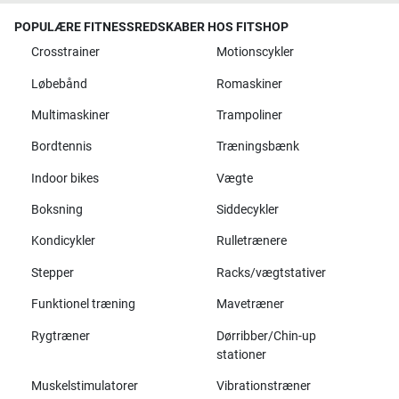
POPULÆRE FITNESSREDSKABER HOS FITSHOP
Crosstrainer
Motionscykler
Løbebånd
Romaskiner
Multimaskiner
Trampoliner
Bordtennis
Træningsbænk
Indoor bikes
Vægte
Boksning
Siddecykler
Kondicykler
Rulletrænere
Stepper
Racks/vægtstativer
Funktionel træning
Mavetræner
Rygtræner
Dørribber/Chin-up
stationer
Muskelstimulatorer
Vibrationstræner