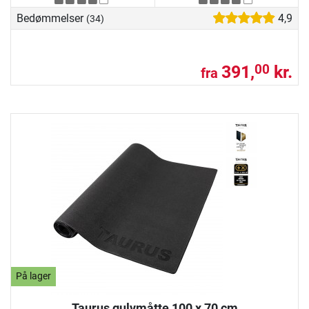
Bedømmelser
4,9
(34)
391,
kr.
00
fra
På lager
Taurus gulvmåtte 100 x 70 cm