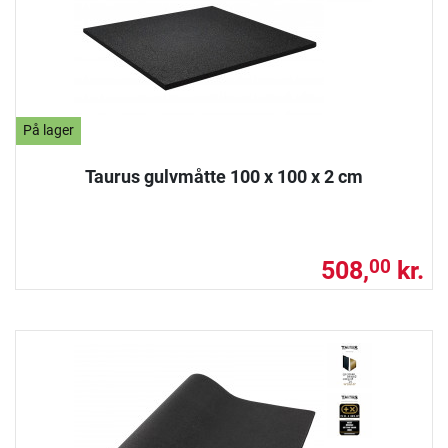
På lager
Taurus gulvmåtte 100 x 100 x 2 cm
508,
kr.
00