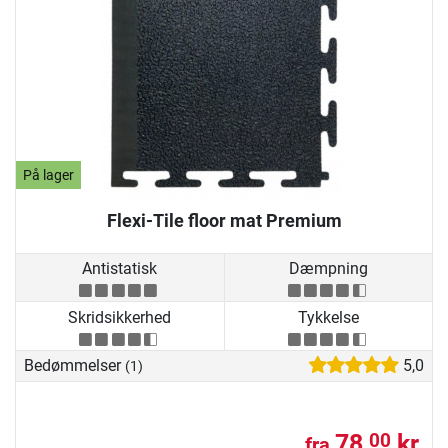
På lager
Flexi-Tile floor mat Premium
Antistatisk
Dæmpning
Skridsikkerhed
Tykkelse
Bedømmelser
5,0
(1)
78,
kr.
00
fra