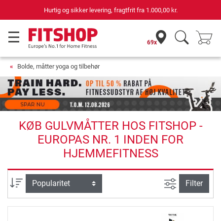
ring, fragtfrit fra
1.000,00 kr.
69 butikker med 
69x
Bolde, måtter yoga og tilbehør
KØB GULVMÅTTER HOS FITSHOP -
EUROPAS NR. 1 INDEN FOR
HJEMMEFITNESS
Avanceret s
sortering
Filter