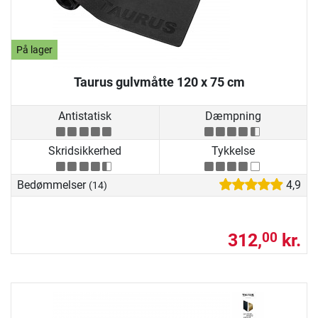
På lager
Taurus gulvmåtte 120 x 75 cm
Antistatisk
Dæmpning
Skridsikkerhed
Tykkelse
Bedømmelser
4,9
(14)
312,
kr.
00