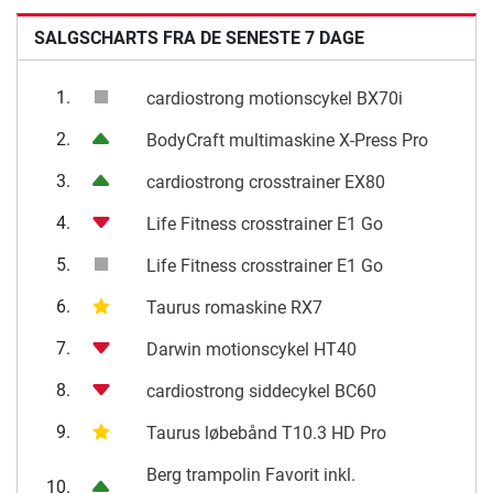
SALGSCHARTS FRA DE SENESTE 7 DAGE
1.
cardiostrong motionscykel BX70i
2.
BodyCraft multimaskine X-Press Pro
3.
cardiostrong crosstrainer EX80
4.
Life Fitness crosstrainer E1 Go
5.
Life Fitness crosstrainer E1 Go
6.
Taurus romaskine RX7
7.
Darwin motionscykel HT40
8.
cardiostrong siddecykel BC60
9.
Taurus løbebånd T10.3 HD Pro
Berg trampolin Favorit inkl.
10.