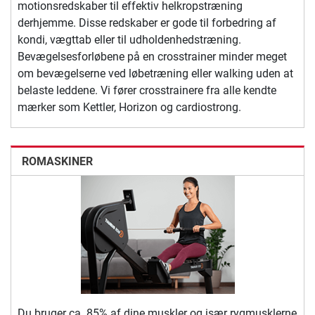
motionsredskaber til effektiv helkropstræning
derhjemme. Disse redskaber er gode til forbedring af
kondi, vægttab eller til udholdenhedstræning.
Bevægelsesforløbene på en crosstrainer minder meget
om bevægelserne ved løbetræning eller walking uden at
belaste leddene. Vi fører crosstrainere fra alle kendte
mærker som Kettler, Horizon og cardiostrong.
ROMASKINER
Du bruger ca. 85% af dine muskler og især rygmusklerne