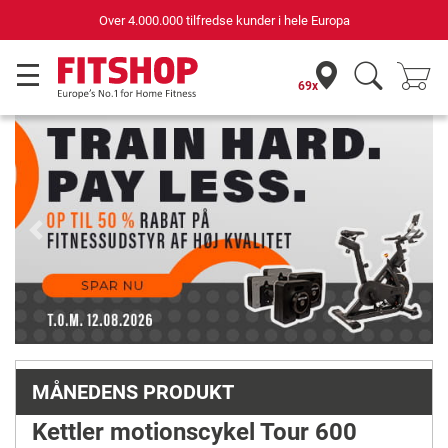
.000 tilfredse kunder i hele Europa
Hurtig og sikk
69x
Previous
Next
MÅNEDENS PRODUKT
Kettler motionscykel Tour 600