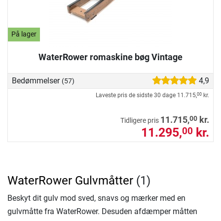
På lager
WaterRower romaskine bøg Vintage
Bedømmelser
4,9
(57)
Laveste pris de sidste 30 dage
11.715,
kr.
00
00
11.715,
kr.
Tidligere pris
11.295,
kr.
00
WaterRower Gulvmåtter
(1)
Beskyt dit gulv mod sved, snavs og mærker med en
gulvmåtte fra WaterRower. Desuden afdæmper måtten