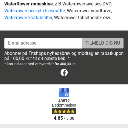
WaterRower romaskine
, z.B.Waterrower øvelses-DVD,
Waterrower beskyttelsesmåtte
, Waterrower vandfarve,
Waterrower klortabletter
, Waterrower tabletholder osv.
E-mailadresse
Abonner på Fitshops nyhedsbrev og modtag en rabatkupon
på 100,00 kr.* til dit næste køb! *
* kan indløses ved vareværdier fra 400,00 kr.
Facebook
43572
Bedømmelser
4.85
/ 5.00