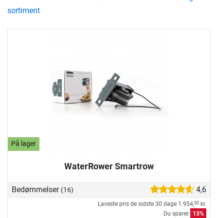
sortiment
På lager
WaterRower Smartrow
Bedømmelser
4,6
(16)
Laveste pris de sidste 30 dage
1.954,
kr.
00
Du sparer
13%