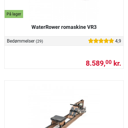
På lager
WaterRower romaskine VR3
Bedømmelser
4,9
(29)
8.589,
kr.
00