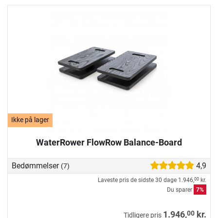
Ikke på lager
WaterRower FlowRow Balance-Board
Bedømmelser
4,9
(7)
Laveste pris de sidste 30 dage
1.946,
kr.
00
Du sparer
7%
00
1.946,
kr.
Tidligere pris