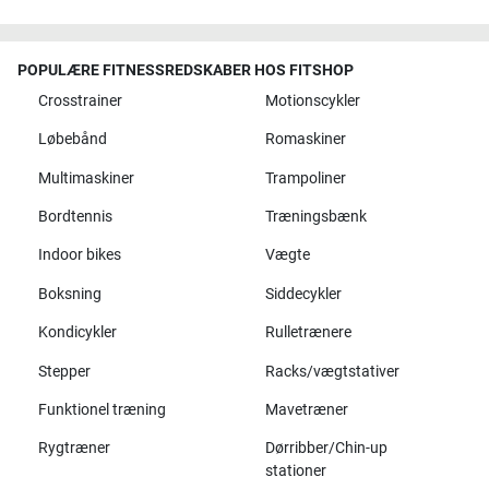
POPULÆRE FITNESSREDSKABER HOS FITSHOP
Crosstrainer
Motionscykler
Løbebånd
Romaskiner
Multimaskiner
Trampoliner
Bordtennis
Træningsbænk
Indoor bikes
Vægte
Boksning
Siddecykler
Kondicykler
Rulletrænere
Stepper
Racks/vægtstativer
Funktionel træning
Mavetræner
Rygtræner
Dørribber/Chin-up
stationer