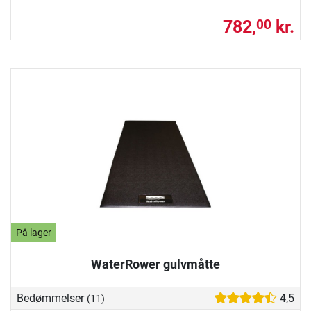
782,
kr.
00
På lager
WaterRower gulvmåtte
Bedømmelser
4,5
(11)