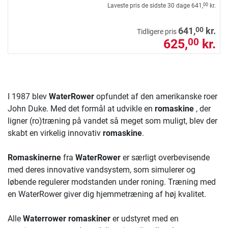
Laveste pris de sidste 30 dage
641,
kr.
00
00
641,
kr.
Tidligere pris
625,
kr.
00
I 1987 blev
WaterRower
opfundet af den amerikanske roer
John Duke. Med det formål at udvikle en
romaskine
, der
ligner (ro)træning på vandet så meget som muligt, blev der
skabt en virkelig innovativ
romaskine
.
Romaskinerne
fra
WaterRower
er særligt overbevisende
med deres innovative vandsystem, som simulerer og
løbende regulerer modstanden under roning. Træning med
en WaterRower giver dig hjemmetræning af høj kvalitet.
Alle
Waterrower romaskiner
er udstyret med en