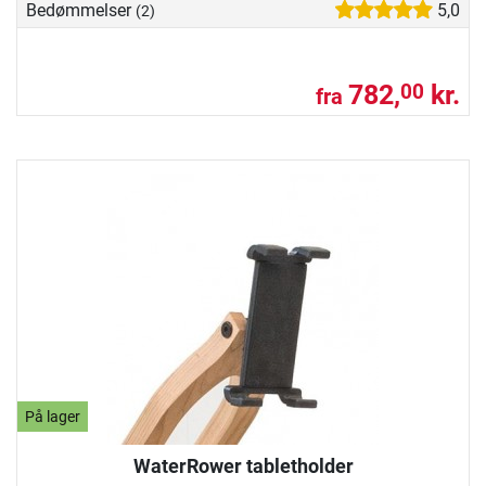
Bedømmelser
5,0
(2)
782,
kr.
00
fra
På lager
WaterRower tabletholder