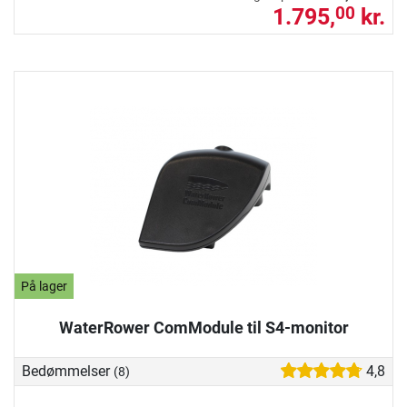
1.795,
kr.
00
På lager
WaterRower ComModule til S4-monitor
Bedømmelser
4,8
(8)