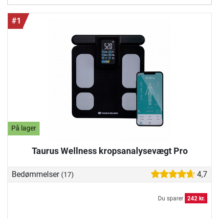
#1
På lager
Taurus Wellness kropsanalysevægt Pro
Bedømmelser
4,7
(17)
Du sparer
242 kr.