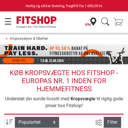
69 butikker med 75 egne servicemontører
69x
Kropsanalyse & tilbehør
KØB KROPSVÆGTE HOS FITSHOP -
EUROPAS NR. 1 INDEN FOR
HJEMMEFITNESS
Understøt din sunde livsstil med
Kropsvægte
til rigtig gode
priser hos Fitshop!
Avanceret s
sortering
Filter