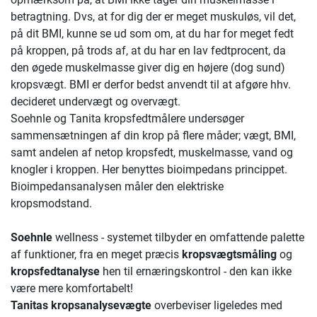
betragtning. Dvs, at for dig der er meget muskuløs, vil det,
på dit BMI, kunne se ud som om, at du har for meget fedt
på kroppen, på trods af, at du har en lav fedtprocent, da
den øgede muskelmasse giver dig en højere (dog sund)
kropsvægt. BMI er derfor bedst anvendt til at afgøre hhv.
decideret undervægt og overvægt.
Soehnle og Tanita kropsfedtmålere undersøger
sammensætningen af din krop på flere måder; vægt, BMI,
samt andelen af netop kropsfedt, muskelmasse, vand og
knogler i kroppen. Her benyttes bioimpedans princippet.
Bioimpedansanalysen måler den elektriske
kropsmodstand.
Soehnle
wellness - systemet tilbyder en omfattende palette
af funktioner, fra en meget præcis
kropsvægtsmåling
og
kropsfedtanalyse
hen til ernæringskontrol - den kan ikke
være mere komfortabelt!
Tanitas kropsanalysevægte
overbeviser ligeledes med