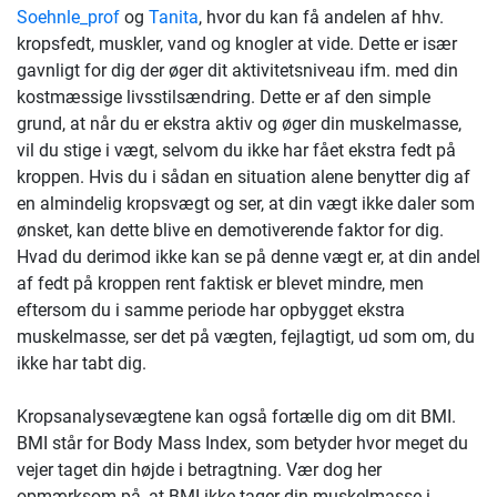
Soehnle_prof
og
Tanita
, hvor du kan få andelen af hhv.
kropsfedt, muskler, vand og knogler at vide. Dette er især
gavnligt for dig der øger dit aktivitetsniveau ifm. med din
kostmæssige livsstilsændring. Dette er af den simple
grund, at når du er ekstra aktiv og øger din muskelmasse,
vil du stige i vægt, selvom du ikke har fået ekstra fedt på
kroppen. Hvis du i sådan en situation alene benytter dig af
en almindelig kropsvægt og ser, at din vægt ikke daler som
ønsket, kan dette blive en demotiverende faktor for dig.
Hvad du derimod ikke kan se på denne vægt er, at din andel
af fedt på kroppen rent faktisk er blevet mindre, men
eftersom du i samme periode har opbygget ekstra
muskelmasse, ser det på vægten, fejlagtigt, ud som om, du
ikke har tabt dig.
Kropsanalysevægtene kan også fortælle dig om dit BMI.
BMI står for Body Mass Index, som betyder hvor meget du
vejer taget din højde i betragtning. Vær dog her
opmærksom på, at BMI ikke tager din muskelmasse i