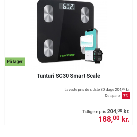
På lager
Tunturi SC30 Smart Scale
Laveste pris de sidste 30 dage
204,
kr.
00
Du sparer
7%
00
204,
kr.
Tidligere pris
188,
kr.
00