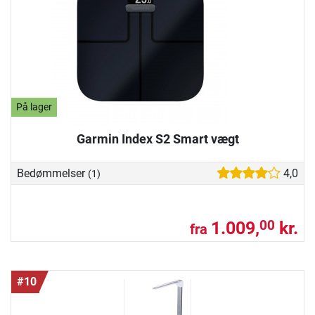
På lager
Garmin Index S2 Smart vægt
Bedømmelser
4,0
(1)
1.009,
kr.
00
fra
#10