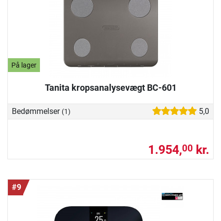
På lager
Tanita kropsanalysevægt BC-601
Bedømmelser
5,0
(1)
1.954,
kr.
00
#9