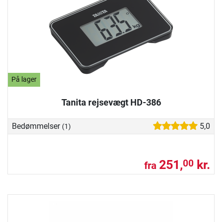
På lager
Tanita rejsevægt HD-386
Bedømmelser
5,0
(1)
251,
kr.
00
fra