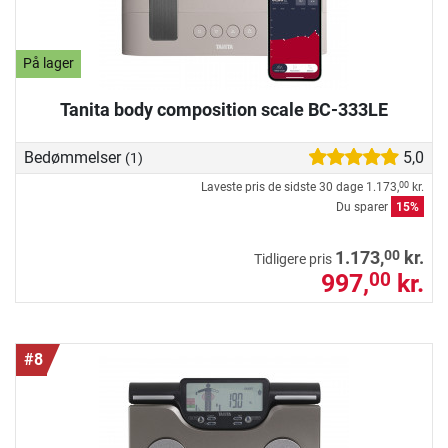
På lager
Tanita body composition scale BC-333LE
Bedømmelser
5,0
(1)
Laveste pris de sidste 30 dage
1.173,
kr.
00
Du sparer
15%
00
1.173,
kr.
Tidligere pris
997,
kr.
00
#8