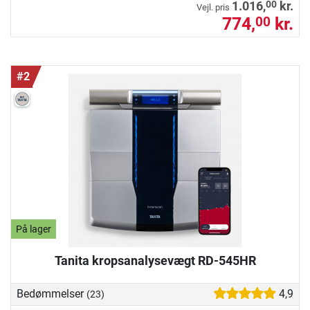
00
1.016,
kr.
Vejl. pris
774,
kr.
00
#2
På lager
Tanita kropsanalysevægt RD-545HR
Bedømmelser
4,9
(23)