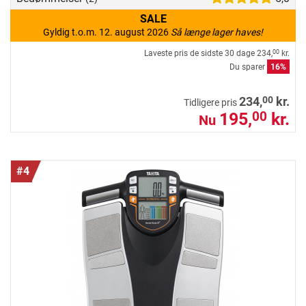
SALE
Gyldig t.o.m. 12. august 2026
Så længe lager haves!
Laveste pris de sidste 30 dage
234,
kr.
00
Du sparer
16%
00
234,
kr.
Tidligere pris
195,
kr.
00
Nu
#4