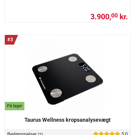
3.900,
kr.
00
#3
På lager
Taurus Wellness kropsanalysevægt
Bedømmelser
5,0
(2)