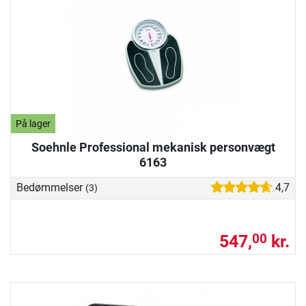
På lager
Soehnle Professional mekanisk personvægt
6163
Bedømmelser
4,7
(3)
547,
kr.
00