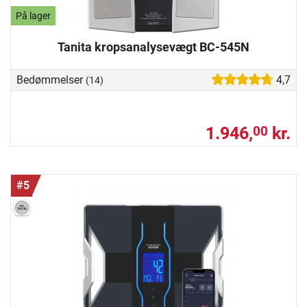
På lager
Tanita kropsanalysevægt BC-545N
Bedømmelser
4,7
(14)
1.946,
kr.
00
#5