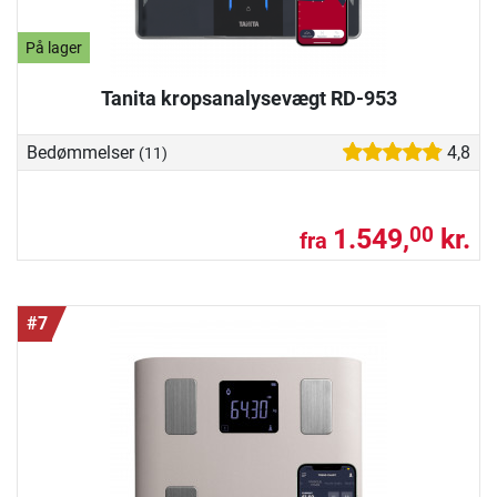
På lager
Tanita kropsanalysevægt RD-953
Bedømmelser
4,8
(11)
1.549,
kr.
00
fra
#7