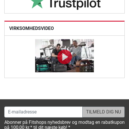
VIRKSOMHEDSVIDEO
E-mailadresse
Abonner på Fitshops nyhedsbrev og modtag en rabatkupon
på 100,00 kr.* til dit næste køb! *