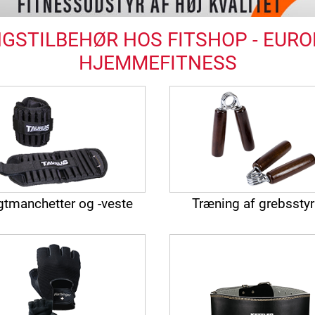
STILBEHØR HOS FITSHOP - EUROP
HJEMMEFITNESS
tmanchetter og -veste
Træning af grebssty