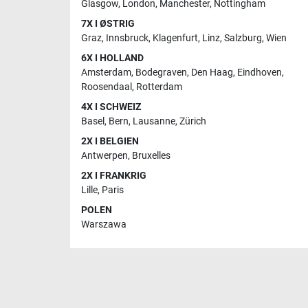
Glasgow
,
London
,
Manchester
,
Nottingham
7X I ØSTRIG
Graz
,
Innsbruck
,
Klagenfurt
,
Linz
,
Salzburg
,
Wien
6X I HOLLAND
Amsterdam
,
Bodegraven
,
Den Haag
,
Eindhoven
,
Roosendaal
,
Rotterdam
4X I SCHWEIZ
Basel
,
Bern
,
Lausanne
,
Zürich
2X I BELGIEN
Antwerpen
,
Bruxelles
2X I FRANKRIG
Lille
,
Paris
POLEN
Warszawa