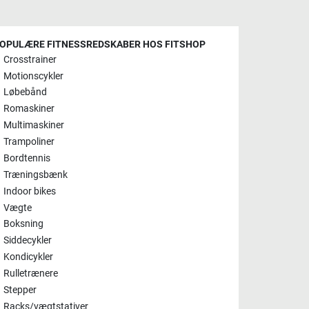
OPULÆRE FITNESSREDSKABER HOS FITSHOP
Crosstrainer
Motionscykler
Løbebånd
Romaskiner
Multimaskiner
Trampoliner
Bordtennis
Træningsbænk
Indoor bikes
Vægte
Boksning
Siddecykler
Kondicykler
Rulletrænere
Stepper
Racks/vægtstativer