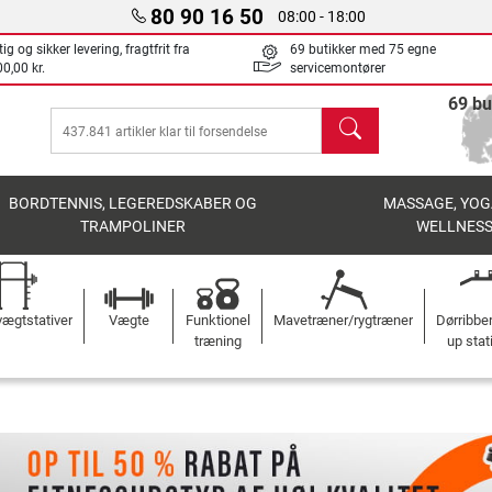
80 90 16 50
08:00 - 18:00
ig og sikker levering, fragtfrit fra
69 butikker med 75 egne
0,00 kr.
servicemontører
69 bu
søg
BORDTENNIS, LEGEREDSKABER OG
MASSAGE, YOG
TRAMPOLINER
WELLNES
ægtstativer
Vægte
Funktionel
Mavetræner/rygtræner
Dørribbe
træning
up stat