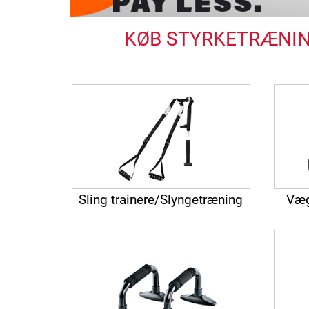
KØB STYRKETRÆNING
Sling trainere/Slyngetræning
Væg