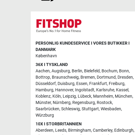
PERSONLIG KUNDESERVICE I VORES BUTIKKER I
DANMARK
København
36X I TYSKLAND
Aachen
,
Augsburg
,
Berlin
,
Bielefeld
,
Bochum
,
Bonn
,
Bottrop
,
Braunschweig
,
Bremen
,
Dortmund
,
Dresden
,
Düsseldorf
,
Duisburg
,
Essen
,
Frankfurt
,
Freiburg
,
Hamburg
,
Hannover
,
Ingolstadt
,
Karlsruhe
,
Kassel
,
Koblenz
,
Köln
,
Leipzig
,
Lübeck
,
Mannheim
,
München
,
Münster
,
Nürnberg
,
Regensburg
,
Rostock
,
Saarbrücken
,
Schleswig
,
Stuttgart
,
Wiesbaden
,
Würzburg
10X I STORBRITANNIEN
Aberdeen
,
Leeds
,
Birmingham
,
Camberley
,
Edinburgh
,