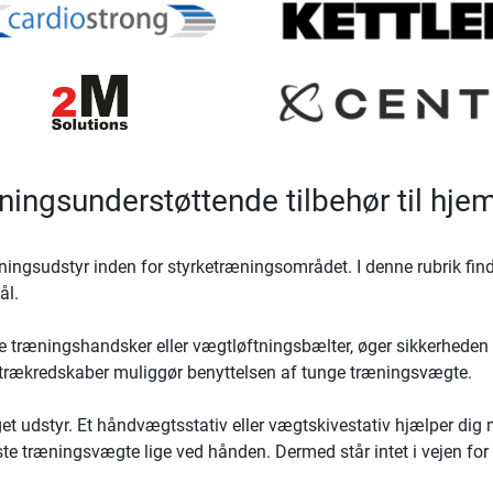
æningsunderstøttende tilbehør til hj
ingsudstyr inden for styrketræningsområdet. I denne rubrik finde
ål.
ge træningshandsker eller vægtløftningsbælter, øger sikkerheden
 trækredskaber muliggør benyttelsen af tunge træningsvægte.
t udstyr. Et håndvægtsstativ eller vægtskivestativ hjælper dig 
gste træningsvægte lige ved hånden. Dermed står intet i vejen fo