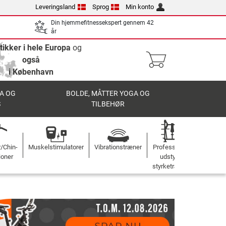
Leveringsland
Sprog
Min konto
Din hjemmefitnessekspert gennem 42
år
tikker i hele Europa
og
også
i København
A OG
BOLDE, MÅTTER YOGA OG
S
TILBEHØR
r/Chin-
Muskelstimulatorer
Vibrationstræner
Professionelt
ioner
udstyr til
styrketræning