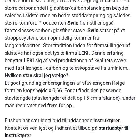
deres enorme stabilitet, deres lave vægt og elasticitet. En
større carbonandel i glasfiber/carbonblandingen betyder
således i sidste ende en bedre støddæmpning og således
større komfort. Producenten
Swix
fremstiller også
førsteklasses carbon/glasfiber stave.
Swix
satser på et
stroppesystem, som oprindelig kommer fra
langrendsporten. Stor tradition inden for fremstillingen af
skistave har også det tyske firma
LEKI
. Denne erfaring
benytter
LEKI
sig af ved produktionen af kvalitets stave
med fast længde i carbon og teleskopstave i aluminium.
Hvilken stav skal jeg vælge?
Et godt grundlag er beregningen af stavlængden ifølge
formlen kropshøjde x 0,66. For at finde den passende
stavlængde (stavlængder er delt op i 5 cm afstande) runder
man resultatet ned frem for op.
Fitshop har særlige tilbud til uddannede
instruktører
-
Kontakt os venligst og indhent et tilbud på
startudstyr til
instruktører
.