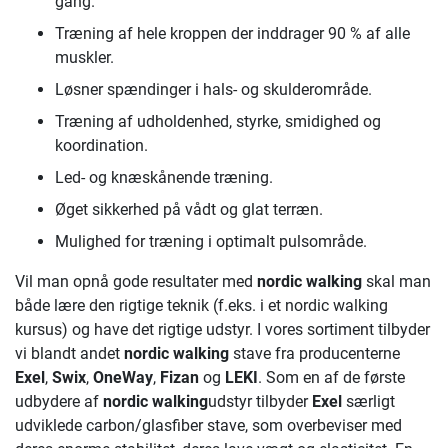
gang.
Træning af hele kroppen der inddrager 90 % af alle
muskler.
Løsner spændinger i hals- og skulderområde.
Træning af udholdenhed, styrke, smidighed og
koordination.
Led- og knæskånende træning.
Øget sikkerhed på vådt og glat terræn.
Mulighed for træning i optimalt pulsområde.
Vil man opnå gode resultater med
nordic walking
skal man
både lære den rigtige teknik (f.eks. i et nordic walking
kursus) og have det rigtige udstyr. I vores sortiment tilbyder
vi blandt andet
nordic walking
stave fra producenterne
Exel
,
Swix
,
OneWay
,
Fizan
og
LEKI
. Som en af de første
udbydere af
nordic walking
udstyr tilbyder
Exel
særligt
udviklede carbon/glasfiber stave, som overbeviser med