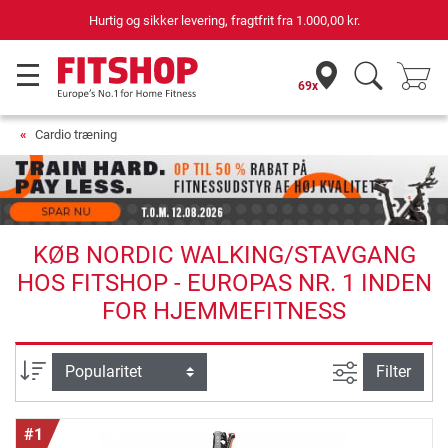
69 butikker med 75 egne servicemontører
69x
Cardio træning
KØB NORDIC WALKING/STAVGANG
HOS FITSHOP - EUROPAS NR. 1 INDEN
FOR HJEMMEFITNESS
Avanceret s
sortering
Filter
#1