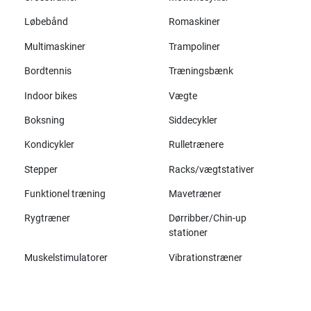
Løbebånd
Romaskiner
Multimaskiner
Trampoliner
Bordtennis
Træningsbænk
Indoor bikes
Vægte
Boksning
Siddecykler
Kondicykler
Rulletrænere
Stepper
Racks/vægtstativer
Funktionel træning
Mavetræner
Rygtræner
Dørribber/Chin-up
stationer
Muskelstimulatorer
Vibrationstræner
Alle mærker