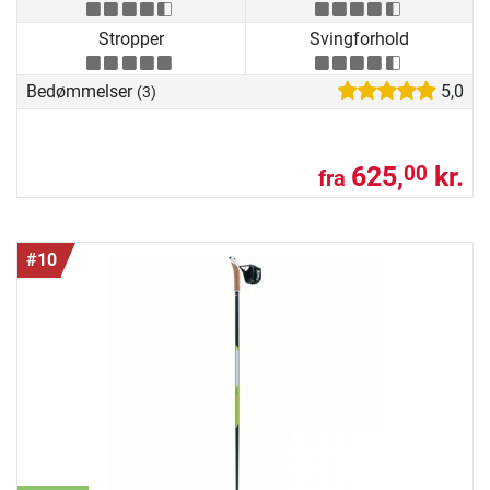
Stropper
Svingforhold
Bedømmelser
5,0
(3)
625,
kr.
00
fra
#10