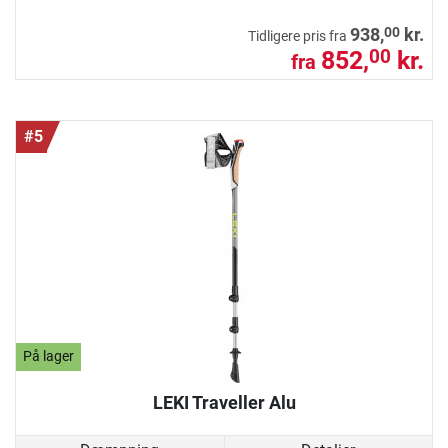
00
938,
kr.
Tidligere pris fra
852,
kr.
00
fra
#5
På lager
LEKI Traveller Alu