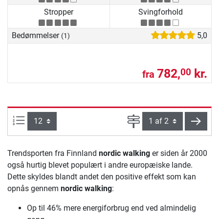
Stropper
Svingforhold
Bedømmelser
5,0
(1)
782,
kr.
00
fra
Artikel pr. side:
Side
vider
Trendsporten fra Finnland
nordic walking
er siden år 2000
også hurtig blevet populært i andre europæiske lande.
Dette skyldes blandt andet den positive effekt som kan
opnås gennem
nordic walking
:
Op til 46% mere energiforbrug end ved almindelig