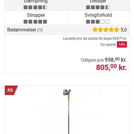
Dæmpning
Detaljer
Stropper
Svingforhold
Bedømmelser
5,0
(1)
Laveste pris de sidste 30 dage
938,
kr.
00
Du sparer
14%
00
938,
kr.
Tidligere pris
805,
kr.
00
#6