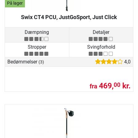
På lager
Swix CT4 PCU, JustGoSport, Just Click
Dæmpning
Detaljer
Stropper
Svingforhold
Bedømmelser
4,0
(3)
469,
kr.
00
fra