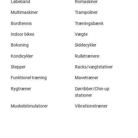
Løbebånd
Romaskiner
Multimaskiner
Trampoliner
Bordtennis
Træningsbænk
Indoor bikes
Vægte
Boksning
Siddecykler
Kondicykler
Rulletrænere
Stepper
Racks/vægtstativer
Funktionel træning
Mavetræner
Rygtræner
Dørribber/Chin-up
stationer
Muskelstimulatorer
Vibrationstræner
Alle mærker