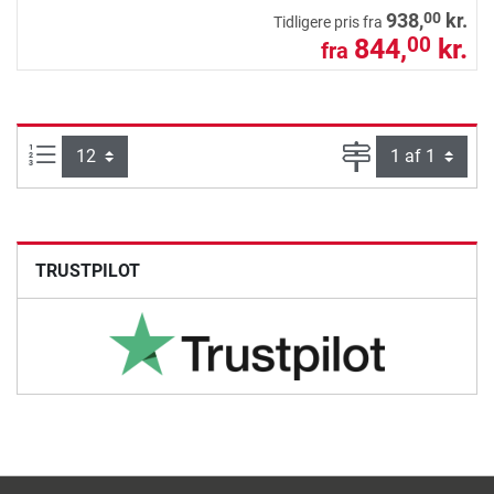
00
938,
kr.
Tidligere pris fra
844,
kr.
00
fra
Artikel pr. side:
Side
TRUSTPILOT