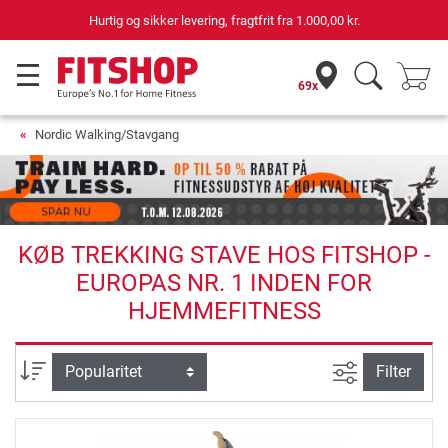
Hurtig og sikker levering, fragtfrit fra
1.000,00 kr.
69x
Nordic Walking/Stavgang
KØB TREKKING STAVE HOS FITSHOP -
EUROPAS NR. 1 INDEN FOR
HJEMMEFITNESS
Avanceret s
sortering
Filter