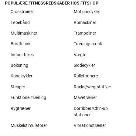
POPULÆRE FITNESSREDSKABER HOS FITSHOP
Crosstrainer
Motionscykler
Løbebånd
Romaskiner
Multimaskiner
Trampoliner
Bordtennis
Træningsbænk
Indoor bikes
Vægte
Boksning
Siddecykler
Kondicykler
Rulletrænere
Stepper
Racks/vægtstativer
Funktionel træning
Mavetræner
Rygtræner
Dørribber/Chin-up
stationer
Muskelstimulatorer
Vibrationstræner