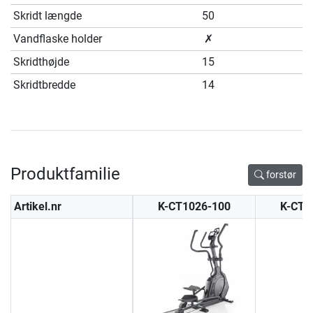
Skridt længde
50
Vandflaske holder
✗
Skridthøjde
15
Skridtbredde
14
Produktfamilie
forstør
Artikel.nr
K-CT1026-100
K-CT1