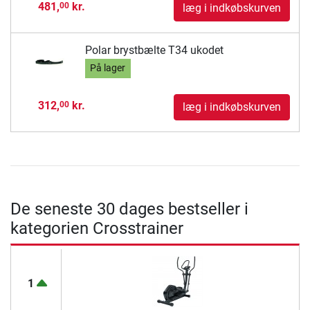
481,
kr.
00
læg i indkøbskurven
Polar brystbælte T34 ukodet
På lager
312,
kr.
00
læg i indkøbskurven
De seneste 30 dages bestseller i
kategorien Crosstrainer
1