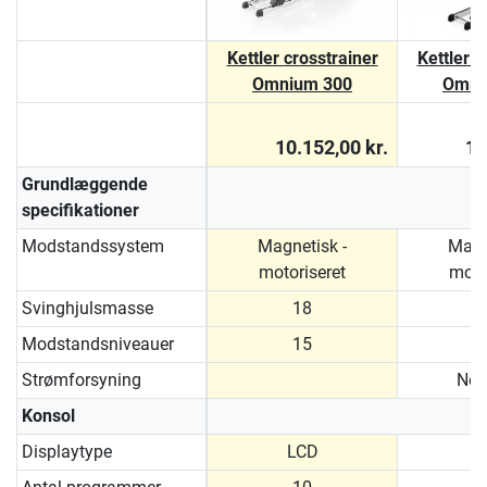
Kettler crosstrainer
Kettler c
Omnium 300
Omni
10.152,00 kr.
10
Grundlæggende
specifikationer
Modstandssystem
Magnetisk -
Magn
motoriseret
moto
Svinghjulsmasse
18
Modstandsniveauer
15
Strømforsyning
Net
Konsol
Displaytype
LCD