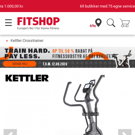
69 butikker med 75 egne servicemontører
69x
Kettler Crosstrainer