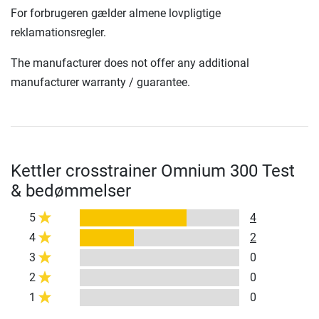
For forbrugeren gælder almene lovpligtige
reklamationsregler.
The manufacturer does not offer any additional
manufacturer warranty / guarantee.
Kettler crosstrainer Omnium 300 Test
& bedømmelser
5
4
4
2
3
0
2
0
1
0