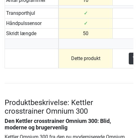
Antal programmer
10
Transporthjul
✓
Håndpulssensor
✓
Skridt længde
50
Dette produkt
Vi
Produktbeskrivelse: Kettler
crosstrainer Omnium 300
Den
Kettler crosstrainer Omnium 300
: Blid,
moderne og brugervenlig
Kettler Omnium 300 fra den nu moderniserede Omnium