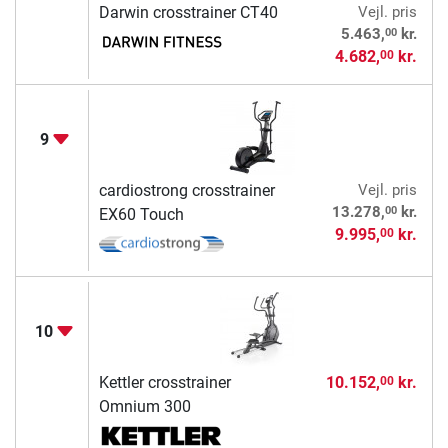
Darwin crosstrainer CT40
Vejl. pris
00
5.463,
kr.
4.682,
kr.
00
9
cardiostrong crosstrainer
Vejl. pris
00
13.278,
kr.
EX60 Touch
9.995,
kr.
00
10
Kettler crosstrainer
10.152,
kr.
00
Omnium 300