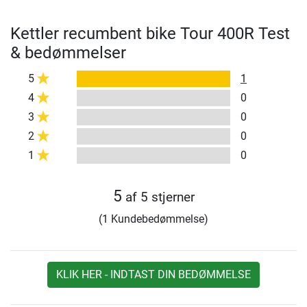
Kettler recumbent bike Tour 400R Test
& bedømmelser
5
1
4
0
3
0
2
0
1
0
5
af 5 stjerner
(1 Kundebedømmelse)
KLIK HER - INDTAST DIN BEDØMMELSE