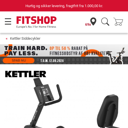
agtfrit fra
1.000,00 kr.
69 butikker med 75 egne
69x
Kettler Siddecykler