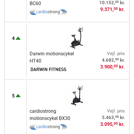
00
10.152,
kr.
BC60
9.371,
kr.
00
4
Darwin motionscykel
Vejl. pris
00
4.682,
kr.
HT40
3.900,
kr.
00
5
cardiostrong
Vejl. pris
00
5.463,
kr.
motionscykel BX30
3.095,
kr.
00