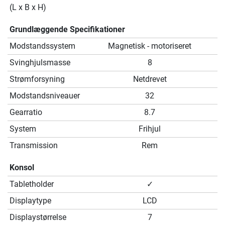
(L x B x H)
Grundlæggende Specifikationer
Modstandssystem
Magnetisk - motoriseret
Svinghjulsmasse
8
Strømforsyning
Netdrevet
Modstandsniveauer
32
Gearratio
8.7
System
Frihjul
Transmission
Rem
Konsol
Tabletholder
✓
Displaytype
LCD
Displaystørrelse
7