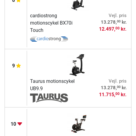
8
cardiostrong
Vejl. pris
00
13.278,
kr.
motionscykel BX70i
12.497,
kr.
00
Touch
9
Taurus motionscykel
Vejl. pris
00
13.278,
kr.
UB9.9
11.715,
kr.
00
10