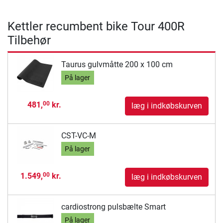
Kettler recumbent bike Tour 400R
Tilbehør
Taurus gulvmåtte 200 x 100 cm
På lager
481,
kr.
00
læg i indkøbskurven
CST-VC-M
På lager
1.549,
kr.
00
læg i indkøbskurven
cardiostrong pulsbælte Smart
På lager