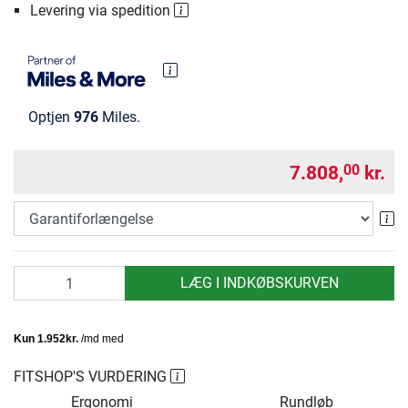
Levering via spedition
Optjen
976
Miles.
7.808,
kr.
00
Ga
antal
LÆG I INDKØBSKURVEN
FITSHOP'S VURDERING
Ergonomi
Rundløb