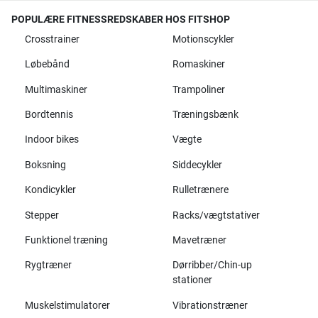
POPULÆRE FITNESSREDSKABER HOS FITSHOP
Crosstrainer
Motionscykler
Løbebånd
Romaskiner
Multimaskiner
Trampoliner
Bordtennis
Træningsbænk
Indoor bikes
Vægte
Boksning
Siddecykler
Kondicykler
Rulletrænere
Stepper
Racks/vægtstativer
Funktionel træning
Mavetræner
Rygtræner
Dørribber/Chin-up
stationer
Muskelstimulatorer
Vibrationstræner