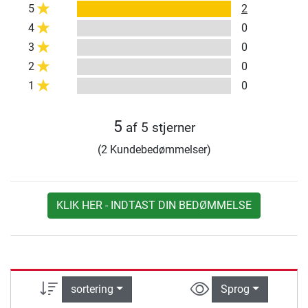
5
2
4
0
3
0
2
0
1
0
5
af 5 stjerner
(2 Kundebedømmelser)
KLIK HER - INDTAST DIN BEDØMMELSE
sortering
Sprog