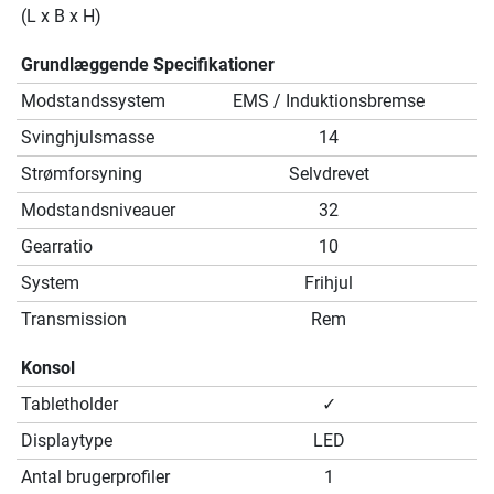
(L x B x H)
Grundlæggende Specifikationer
Modstandssystem
EMS / Induktionsbremse
Svinghjulsmasse
14
Strømforsyning
Selvdrevet
Modstandsniveauer
32
Gearratio
10
System
Frihjul
Transmission
Rem
Konsol
Tabletholder
✓
Displaytype
LED
Antal brugerprofiler
1