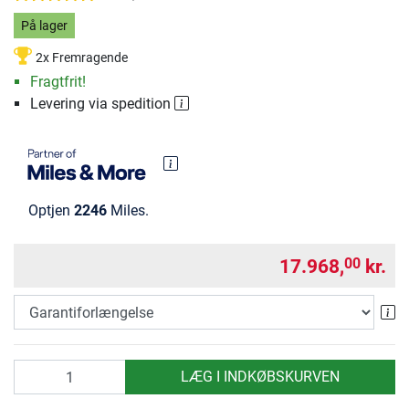
På lager
2x Fremragende
Fragtfrit!
Levering via spedition
Optjen
2246
Miles.
17.968,
kr.
00
Ga
antal
LÆG I INDKØBSKURVEN