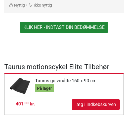
•
Nyttig
Ikke nyttig
KLIK HER - INDTAST DIN BEDØMMELSE
Taurus motionscykel Elite Tilbehør
Taurus gulvmåtte 160 x 90 cm
På lager
401,
kr.
00
læg i indkøbskurven