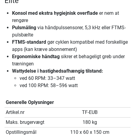
Elite
Konsol med ekstra hygiejnisk overflade
er nem at
rengøre
Pulsmåling
via håndpulssensorer, 5,3 kHz eller FTMS-
pulsbælte
FTMS-standard
gør cyklen kompatibel med forskellige
apps (kan kræve abonnement)
Ergonomiske håndtag
sikrer et behageligt greb under
træningen
Wattydelse i hastighedsafhængig tilstand:
ved 60 RPM: 33–347 watt
ved 100 RPM: 58–596 watt
Generelle Oplysninger
Artikel.nr
TF-EUB
Maks. brugervægt
180 kg
Opstillingsmål
110 x 60 x 150 cm