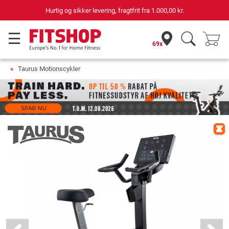
69 butikker med 75 egne servicemontører
69x
Taurus Motionscykler