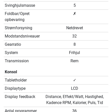
Svinghjulsmasse
5
Foldbar/Opret
✗
opbevaring
Strømforsyning
Netdrevet
Modstandsniveauer
32
Gearratio
8
System
Frihjul
Transmission
Rem
Konsol
Tabletholder
✓
Displaytype
LCD
Display feedback
Distance, Effekt/Watt, Hastighed,
Kadence RPM, Kalorier, Puls, Tid
Antal programmer
36