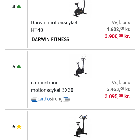
4
Darwin motionscykel
Vejl. pris
00
4.682,
kr.
HT40
3.900,
kr.
00
5
cardiostrong
Vejl. pris
00
5.463,
kr.
motionscykel BX30
3.095,
kr.
00
6