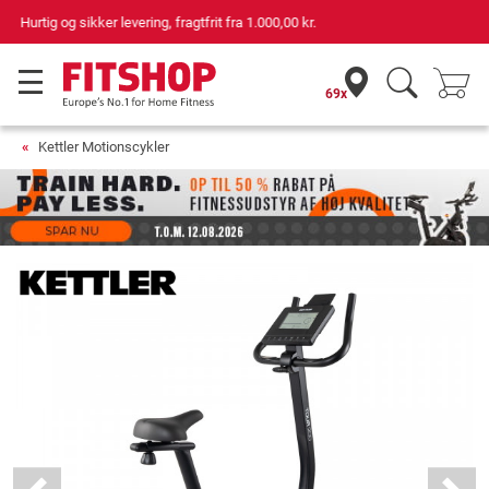
69 butikker med 75 egne servicemontører
69x
Kettler Motionscykler