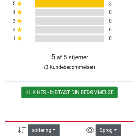
5
3
4
0
3
0
2
0
1
0
5
af 5 stjerner
(3 Kundebedømmelser)
KLIK HER - INDTAST DIN BEDØMMELSE
sortering
Sprog