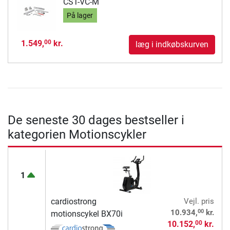
CST-VC-M
På lager
1.549,
kr.
00
læg i indkøbskurven
De seneste 30 dages bestseller i
kategorien Motionscykler
1
cardiostrong
Vejl. pris
00
10.934,
kr.
motionscykel BX70i
10.152,
kr.
00