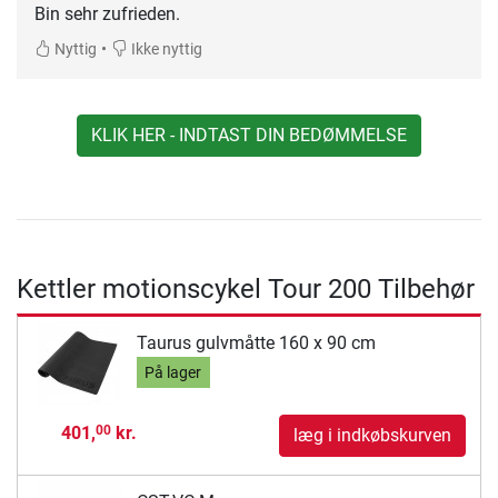
Bin sehr zufrieden.
•
Nyttig
Ikke nyttig
KLIK HER - INDTAST DIN BEDØMMELSE
Kettler motionscykel Tour 200 Tilbehør
Taurus gulvmåtte 160 x 90 cm
På lager
401,
kr.
00
læg i indkøbskurven