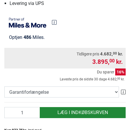
Levering via UPS
Optjen
486
Miles.
00
4.682,
kr.
Tidligere pris
3.895,
kr.
00
Du sparer
16%
00
Laveste pris de sidste 30 dage
4.682,
kr.
Ga
antal
LÆG I INDKØBSKURVEN