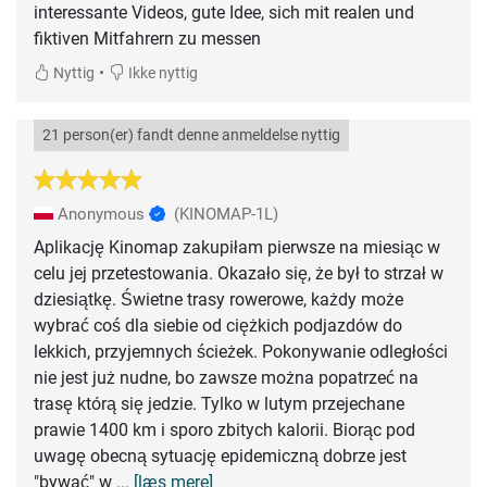
interessante Videos, gute Idee, sich mit realen und
fiktiven Mitfahrern zu messen
•
Nyttig
Ikke nyttig
21 person(er) fandt denne anmeldelse nyttig
Anonymous
(KINOMAP-1L)
Aplikację Kinomap zakupiłam pierwsze na miesiąc w
celu jej przetestowania. Okazało się, że był to strzał w
dziesiątkę. Świetne trasy rowerowe, każdy może
wybrać coś dla siebie od ciężkich podjazdów do
lekkich, przyjemnych ścieżek. Pokonywanie odległości
nie jest już nudne, bo zawsze można popatrzeć na
trasę którą się jedzie. Tylko w lutym przejechane
prawie 1400 km i sporo zbitych kalorii. Biorąc pod
uwagę obecną sytuację epidemiczną dobrze jest
"bywać" w
... [læs mere]