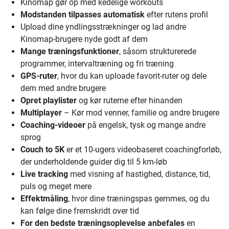
Kinomap gør op med kedelige workouts
Modstanden tilpasses automatisk
efter rutens profil
Upload dine yndlingsstrækninger og lad andre
Kinomap-brugere nyde godt af dem
Mange træningsfunktioner
, såsom strukturerede
programmer, intervaltræning og fri træning
GPS-ruter
, hvor du kan uploade favorit-ruter og dele
dem med andre brugere
Opret playlister
og kør ruterne efter hinanden
Multiplayer
– Kør mod venner, familie og andre brugere
Coaching-videoer
på engelsk, tysk og mange andre
sprog
Couch to 5K
er et 10-ugers videobaseret coachingforløb,
der underholdende guider dig til 5 km-løb
Live tracking
med visning af hastighed, distance, tid,
puls og meget mere
Effektmåling
, hvor dine træningspas gemmes, og du
kan følge dine fremskridt over tid
For den bedste træningsoplevelse anbefales
en