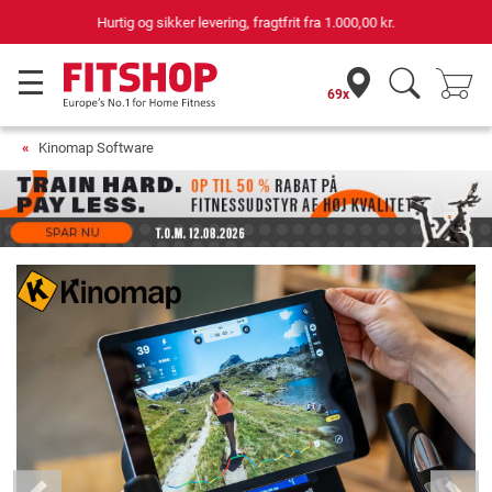
69 butikker med 75 egne servicemontører
69x
Kinomap Software