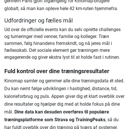
gennem Paris gjort tilgængelig for Kinomap-brugere
globalt, så man kan opleve hele 42 km-ruten hjemmefra.
Udfordringer og fælles mål
Ud over de officielle events kan du selv oprette challenges
og turneringer med venner, familie og kolleger. Træn
sammen, følg hinandens fremskridt, og nå jeres mål i
fællesskab. Det sociale element gør træningen mere
engagerende og giver ekstra lyst til at holde fast i rutinen.
Fuld kontrol over dine træningsresultater
Kinomap samler og gemmer alle dine træningsdata ét sted.
Du kan nemt følge udviklingen i hastighed, distance, tid,
kalorieforbrug og puls. Appen giver dig et klart overblik over
dine resultater og hjælper dig med at holde fokus på dine
mål.
Dine data kan desuden overføres til populære
træningsplatforme som Strava og TrainingPeaks
, så du
har fuldt overblik over din træning på tværs af systemer.