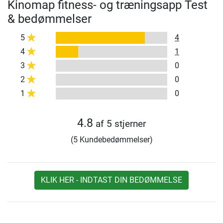
Kinomap fitness- og træningsapp Test
& bedømmelser
5
4
4
1
3
0
2
0
1
0
4.8
af 5 stjerner
(5 Kundebedømmelser)
KLIK HER - INDTAST DIN BEDØMMELSE