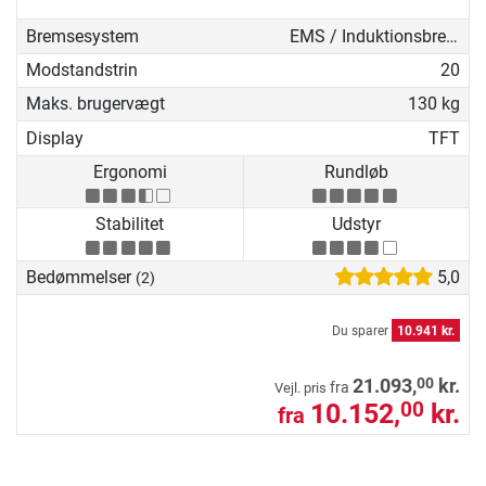
Bremsesystem
EMS / Induktionsbremse
Modstandstrin
20
Maks. brugervægt
130 kg
Display
TFT
Ergonomi
Rundløb
Stabilitet
Udstyr
Bedømmelser
5,0
(2)
Du sparer
10.941 kr.
00
21.093,
kr.
fra
Vejl. pris
10.152,
kr.
00
fra