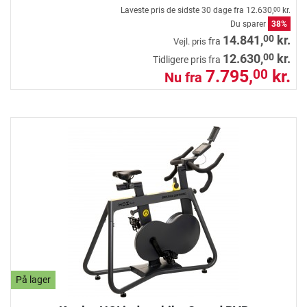
Laveste pris de sidste 30 dage fra
12.630,
kr.
00
Du sparer
38%
00
14.841,
kr.
fra
Vejl. pris
00
12.630,
kr.
Tidligere pris fra
7.795,
kr.
00
Nu fra
På lager