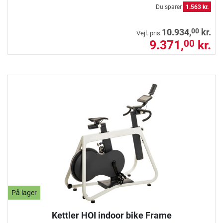
Du sparer
1.563 kr.
00
10.934,
kr.
Vejl. pris
9.371,
kr.
00
På lager
Kettler HOI indoor bike Frame