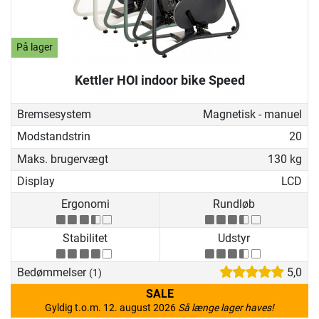
På lager
Kettler HOI indoor bike Speed
Bremsesystem
Magnetisk - manuel
Modstandstrin
20
Maks. brugervægt
130 kg
Display
LCD
Ergonomi
Rundløb
Stabilitet
Udstyr
Bedømmelser
5,0
(1)
SALE
Gyldig t.o.m. 12. august 2026
Så længe lager haves!