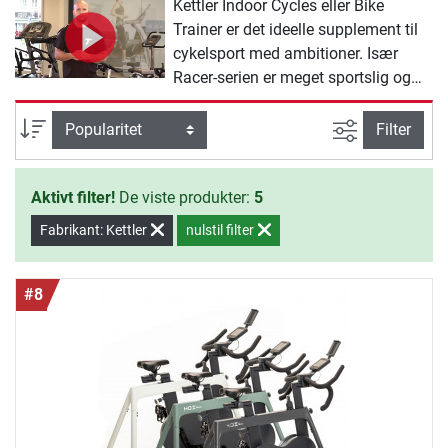
Kettler Indoor Cycles eller Bike
Trainer er det ideelle supplement til
cykelsport med ambitioner. Især
Racer-serien er meget sportslig og
kan med diverse
indstillingsmuligheder på styret og
Avanceret s
sortering
Filter
sadlen indstilles særligt individuelt.
Kettler-Tour-serien er ligeledes
Aktivt filter!
De viste produkter:
5
sportslig, men den mere oprette
siddeposition giver en komfortabel
Fabrikant: Kettler
nulstil filter
kørefølelse og aflaster ryggen.
#8