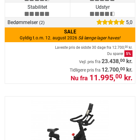
Stabilitet
Udstyr
Bedømmelser
5,0
(2)
SALE
Gyldig t.o.m. 12. august 2026
Så længe lager haves!
Laveste pris de sidste 30 dage fra
12.700,
kr.
00
Du sparer
5%
00
23.438,
kr.
fra
Vejl. pris
00
12.700,
kr.
Tidligere pris fra
11.995,
kr.
00
Nu fra