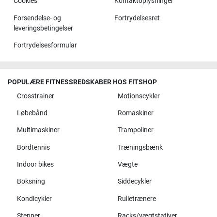
Cookies
Kontaktoplysninger
Forsendelse- og
Fortrydelsesret
leveringsbetingelser
Fortrydelsesformular
POPULÆRE FITNESSREDSKABER HOS FITSHOP
Crosstrainer
Motionscykler
Løbebånd
Romaskiner
Multimaskiner
Trampoliner
Bordtennis
Træningsbænk
Indoor bikes
Vægte
Boksning
Siddecykler
Kondicykler
Rulletrænere
Stepper
Racks/vægtstativer