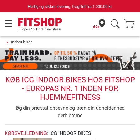
Hurtig og sikker levering, fragtfrit fra
1.000,00 kr.
69x
Indoor bikes
KØB ICG INDOOR BIKES HOS FITSHOP
- EUROPAS NR. 1 INDEN FOR
HJEMMEFITNESS
Øg din præstationsevne og træn din udholdenhed
derhjemme
KØBSVEJLEDNING
: ICG INDOOR BIKES