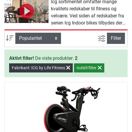
Icg sortimentet omfatter mange
kvalitets redskaber til fitness og
velvære. Ved siden af redskaber fra
serien Icg Indoor bikes tilbydes der
også omfattende tilbehør. God
fornøjelse med træningen med Icg.
Avanceret s
sortering
Filter
Aktivt filter!
De viste produkter:
2
Fabrikant: ICG by Life Fitness
nulstil filter