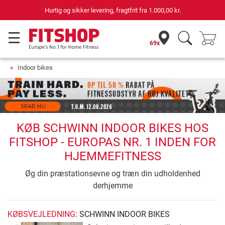
Hurtig og sikker levering, fragtfrit fra
1.000,00 kr.
69x
Indoor bikes
KØB SCHWINN INDOOR BIKES HOS
FITSHOP - EUROPAS NR. 1 INDEN FOR
HJEMMEFITNESS
Øg din præstationsevne og træn din udholdenhed
derhjemme
KØBSVEJLEDNING
: SCHWINN INDOOR BIKES