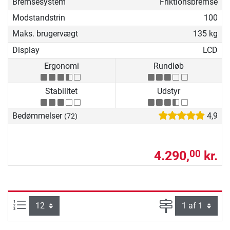
Bremsesystem
Friktionsbremse
Modstandstrin
100
Maks. brugervægt
135 kg
Display
LCD
Ergonomi
Rundløb
Stabilitet
Udstyr
Bedømmelser
4,9
(72)
4.290,
kr.
00
Artikel pr. side:
Side