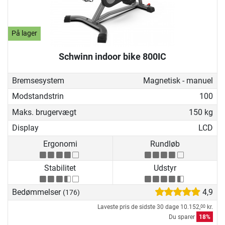
På lager
Schwinn indoor bike 800IC
Bremsesystem
Magnetisk - manuel
Modstandstrin
100
Maks. brugervægt
150 kg
Display
LCD
Ergonomi
Rundløb
Stabilitet
Udstyr
Bedømmelser
4,9
(176)
Laveste pris de sidste 30 dage
10.152,
kr.
00
Du sparer
18%