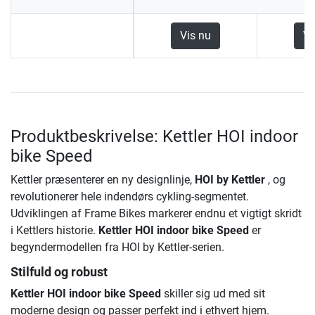
Vis nu
Vi
Produktbeskrivelse: Kettler HOI indoor
bike Speed
Kettler præsenterer en ny designlinje,
HOI by Kettler
, og
revolutionerer hele indendørs cykling-segmentet.
Udviklingen af Frame Bikes markerer endnu et vigtigt skridt
i Kettlers historie.
Kettler HOI indoor bike Speed
er
begyndermodellen fra HOI by Kettler-serien.
Stilfuld og robust
Kettler HOI indoor bike Speed
skiller sig ud med sit
moderne design og passer perfekt ind i ethvert hjem.