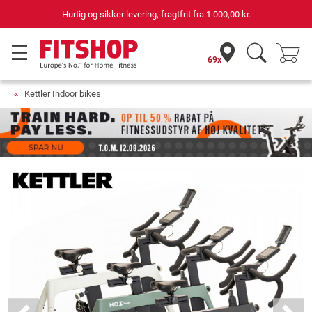
69 butikker med 75 egne servicemontører
69x
Kettler Indoor bikes