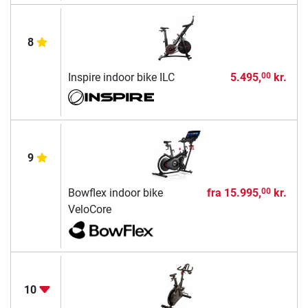
8
Inspire indoor bike ILC
5.495,
kr.
00
9
Bowflex indoor bike
fra
15.995,
kr.
00
VeloCore
10