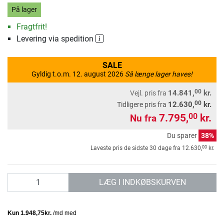
På lager
Fragtfrit!
Levering via spedition
SALE
Gyldig t.o.m. 12. august 2026
Så længe lager haves!
00
14.841,
kr.
Vejl. pris
fra
00
12.630,
kr.
Tidligere pris fra
7.795,
kr.
00
Nu fra
Du sparer
38%
00
Laveste pris de sidste 30 dage fra
12.630,
kr.
antal
LÆG I INDKØBSKURVEN