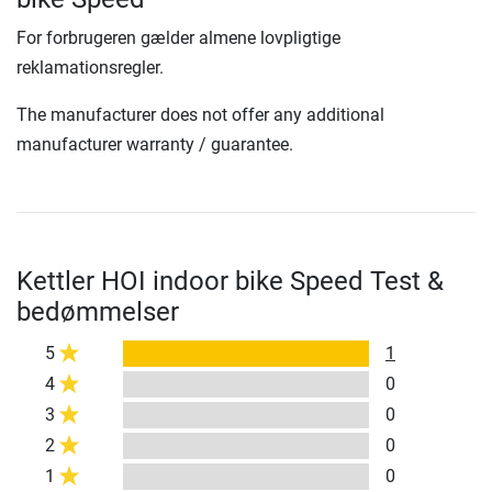
For forbrugeren gælder almene lovpligtige
reklamationsregler.
The manufacturer does not offer any additional
manufacturer warranty / guarantee.
Kettler HOI indoor bike Speed Test &
bedømmelser
5
1
4
0
3
0
2
0
1
0