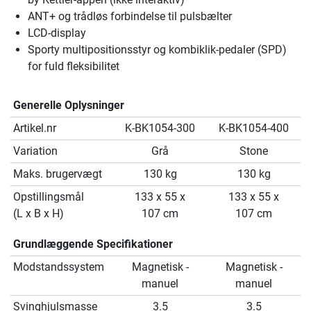
ANT+ og trådløs forbindelse til pulsbælter
LCD-display
Sporty multipositionsstyr og kombiklik-pedaler (SPD)
for fuld fleksibilitet
Generelle Oplysninger
Artikel.nr
K-BK1054-300
K-BK1054-400
Variation
Grå
Stone
Maks. brugervægt
130 kg
130 kg
Opstillingsmål
133 x 55 x
133 x 55 x
(L x B x H)
107 cm
107 cm
Grundlæggende Specifikationer
Modstandssystem
Magnetisk -
Magnetisk -
manuel
manuel
Svinghjulsmasse
3.5
3.5