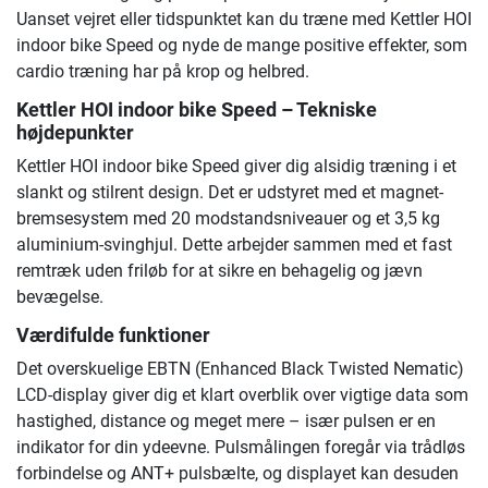
Uanset vejret eller tidspunktet kan du træne med Kettler HOI
indoor bike Speed og nyde de mange positive effekter, som
cardio træning har på krop og helbred.
Kettler HOI indoor bike Speed – Tekniske
højdepunkter
Kettler HOI indoor bike Speed giver dig alsidig træning i et
slankt og stilrent design. Det er udstyret med et magnet-
bremsesystem med 20 modstandsniveauer og et 3,5 kg
aluminium-svinghjul. Dette arbejder sammen med et fast
remtræk uden friløb for at sikre en behagelig og jævn
bevægelse.
Værdifulde funktioner
Det overskuelige EBTN (Enhanced Black Twisted Nematic)
LCD-display giver dig et klart overblik over vigtige data som
hastighed, distance og meget mere – især pulsen er en
indikator for din ydeevne. Pulsmålingen foregår via trådløs
forbindelse og ANT+ pulsbælte, og displayet kan desuden