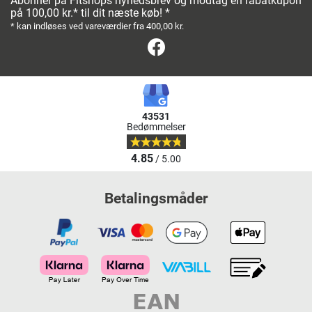
Abonner på Fitshops nyhedsbrev og modtag en rabatkupon
på 100,00 kr.* til dit næste køb! *
* kan indløses ved vareværdier fra 400,00 kr.
Facebook
43531
Bedømmelser
4.85
/ 5.00
Betalingsmåder