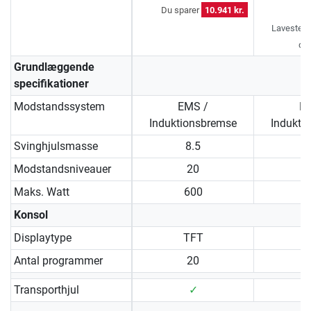
Du sparer
10.941 kr.
Laveste pr
dag
Grundlæggende
specifikationer
Modstandssystem
EMS /
E
Induktionsbremse
Indukti
Svinghjulsmasse
8.5
Modstandsniveauer
20
Maks. Watt
600
1
Konsol
Displaytype
TFT
Antal programmer
20
Transporthjul
✓