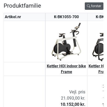
Produktfamilie
forstør
Artikel.nr
K-BK1055-700
K-BK1
Kettler HOI indoor bike
Kettler HO
Frame
Fram
23
Vejl. pris
Ti
21.093,00 kr.
12
10.152,00 kr.
11