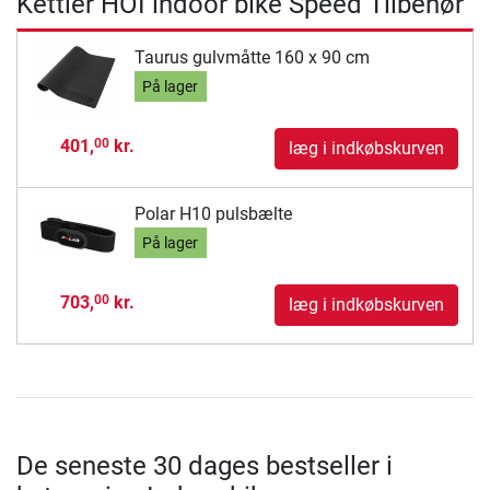
Kettler HOI indoor bike Speed Tilbehør
Taurus gulvmåtte 160 x 90 cm
På lager
401,
kr.
00
læg i indkøbskurven
Polar H10 pulsbælte
På lager
703,
kr.
00
læg i indkøbskurven
De seneste 30 dages bestseller i