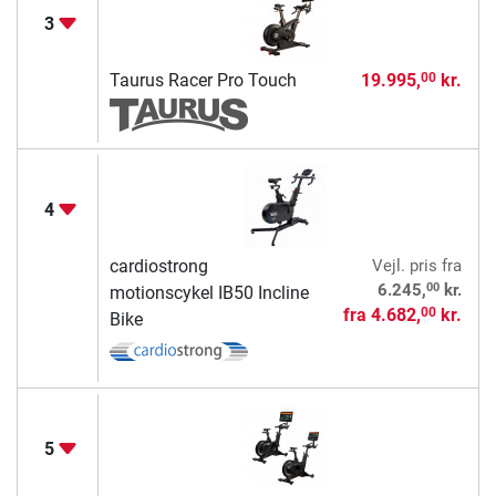
3
Taurus Racer Pro Touch
19.995,
kr.
00
4
cardiostrong
Vejl. pris
fra
00
6.245,
kr.
motionscykel IB50 Incline
fra
4.682,
kr.
00
Bike
5