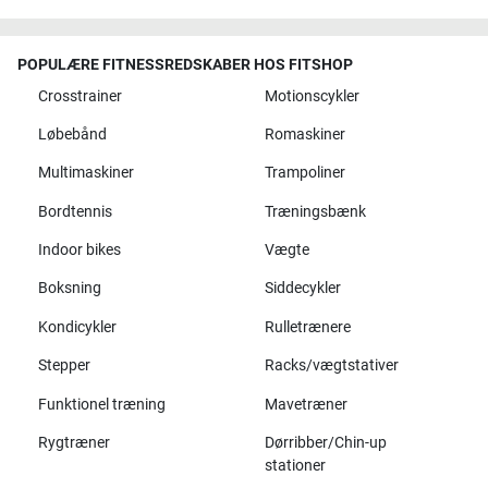
POPULÆRE FITNESSREDSKABER HOS FITSHOP
Crosstrainer
Motionscykler
Løbebånd
Romaskiner
Multimaskiner
Trampoliner
Bordtennis
Træningsbænk
Indoor bikes
Vægte
Boksning
Siddecykler
Kondicykler
Rulletrænere
Stepper
Racks/vægtstativer
Funktionel træning
Mavetræner
Rygtræner
Dørribber/Chin-up
stationer