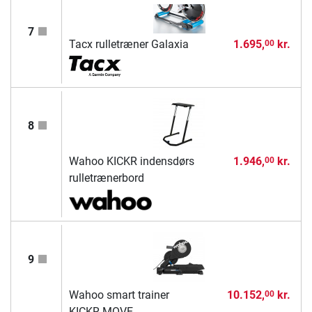
7
Tacx rulletræner Galaxia
1.695,
kr.
00
8
Wahoo KICKR indensdørs
1.946,
kr.
00
rulletrænerbord
9
Wahoo smart trainer
10.152,
kr.
00
KICKR MOVE