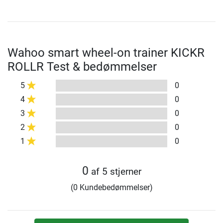
Wahoo smart wheel-on trainer KICKR
ROLLR Test & bedømmelser
5
0
4
0
3
0
2
0
1
0
0
af 5 stjerner
(0 Kundebedømmelser)