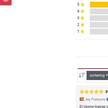
5
4
3
2
1
sortering
P
Jay François
El Home trainer 