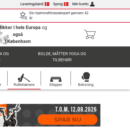
Leveringsland
Sprog
Min konto
Din hjemmefitnessekspert gennem 42
år
tikker i hele Europa
og
også
i København
A OG
BOLDE, MÅTTER YOGA OG
S
TILBEHØR
r
Rulletrænere
Stepper
Boksning