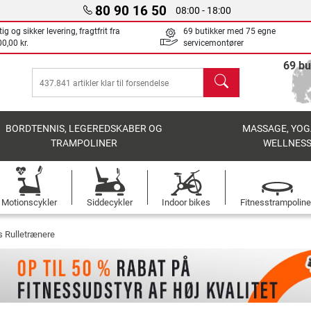
80 90 16 50
08:00 - 18:00
ig og sikker levering, fragtfrit fra
69 butikker med 75 egne
0,00 kr.
servicemontører
69 bu
søg
BORDTENNIS, LEGEREDSKABER OG
MASSAGE, YOG
TRAMPOLINER
WELLNES
Motionscykler
Siddecykler
Indoor bikes
Fitnesstrampoline
 Rulletrænere