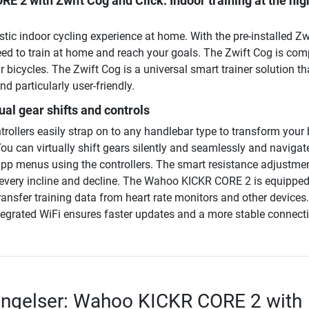
E 2 with Zwift Cog and Click
: Indoor training at the hi
istic indoor cycling experience at home. With the pre-installed Zw
eed to train at home and reach your goals. The Zwift Cog is com
 bicycles. The Zwift Cog is a universal smart trainer solution tha
 particularly user-friendly.
tual gear shifts and controls
trollers easily strap on to any handlebar type to transform your 
You can virtually shift gears silently and seamlessly and navigat
app menus using the controllers. The smart resistance adjustme
c every incline and decline. The Wahoo KICKR CORE 2 is equipped
ansfer training data from heart rate monitors and other devices.
ntegrated WiFi ensures faster updates and a more stable connect
ingelser: Wahoo KICKR CORE 2 with