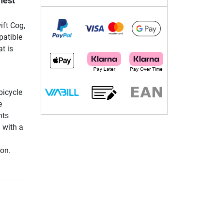
ghest
ift Cog,
patible
t is
bicycle
e
nts
 with a
ion.