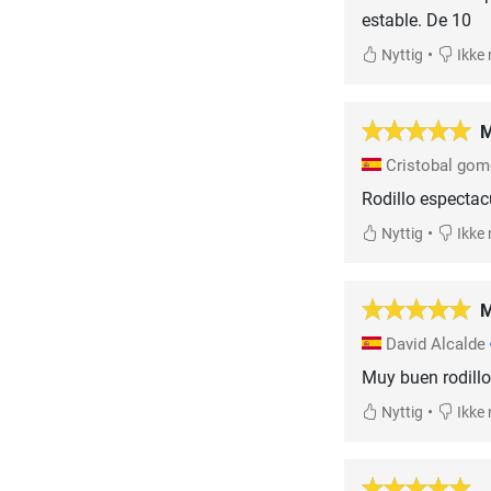
estable. De 10
•
Nyttig
Ikke 
M
Cristobal gom
Rodillo espectac
•
Nyttig
Ikke 
M
David Alcalde
Muy buen rodillo
•
Nyttig
Ikke 