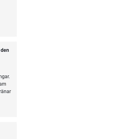
 den
ngar.
ram
ränar