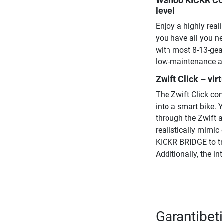
Wahoo KICKR COR
level
Enjoy a highly real
you have all you n
with most 8-13-gear
low-maintenance and
Zwift Click – vir
The Zwift Click con
into a smart bike. 
through the Zwift 
realistically mimi
KICKR BRIDGE to tr
Additionally, the i
Garantibet