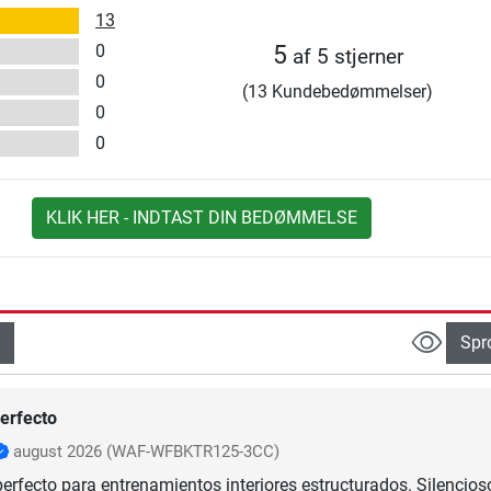
13
0
5
af 5 stjerner
0
(13 Kundebedømmelser)
0
0
KLIK HER - INDTAST DIN BEDØMMELSE
Spr
erfecto
august 2026
(WAF-WFBKTR125-3CC)
perfecto para entrenamientos interiores estructurados. Silencios