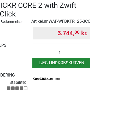
CKR CORE 2 with Zwift
Click
Artikel.nr
WAF-WFBKTR125-3CC
 Bedømmelser
3.744,
kr.
00
 UPS
antal
LÆG I INDKØBSKURVEN
RDERING
Stabilitet