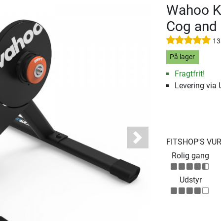
Wahoo KI
Cog and 
13
På lager
Fragtfrit!
Levering via
FITSHOP'S VU
Next
Rolig gang
Udstyr