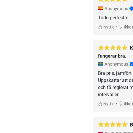
Anonymous
Todo perfecto
•
Nyttig
Ikke 
K
fungerar bra.
Anonymous
Bra pris, jämför
Uppskattar att de
och få reglerat 
intervaller.
•
Nyttig
Ikke 
B