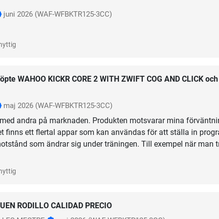
juni 2026
(WAF-WFBKTR125-3CC)
nyttig
öpte WAHOO KICKR CORE 2 WITH ZWIFT COG AND CLICK och
maj 2026
(WAF-WFBKTR125-3CC)
t med andra på marknaden. Produkten motsvarar mina förväntni
t finns ett flertal appar som kan användas för att ställa in prog
motstånd som ändrar sig under träningen. Till exempel när man t
nyttig
UEN RODILLO CALIDAD PRECIO