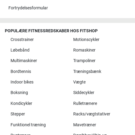
Fortrydelsesformular
POPULÆRE FITNESSREDSKABER HOS FITSHOP
Crosstrainer
Motionscykler
Løbebånd
Romaskiner
Multimaskiner
Trampoliner
Bordtennis
Træningsbænk
Indoor bikes
Vægte
Boksning
Siddecykler
Kondicykler
Rulletrænere
Stepper
Racks/vægtstativer
Funktionel træning
Mavetræner