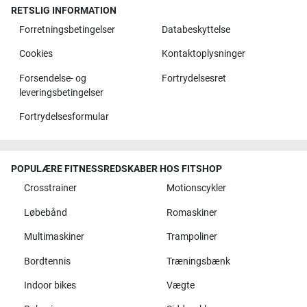
RETSLIG INFORMATION
Forretningsbetingelser
Databeskyttelse
Cookies
Kontaktoplysninger
Forsendelse- og
Fortrydelsesret
leveringsbetingelser
Fortrydelsesformular
POPULÆRE FITNESSREDSKABER HOS FITSHOP
Crosstrainer
Motionscykler
Løbebånd
Romaskiner
Multimaskiner
Trampoliner
Bordtennis
Træningsbænk
Indoor bikes
Vægte