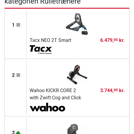
kategorien Rulletrænere
1
Tacx NEO 2T Smart
6.479,
kr.
00
2
Wahoo KICKR CORE 2
3.744,
kr.
00
with Zwift Cog and Click
3