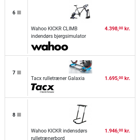
6
Wahoo KICKR CLIMB
4.398,
kr.
00
indendørs bjergsimulator
7
Tacx rulletræner Galaxia
1.695,
kr.
00
8
Wahoo KICKR indensdørs
1.946,
kr.
00
rulletrænerbord