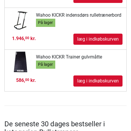
Wahoo KICKR indensdørs rulletrænerbord
På lager
1.946,
kr.
00
læg i indkøbskurven
Wahoo KICKR Trainer gulvmåtte
På lager
586,
kr.
00
læg i indkøbskurven
De seneste 30 dages bestseller i