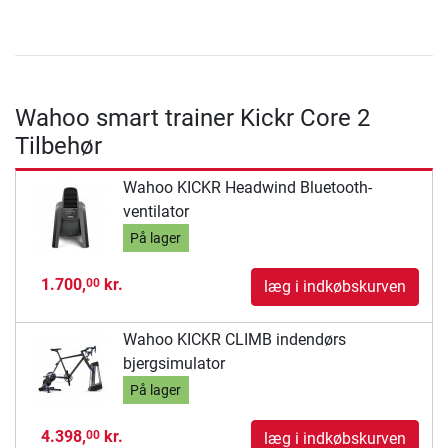
Wahoo smart trainer Kickr Core 2
Tilbehør
Wahoo KICKR Headwind Bluetooth-
ventilator
På lager
1.700,
kr.
00
læg i indkøbskurven
Wahoo KICKR CLIMB indendørs
bjergsimulator
På lager
4.398,
kr.
00
læg i indkøbskurven