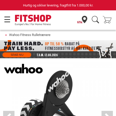
69 butikker med 75 egne servicemontører
69x
Wahoo Fitness Rulletrænere