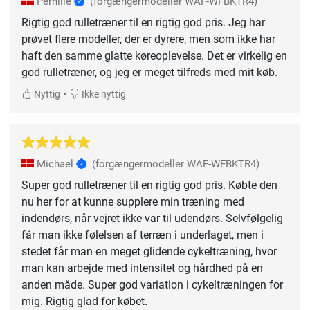
Pernille
(forgængermodeller WAF-WFBKTR4)
Rigtig god rulletræner til en rigtig god pris. Jeg har
prøvet flere modeller, der er dyrere, men som ikke har
haft den samme glatte køreoplevelse. Det er virkelig en
god rulletræner, og jeg er meget tilfreds med mit køb.
•
Nyttig
Ikke nyttig
Michael
(forgængermodeller WAF-WFBKTR4)
Super god rulletræner til en rigtig god pris. Købte den
nu her for at kunne supplere min træning med
indendørs, når vejret ikke var til udendørs. Selvfølgelig
får man ikke følelsen af terræn i underlaget, men i
stedet får man en meget glidende cykeltræning, hvor
man kan arbejde med intensitet og hårdhed på en
anden måde. Super god variation i cykeltræningen for
mig. Rigtig glad for købet.