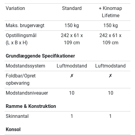
Variation
Standard
+ Kinomap
Lifetime
Maks. brugervægt
150 kg
150 kg
Opstillingsmål
242 x 61 x
242 x 61 x
(L x B x H)
109 cm
109 cm
Grundlæggende Specifikationer
Modstandssystem
Luftmodstand
Luftmodstand
Foldbar/Opret
✗
✗
opbevaring
Modstandsniveauer
10
10
Ramme & Konstruktion
Skinnantal
1
1
Konsol