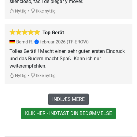
silencioso, fácil de plegar y mover.
•
Nyttig
Ikke nyttig
Top Gerät
Bernd R.
februar 2026
(TF-EROW)
Tolles Gerät!!! Macht einen sehr guten ersten Eindruck
und das Rudern macht Spaß. Kann ich nur
weiterempfehlen.
•
Nyttig
Ikke nyttig
INDLÆS MERE
KLIK HER - INDTAST DIN BEDØMMELSE