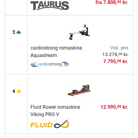
fra
7.808,
kr.
00
3
cardiostrong romaskine
Vejl. pris
00
13.278,
kr.
Aquastream
7.795,
kr.
00
4
Fluid Rower romaskine
12.995,
kr.
00
Viking PRO V