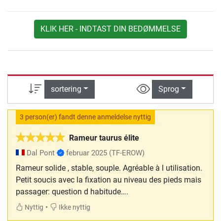
KLIK HER - INDTAST DIN BEDØMMELSE
sortering
Sprog
3 person(er) fandt denne anmeldelse nyttig
Rameur taurus élite
Dal Pont
februar 2025
(TF-EROW)
Rameur solide , stable, souple. Agréable à l utilisation.
Petit soucis avec la fixation au niveau des pieds mais
passager: question d habitude….
•
Nyttig
Ikke nyttig