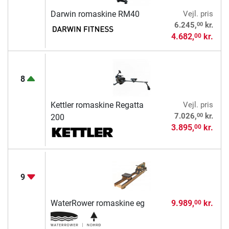
Darwin romaskine RM40
Vejl. pris
00
6.245,
kr.
4.682,
kr.
00
8
Kettler romaskine Regatta
Vejl. pris
00
7.026,
kr.
200
3.895,
kr.
00
9
WaterRower romaskine eg
9.989,
kr.
00