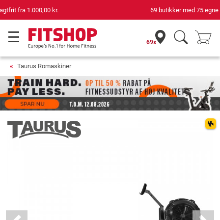
69 butikker med 75 egne servicemontører
69x
Taurus Romaskiner