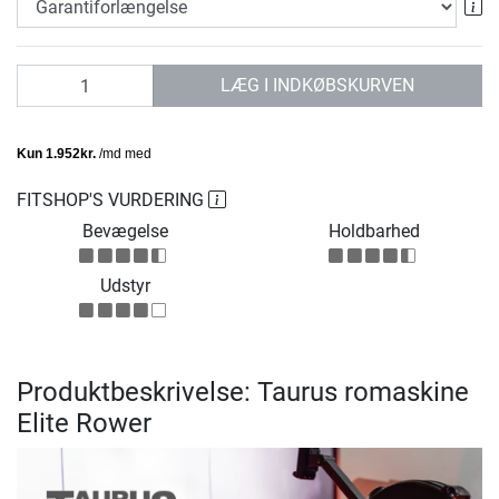
Ga
antal
LÆG I INDKØBSKURVEN
FITSHOP'S VURDERING
Bevægelse
Holdbarhed
Udstyr
Produktbeskrivelse: Taurus romaskine
Elite Rower