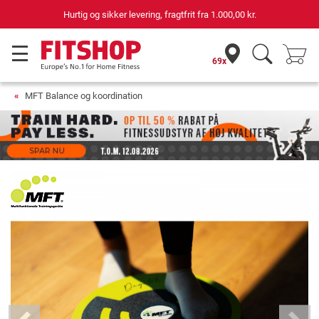
69 butikker med 75 egne servicemontører
69x
MFT Balance og koordination