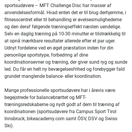
sportsudøvere – MFT Challenge Disc har masser af
anvendelsesformål. Hvad enten det er til brug derhjemme, i
fitnesscentret eller til behandling er øvelsesmulighederne
og den deraf følgende træningseffekt næsten uendelige.
Selv en daglig træning på 10-30 minutter er tilstrækkelig til
at opnå mærkbare resultater allerede efter et par uger.
Udnyt fordelene ved en øget præstation inden for din
personlige sportstype, forbedring af dine
koordinationsevner og træning, der giver sund ryg og sunde
led. Du får en helt ny bevægelsesfrihed og forebygger fald
grundet manglende balance- eller koordination.
Mange professionelle sportsudøvere har i årevis være
begejstrede for balancebrættet og MFT-
træningsredskaberne og nydt godt af dem til træning af
koordinationen (sportsudøvere fra Campus Sport Tirol
Innsbruck, bikeacademy.com samt ÖSV, DSV og Swiss
Ski).