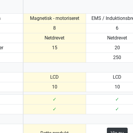
m
Magnetisk - motoriseret
EMS / Induktionsb
8
6
Netdrevet
Netdrevet
er
15
20
250
LCD
LCD
10
10
✓
✓
✓
✓