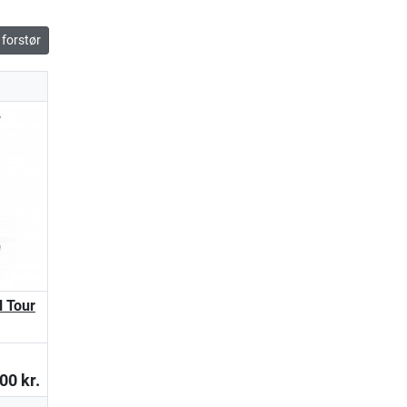
forstør
0
l Tour
00 kr.