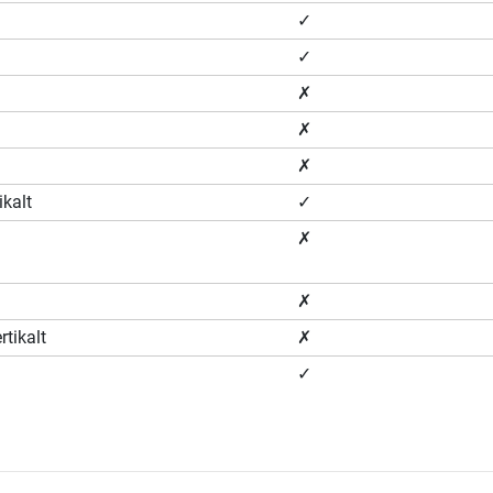
✓
✓
✗
✗
✗
ikalt
✓
✗
✗
rtikalt
✗
✓