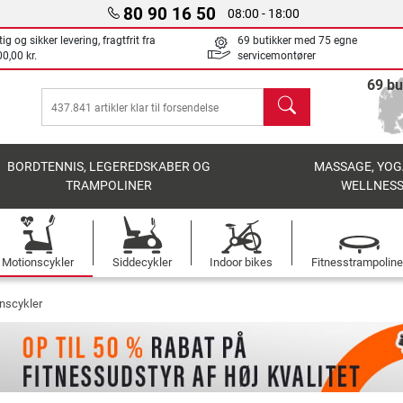
80 90 16 50
08:00 - 18:00
ig og sikker levering, fragtfrit fra
69 butikker med 75 egne
0,00 kr.
servicemontører
69 bu
søg
BORDTENNIS, LEGEREDSKABER OG
MASSAGE, YOG
TRAMPOLINER
WELLNES
Motionscykler
Siddecykler
Indoor bikes
Fitnesstrampoline
onscykler