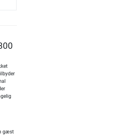
 300
kket
ilbyder
mal
der
agelig
n gæst