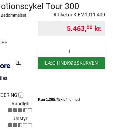
motionscykel Tour 300
Artikel.nr
K-EM1011-400
 Bedømmelser
5.463,
kr.
00
 UPS
antal
LÆG I INDKØBSKURVEN
les.
RDERING
Rundløb
Udstyr