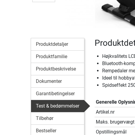
Produktdet
Produktdetaljer
Højkvalitets L
Produktfamilie
Bluetooth-kompa
Produktbeskrivelse
Rempedaler med
Ideel til hobby
Dokumenter
Spidseffekt 25
Garantibetingelser
Generelle Oplysni
Test & bedømmelser
Artikel.nr
Tilbehør
Maks. brugervægt
Bestseller
Opstillingsmål