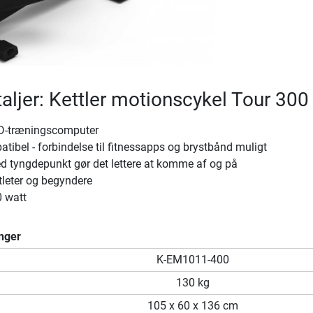
aljer: Kettler motionscykel Tour 300
CD-træningscomputer
tibel - forbindelse til fitnessapps og brystbånd muligt
 tyngdepunkt gør det lettere at komme af og på
atleter og begyndere
0 watt
nger
K-EM1011-400
130 kg
105 x 60 x 136 cm