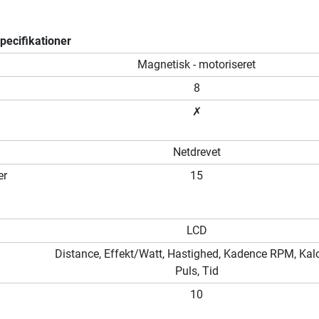
ecifikationer
m
Magnetisk - motoriseret
8
✗
Netdrevet
er
15
LCD
Distance, Effekt/Watt, Hastighed, Kadence RPM, Kalor
Puls, Tid
10