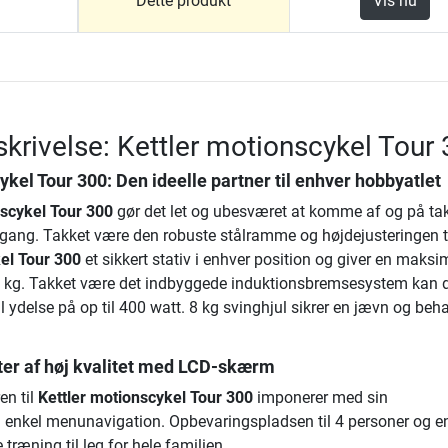
Dette produkt
Vis nu
krivelse: Kettler motionscykel Tour
ykel Tour 300: Den ideelle partner til enhver hobbyatlet
nscykel Tour 300
gør det let og ubesværet at komme af og på ta
ang. Takket være den robuste stålramme og højdejusteringen t
el Tour 300
et sikkert stativ i enhver position og giver en maksi
 kg. Takket være det indbyggede induktionsbremsesystem kan 
ydelse på op til 400 watt. 8 kg svinghjul sikrer en jævn og beh
r af høj kvalitet med LCD-skærm
n til
Kettler motionscykel Tour 300
imponerer med sin
 enkel menunavigation. Opbevaringspladsen til 4 personer og e
 træning til leg for hele familien.