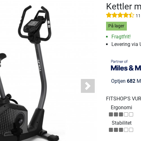
Kettler 
11
På lager
Fragtfrit!
Levering via
Optjen
682
Mi
Next
FITSHOP'S VU
Ergonomi
Stabilitet