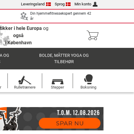
Leveringsland
Sprog
Min konto
Din hjemmefitnessekspert gennem 42
år
tikker i hele Europa
og
også
i København
A OG
BOLDE, MÅTTER YOGA OG
S
TILBEHØR
r
Rulletrænere
Stepper
Boksning