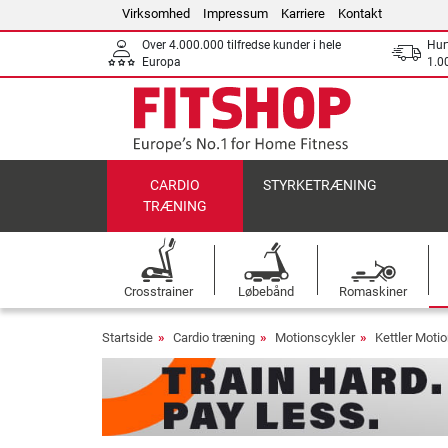
Virksomhed
Impressum
Karriere
Kontakt
Over 4.000.000 tilfredse kunder i hele
Hurt
Europa
1.00
CARDIO
STYRKETRÆNING
TRÆNING
Crosstrainer
Løbebånd
Romaskiner
Startside
Cardio træning
Motionscykler
Kettler Moti