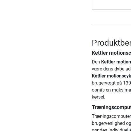
Produktbes
Kettler motionsc
Den
Kettler motio
være dens dybe adg
Kettler motionscyk
brugervægt på 130
opnås en maksimal 
kørsel.
Træningscompute
Træningscomputere
brugervenlighed og
gør den individuelle