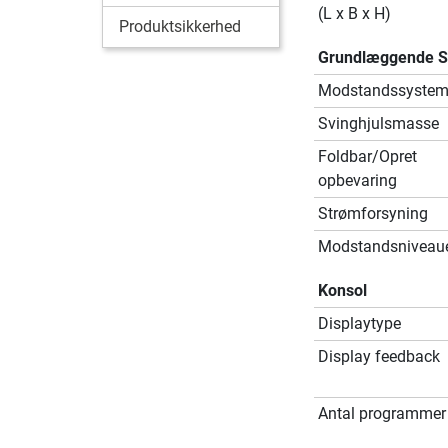
(L x B x H)
Produktsikkerhed
Grundlæggende Sp
Modstandssyste
Svinghjulsmasse
Foldbar/Opret
opbevaring
Strømforsyning
Modstandsniveau
Konsol
Displaytype
Display feedback
Antal programmer