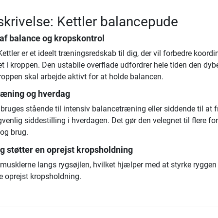
krivelse: Kettler balancepude
 af balance og kropskontrol
ttler er et ideelt træningsredskab til dig, der vil forbedre koordi
et i kroppen. Den ustabile overflade udfordrer hele tiden den dyb
roppen skal arbejde aktivt for at holde balancen.
 træning og hverdag
ruges stående til intensiv balancetræning eller siddende til at
enlig siddestilling i hverdagen. Det gør den velegnet til flere for
 og brug.
g støtter en oprejst kropsholdning
 musklerne langs rygsøjlen, hvilket hjælper med at styrke ryggen
e oprejst kropsholdning.