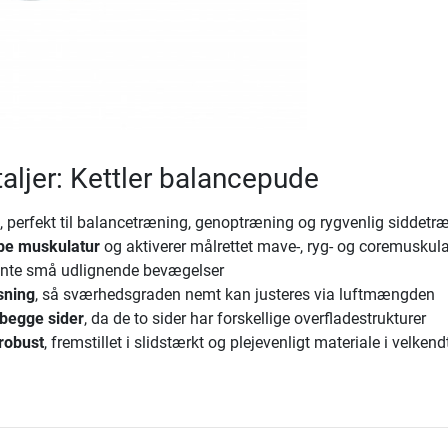
aljer: Kettler balancepude
, perfekt til balancetræning, genoptræning og rygvenlig siddetr
be muskulatur
og aktiverer målrettet mave-, ryg- og coremuskul
nte små udlignende bevægelser
asning
, så sværhedsgraden nemt kan justeres via luftmængden
begge sider
, da de to sider har forskellige overfladestrukturer
 robust
, fremstillet i slidstærkt og plejevenligt materiale i velkend