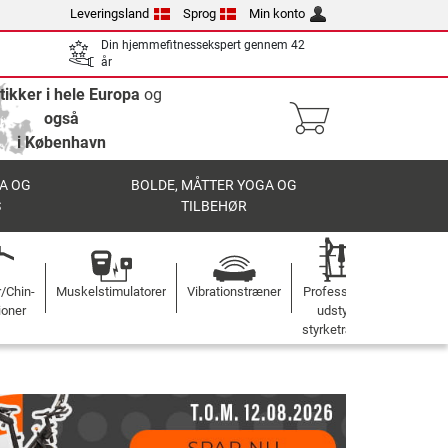
Leveringsland
Sprog
Min konto
Din hjemmefitnessekspert gennem 42
år
tikker i hele Europa
og
også
i København
A OG
BOLDE, MÅTTER YOGA OG
S
TILBEHØR
r/Chin-
Muskelstimulatorer
Vibrationstræner
Professionelt
ioner
udstyr til
styrketræning