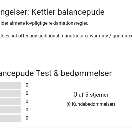
ingelser: Kettler balancepude
lder almene lovpligtige reklamationsregler.
oes not offer any additional manufacturer warranty / guarante
alancepude Test & bedømmelser
0
0
0
af 5 stjerner
0
(0 Kundebedømmelser)
0
0