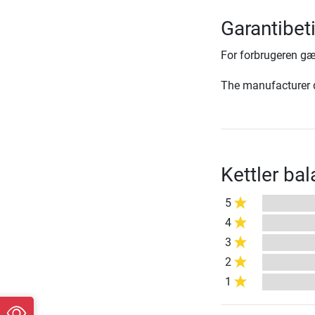
Garantibet
For forbrugeren gæ
The manufacturer d
Kettler b
5
4
3
2
1