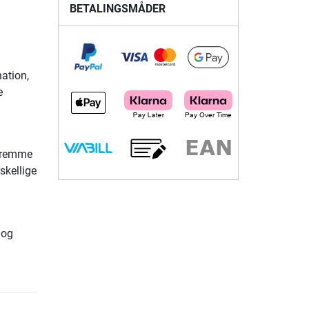
BETALINGSMÅDER
nation,
e
 fremme
skellige
 og