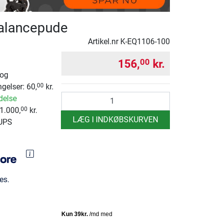
balancepude
Artikel.nr
K-EQ1106-100
156,
kr.
00
 og
ngelser: 60,
kr.
00
antal
delse
1.000,
kr.
00
LÆG I INDKØBSKURVEN
 UPS
es.