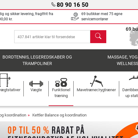
80 90 16 50
ig og sikker levering, fragtfrit fra
69 butikker med 75 egne
0,00 kr.
servicemontører
69 bu
søg
BORDTENNIS, LEGEREDSKABER OG
MASSAGE, YOG
TRAMPOLINER
WELLNES
ægtstativer
Vægte
Funktionel
Mavetræner/rygtræner
Dørribbe
træning
up stat
og koordination
Kettler Balance og koordination