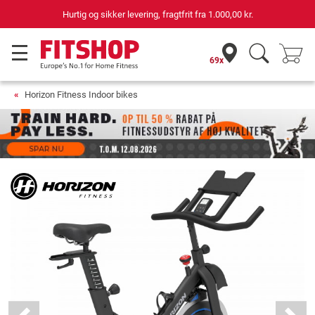
ker levering, fragtfrit fra
1.000,00 kr.
69 butikk
69x
Horizon Fitness Indoor bikes