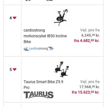
4
cardiostrong
Vejl. pris
fra
00
6.245,
kr.
motionscykel IB50 Incline
fra
4.682,
kr.
00
Bike
5
Taurus Smart Bike Z9.9
Vejl. pris
fra
00
17.968,
kr.
Pro
fra
15.623,
kr.
00