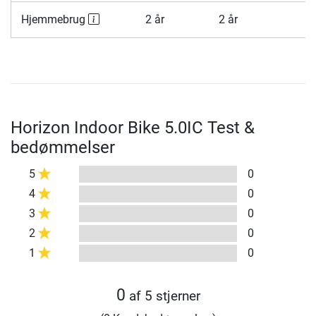
Hjemmebrug
2 år
2 år
Horizon Indoor Bike 5.0IC Test &
bedømmelser
5
0
4
0
3
0
2
0
1
0
0
af 5 stjerner