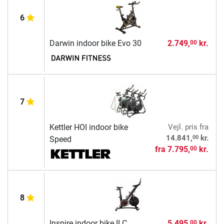
6
Darwin indoor bike Evo 30
2.749,
kr.
00
7
Kettler HOI indoor bike
Vejl. pris
fra
00
14.841,
kr.
Speed
fra
7.795,
kr.
00
8
Inspire indoor bike ILC
5.495,
kr.
00