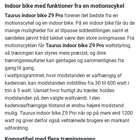
Indoor bike med funktioner fra en motionscykel
Taurus indoor bike Z9 Pro
forener det bedste fra en
motionscykel og en indoor bike. På en indoor bike får du de
mange muligheder for at tilpasse siddestillingen samt et
særdeles jævnt tråd takket være den store svingmasse. Fra
motionscyklen får
Taurus indoor bike Z9 Pro
wattstyring,
så træningen kan styres mere præcist, og dine
træningsresultater kan gentages og sammenlignes fra
gang til gang.
I wattprogrammet, hvor modstanden er uafhængig af
kadencen, kan modstanden indstilles fra 30 til 600 watt i
trin á 5 watt. Uanset hvor hurtigt du træder, holdes
modstanden på den valgte wattværdi. I den
kadenceafhængige tilstand er endnu højere modstand
mulig. Taurus indoor bike Z9 Pro når op på mere end 1200
watt og giver derfor også veltrænede brugere en markant
udfordring.
Kompatibel med flere træningsapps