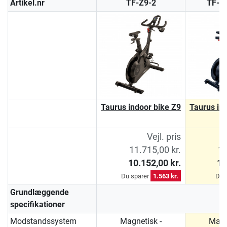
Artikel.nr
TF-Z9-2
TF-Z
Taurus indoor bike Z9
Taurus in
Vejl. pris
11.715,00 kr.
14
10.152,00 kr.
13
Du sparer
1.563 kr.
Du 
Grundlæggende
specifikationer
Modstandssystem
Magnetisk -
Magn