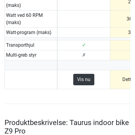
20 
(maks)
Watt ved 60 RPM
36 
(maks)
Watt-program (maks)
30 
Transporthjul
✓
Multi-greb styr
✗
Vis nu
Dette
Produktbeskrivelse: Taurus indoor bike
Z9 Pro