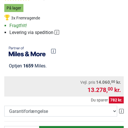
På lager
3x Fremragende
Fragtfrit!
Levering via spedition
Optjen
1659
Miles.
00
14.060,
kr.
Vejl. pris
13.278,
kr.
00
Du sparer
782 kr.
Ga