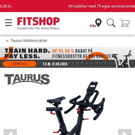
69 butikker med 75 egne servicemontører
69x
Taurus Motionscykler