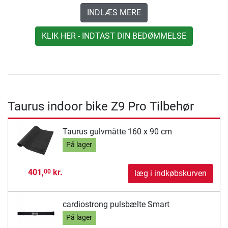
INDLÆS MERE
KLIK HER - INDTAST DIN BEDØMMELSE
Taurus indoor bike Z9 Pro Tilbehør
Taurus gulvmåtte 160 x 90 cm
På lager
401,
kr.
00
læg i indkøbskurven
cardiostrong pulsbælte Smart
På lager