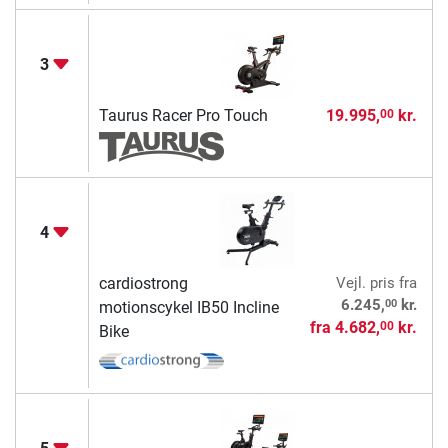
3
Taurus Racer Pro Touch
19.995,
kr.
00
4
cardiostrong
Vejl. pris
fra
00
6.245,
kr.
motionscykel IB50 Incline
fra
4.682,
kr.
00
Bike