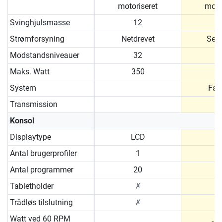
motoriseret
moto
Svinghjulsmasse
12
Strømforsyning
Netdrevet
Selv
Modstandsniveauer
32
Maks. Watt
350
System
Fas
Transmission
R
Konsol
Displaytype
LCD
Antal brugerprofiler
1
Antal programmer
20
Tabletholder
✗
Trådløs tilslutning
✗
Watt ved 60 RPM