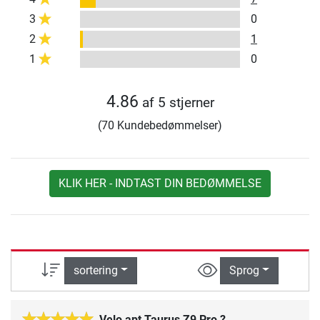
3
0
2
1
1
0
4.86
af 5 stjerner
(70 Kundebedømmelser)
KLIK HER - INDTAST DIN BEDØMMELSE
sortering
Sprog
Velo apt Taurus Z9 Pro ?