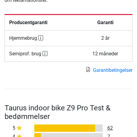
om reklamationsret.
Producentgaranti
Garanti
Hjemmebrug
2 år
Semiprof. brug
12 måneder
Garantibetingelser
Taurus indoor bike Z9 Pro Test &
bedømmelser
5
62
4
7