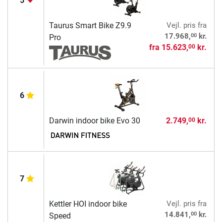
5
Taurus Smart Bike Z9.9
Vejl. pris
fra
00
17.968,
kr.
Pro
fra
15.623,
kr.
00
6
Darwin indoor bike Evo 30
2.749,
kr.
00
7
Kettler HOI indoor bike
Vejl. pris
fra
00
14.841,
kr.
Speed