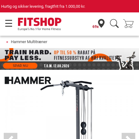
69 butikker med 75 egne servicemontører
69x
Hammer Multitræner