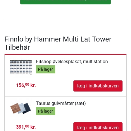
Finnlo by Hammer Multi Lat Tower
Tilbehør
Fitshop-øvelsesplakat, multistation
På lager
156,
kr.
00
læg i indkøbskurven
Taurus gulvmåtter (sæt)
På lager
391,
kr.
00
læg i indkøbskurven