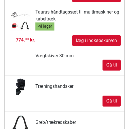
Taurus håndtagssæt til multimaskiner og
kabeltræk
På lager
774,
kr.
00
læg i indkøbskurven
Vægtskiver 30 mm
Gå til
Træningshandsker
Gå til
Greb/trækredskaber