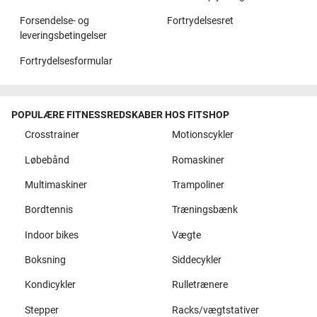
Forsendelse- og
Fortrydelsesret
leveringsbetingelser
Fortrydelsesformular
POPULÆRE FITNESSREDSKABER HOS FITSHOP
Crosstrainer
Motionscykler
Løbebånd
Romaskiner
Multimaskiner
Trampoliner
Bordtennis
Træningsbænk
Indoor bikes
Vægte
Boksning
Siddecykler
Kondicykler
Rulletrænere
Stepper
Racks/vægtstativer