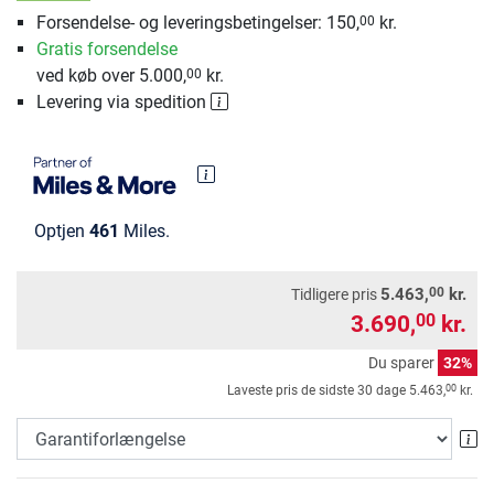
Forsendelse- og leveringsbetingelser: 150,
kr.
00
Gratis forsendelse
ved køb over 5.000,
kr.
00
Levering via spedition
Optjen
461
Miles.
00
5.463,
kr.
Tidligere pris
3.690,
kr.
00
Du sparer
32%
00
Laveste pris de sidste 30 dage
5.463,
kr.
Ga