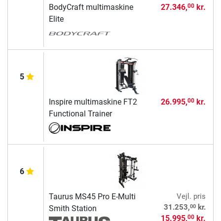
BodyCraft multimaskine
27.346,
kr.
00
Elite
5
Inspire multimaskine FT2
26.995,
kr.
00
Functional Trainer
6
Taurus MS45 Pro E-Multi
Vejl. pris
00
31.253,
kr.
Smith Station
15.995,
kr.
00