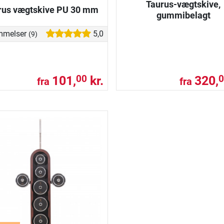
Taurus-vægtskive,
rus vægtskive PU 30 mm
gummibelagt
mmelser
5,0
(9)
101,
kr.
320,
00
0
fra
fra