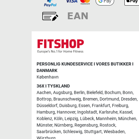
PERSONLIG KUNDESERVICE I VORES BUTIKKER I
DANMARK
København
36X I TYSKLAND
Aachen
,
Augsburg
,
Berlin
,
Bielefeld
,
Bochum
,
Bonn
,
Bottrop
,
Braunschweig
,
Bremen
,
Dortmund
,
Dresden
,
Düsseldorf
,
Duisburg
,
Essen
,
Frankfurt
,
Freiburg
,
Hamburg
,
Hannover
,
Ingolstadt
,
Karlsruhe
,
Kassel
,
Koblenz
,
Köln
,
Leipzig
,
Lübeck
,
Mannheim
,
München
,
Münster
,
Nürnberg
,
Regensburg
,
Rostock
,
Saarbrücken
,
Schleswig
,
Stuttgart
,
Wiesbaden
,
Würzburg