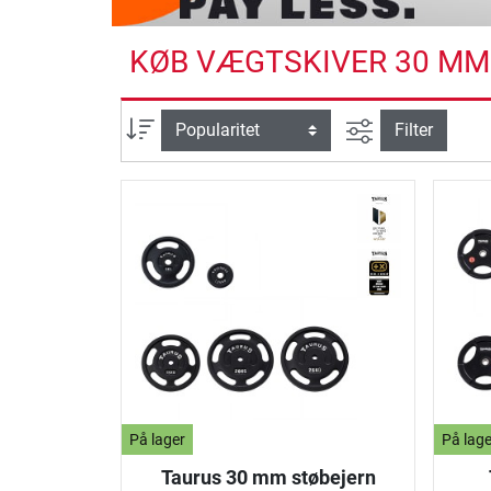
KØB VÆGTSKIVER 30 MM 
Avanceret søg
sortering
Filter
På lager
På lage
Taurus 30 mm støbejern