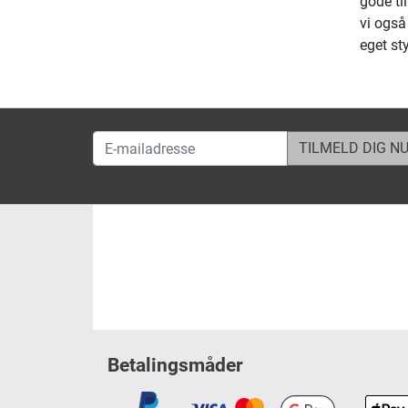
gode ti
vi også
eget s
E-mailadresse
Betalingsmåder