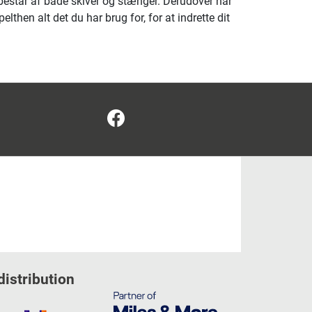
består af både skiver og stænger. Derudover har
hen alt det du har brug for, for at indrette dit
Facebook
distribution