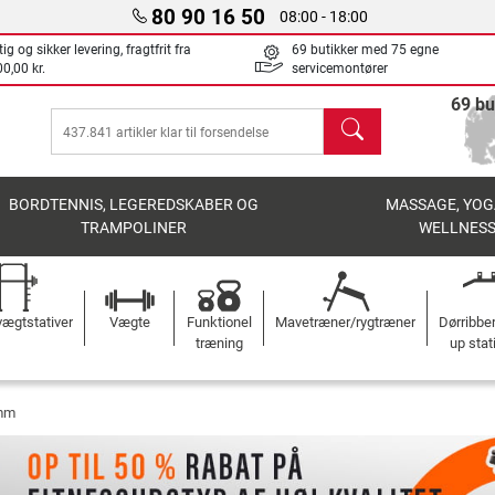
80 90 16 50
08:00 - 18:00
ig og sikker levering, fragtfrit fra
69 butikker med 75 egne
0,00 kr.
servicemontører
69 bu
søg
BORDTENNIS, LEGEREDSKABER OG
MASSAGE, YOG
TRAMPOLINER
WELLNES
ægtstativer
Vægte
Funktionel
Mavetræner/rygtræner
Dørribbe
træning
up stat
 mm