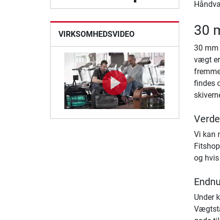
Håndvæg
30 m
VIRKSOMHEDSVIDEO
30 mm v
vægt er
fremmes
findes 
skivern
Verde
Vi kan 
Fitshop
og hvis 
Endnu
Under k
Vægtstæ