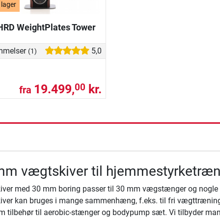
 lager
RD WeightPlates Tower
mmelser
5,0
(1)
19.499,
kr.
00
fra
ning
mm vægtskiver til hjemmestyrketræn
ver med 30 mm boring passer til 30 mm vægstænger og nogle mu
ver kan bruges i mange sammenhæng, f.eks. til fri vægttræning
om tilbehør til aerobic-stænger og bodypump sæt. Vi tilbyder mange