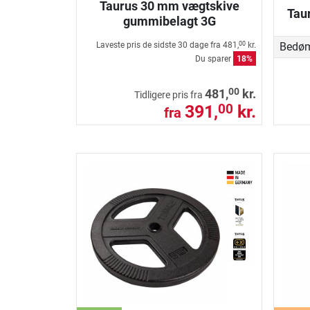
Taurus 30 mm vægtskive
Tau
gummibelagt 3G
Laveste pris de sidste 30 dage fra
481,
kr.
Bedø
00
Du sparer
18%
00
481,
kr.
Tidligere pris fra
391,
kr.
00
fra