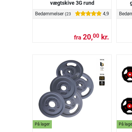
vægtskive 3G rund
Bedømmelser
4,9
Bedø
(23)
20,
kr.
00
fra
På lager
På lage