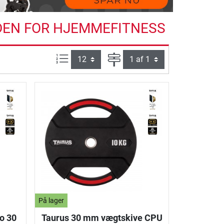
NDEN FOR HJEMMEFITNESS
Artikel pr. side:
Side
På lager
o 30
Taurus 30 mm vægtskive CPU