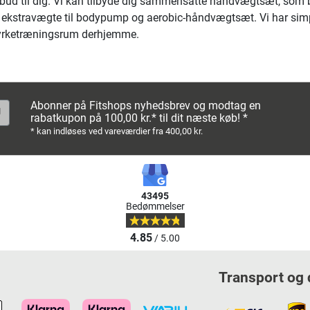
lbud til dig. Vi kan tilbyde dig sammensatte håndvægtsæt, som 
 ekstravægte til bodypump og aerobic-håndvægtsæt. Vi har simpelt
tyrketræningsrum derhjemme.
Abonner på Fitshops nyhedsbrev og modtag en
rabatkupon på 100,00 kr.* til dit næste køb! *
* kan indløses ved vareværdier fra 400,00 kr.
43495
Bedømmelser
4.85
/ 5.00
Transport og 