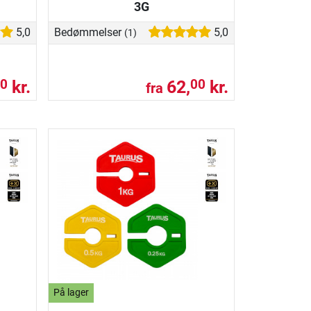
3G
5,0
Bedømmelser
5,0
(1)
kr.
62,
kr.
0
00
fra
På lager