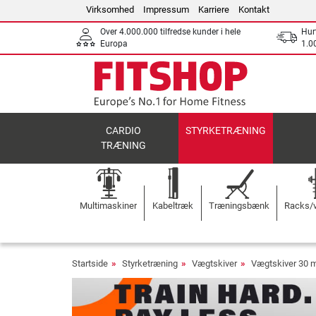
Virksomhed
Impressum
Karriere
Kontakt
Over 4.000.000 tilfredse kunder i hele
Hurt
Europa
1.00
CARDIO
STYRKETRÆNING
TRÆNING
Multimaskiner
Kabeltræk
Træningsbænk
Racks/v
Startside
Styrketræning
Vægtskiver
Vægtskiver 30