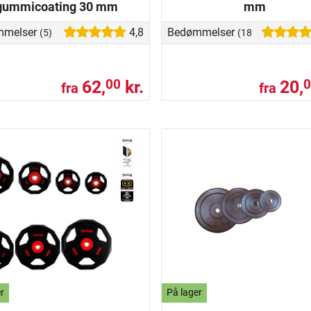
gummicoating 30 mm
mm
mmelser
4,8
Bedømmelser
(5)
(18)
62,
kr.
20,
00
0
fra
fra
r
På lager