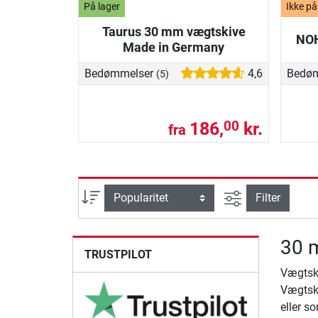
På lager
Ikke på
Taurus 30 mm vægtskive
NOH
Made in Germany
Bedømmelser
4,6
Bedø
(5)
186,
kr.
00
fra
Avanceret søg
sortering
Filter
30 
TRUSTPILOT
Vægtski
Vægtski
eller s