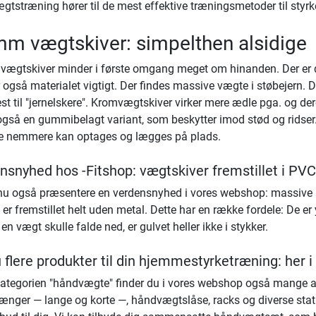
tstræning hører til de mest effektive træningsmetoder til styrk
m vægtskiver: simpelthen alsidige
ægtskiver minder i første omgang meget om hinanden. Der er dog
 også materialet vigtigt. Der findes massive vægte i støbejern. 
t til "jernelskere". Kromvægtskiver virker mere ædle pga. og de
også en gummibelagt variant, som beskytter imod stød og ridser. 
e nemmere kan optages og lægges på plads.
nsnyhed hos -Fitshop: vægtskiver fremstillet i PVC
nu også præsentere en verdensnyhed i vores webshop: massive 
 er fremstillet helt uden metal. Dette har en række fordele: De e
en vægt skulle falde ned, er gulvet heller ikke i stykker.
 flere produkter til din hjemmestyrketræning: her 
ategorien "håndvægte" finder du i vores webshop også mange an
nger — lange og korte —, håndvægtslåse, racks og diverse stati