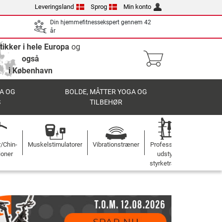
Leveringsland
Sprog
Min konto
Din hjemmefitnessekspert gennem 42
år
tikker i hele Europa
og
også
i København
A OG
BOLDE, MÅTTER YOGA OG
S
TILBEHØR
r/Chin-
Muskelstimulatorer
Vibrationstræner
Professionelt
ioner
udstyr til
styrketræning