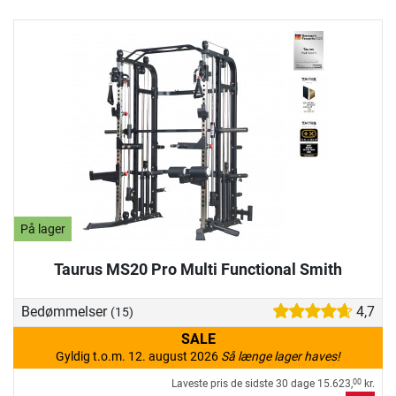
På lager
Taurus MS20 Pro Multi Functional Smith
Bedømmelser
4,7
(15)
SALE
Gyldig t.o.m. 12. august 2026
Så længe lager haves!
Laveste pris de sidste 30 dage
15.623,
kr.
00