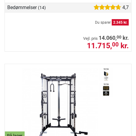
Bedømmelser
4,7
(14)
Du sparer
2.345 kr.
00
14.060,
kr.
Vejl. pris
11.715,
kr.
00
På lager