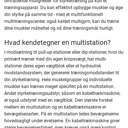
omfattende muligheder for styrketræning på kun et
træningsapparat. Du kan effektivt opbygge muskler og øge
din styrke på samme tid - med et multifunktionelt
multitræningscenter, også kaldet multigym, kan du træne
dine muskler målrettet og nå dine træningsmål hurtigt.
Hvad kendetegner en multistation?
I modsætning til pull-up-stationer eller dip-stationer, hvor du
primært træner med din egen kropsvægt, har multi-
stationer deres egen vægtblok eller et hydraulisk
modstandssystem, der genererer træningsmodstanden til
din styrketræning. Hele muskelgrupper og individuelle
muskler kan trænes meget specifikt på en multistation.
Andet styrketræningsudstyr, såsom en kabeltrækmaskine,
er også udstyret med en vægtblok. Den største forskel
mellem en multistation og en kabeltrækmaskine er
bevægelsesarten. På en multistation ledes bevægelserne
hovedsagligt under øvelserne. En kabeltrækmaskine giver
større bevægelsesfrihed, men kræver også mere kontrol