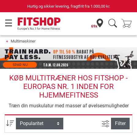
69 butikker med 75 egne servicemontører
69x
Multimaskiner
KØB MULTITRÆNER HOS FITSHOP -
EUROPAS NR. 1 INDEN FOR
HJEMMEFITNESS
Træn din muskulatur med masser af øvelsesmuligheder
Avanceret s
sortering
Filter