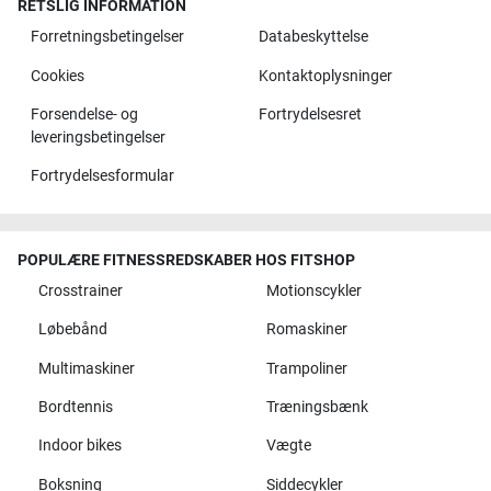
RETSLIG INFORMATION
Forretningsbetingelser
Databeskyttelse
Cookies
Kontaktoplysninger
Forsendelse- og
Fortrydelsesret
leveringsbetingelser
Fortrydelsesformular
POPULÆRE FITNESSREDSKABER HOS FITSHOP
Crosstrainer
Motionscykler
Løbebånd
Romaskiner
Multimaskiner
Trampoliner
Bordtennis
Træningsbænk
Indoor bikes
Vægte
Boksning
Siddecykler