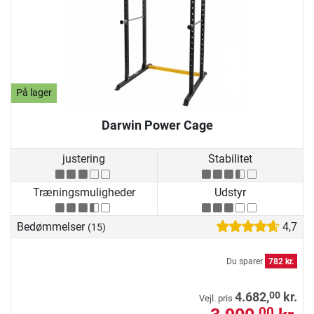
På lager
Darwin Power Cage
justering
Stabilitet
Træningsmuligheder
Udstyr
Bedømmelser
4,7
(15)
Du sparer
782 kr.
00
4.682,
kr.
Vejl. pris
00