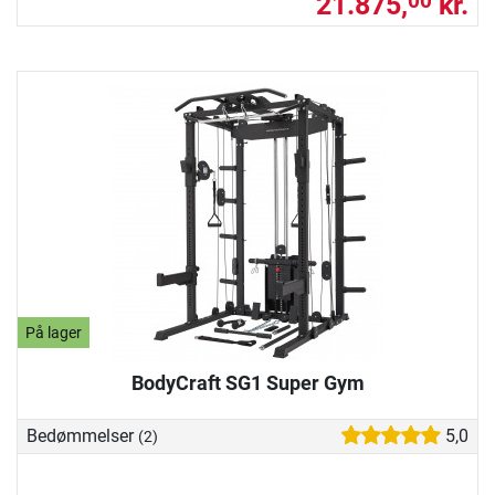
21.875,
kr.
00
På lager
BodyCraft SG1 Super Gym
Bedømmelser
5,0
(2)