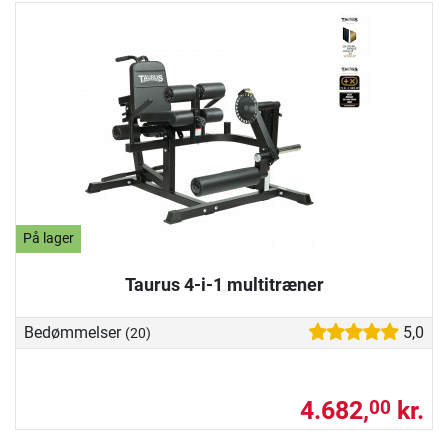
På lager
Taurus 4-i-1 multitræner
Bedømmelser
5,0
(20)
4.682,
kr.
00