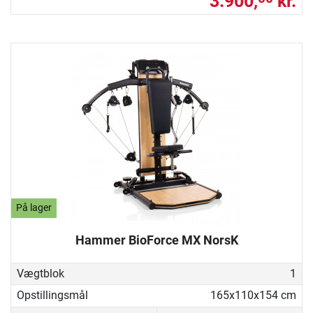
3.900,
kr.
På lager
Hammer BioForce MX NorsK
Vægtblok
1
Opstillingsmål
165x110x154 cm