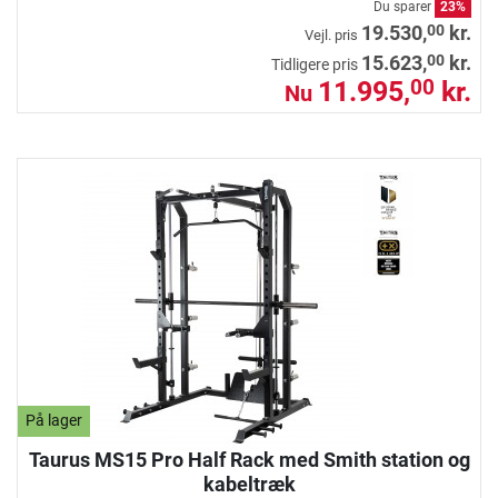
Du sparer
23%
00
19.530,
kr.
Vejl. pris
00
15.623,
kr.
Tidligere pris
11.995,
kr.
00
Nu
På lager
Taurus MS15 Pro Half Rack med Smith station og
kabeltræk