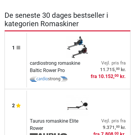
De seneste 30 dages bestseller i
kategorien Romaskiner
1
cardiostrong romaskine
Vejl. pris
fra
00
11.715,
kr.
Baltic Rower Pro
fra
10.152,
kr.
00
2
Taurus romaskine Elite
Vejl. pris
fra
00
9.371,
kr.
Rower
fra
7.808,
kr.
00