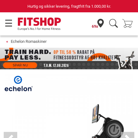
69 butikker med 75 egne servicemontører
69x
Echelon Romaskiner