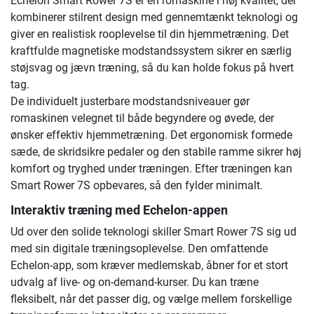
Echelon Smart Rower 7S er en romaskine i høj kvalitet, der
kombinerer stilrent design med gennemtænkt teknologi og
giver en realistisk rooplevelse til din hjemmetræning. Det
kraftfulde magnetiske modstandssystem sikrer en særlig
støjsvag og jævn træning, så du kan holde fokus på hvert
tag.
De individuelt justerbare modstandsniveauer gør
romaskinen velegnet til både begyndere og øvede, der
ønsker effektiv hjemmetræning. Det ergonomisk formede
sæde, de skridsikre pedaler og den stabile ramme sikrer høj
komfort og tryghed under træningen. Efter træningen kan
Smart Rower 7S opbevares, så den fylder minimalt.
Interaktiv træning med Echelon-appen
Ud over den solide teknologi skiller Smart Rower 7S sig ud
med sin digitale træningsoplevelse. Den omfattende
Echelon-app, som kræver medlemskab, åbner for et stort
udvalg af live- og on-demand-kurser. Du kan træne
fleksibelt, når det passer dig, og vælge mellem forskellige