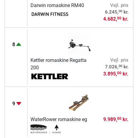
Darwin romaskine RM40
Vejl. pris
00
6.245,
kr.
4.682,
kr.
00
8
Kettler romaskine Regatta
Vejl. pris
00
7.026,
kr.
200
3.895,
kr.
00
9
WaterRower romaskine eg
9.989,
kr.
00