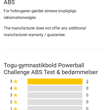
ABS
For forbrugeren gælder almene lovpligtige
reklamationsregler.
The manufacturer does not offer any additional
manufacturer warranty / guarantee.
Togu-gymnastikbold Powerball
Challenge ABS Test & bedømmelser
5
2
4
0
3
0
2
0
1
0