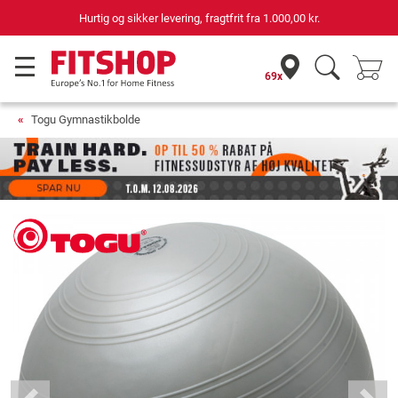
Hurtig og sikker levering, fragtfrit fra
1.000,00 kr.
69x
Togu Gymnastikbolde