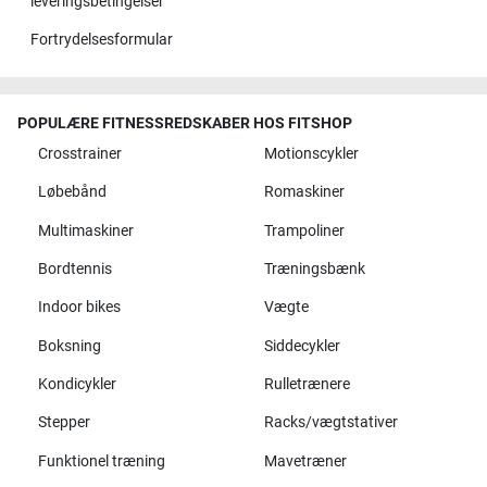
leveringsbetingelser
Fortrydelsesformular
POPULÆRE FITNESSREDSKABER HOS FITSHOP
Crosstrainer
Motionscykler
Løbebånd
Romaskiner
Multimaskiner
Trampoliner
Bordtennis
Træningsbænk
Indoor bikes
Vægte
Boksning
Siddecykler
Kondicykler
Rulletrænere
Stepper
Racks/vægtstativer
Funktionel træning
Mavetræner