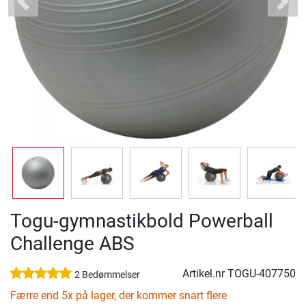
Previous
Next
Togu-gymnastikbold Powerball
Challenge ABS
Artikel.nr
TOGU-407750
2 Bedømmelser
Færre end 5x på lager, der kommer snart flere