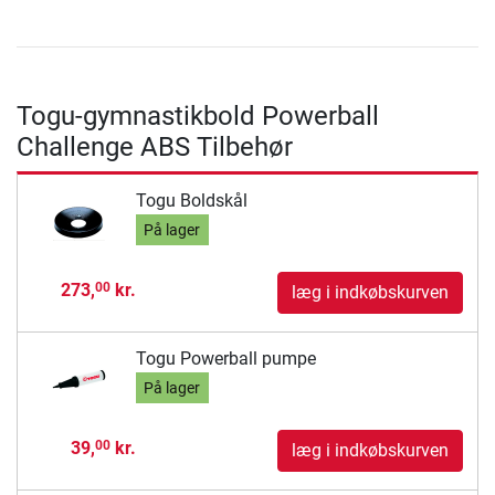
Togu-gymnastikbold Powerball
Challenge ABS Tilbehør
Togu Boldskål
På lager
273,
kr.
00
læg i indkøbskurven
Togu Powerball pumpe
På lager
39,
kr.
00
læg i indkøbskurven