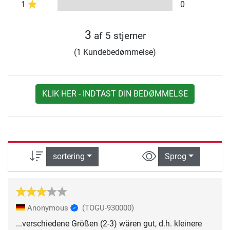
1
0
3
af 5 stjerner
(1 Kundebedømmelse)
KLIK HER - INDTAST DIN BEDØMMELSE
sortering
Sprog
Anonymous
(TOGU-930000)
...verschiedene Größen (2-3) wären gut, d.h. kleinere