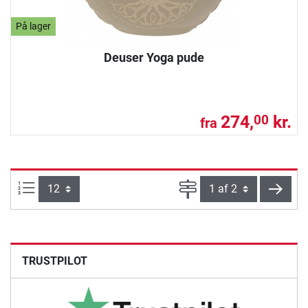
På lager
Deuser Yoga pude
274,
kr.
00
fra
Artikel pr. side:
Side
vider
TRUSTPILOT