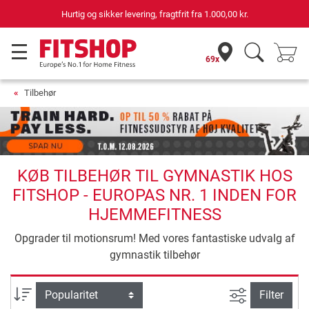
Hurtig og sikker levering, fragtfrit fra
1.000,00 kr.
69x
Tilbehør
KØB TILBEHØR TIL GYMNASTIK HOS
FITSHOP - EUROPAS NR. 1 INDEN FOR
HJEMMEFITNESS
Opgrader til motionsrum! Med vores fantastiske udvalg af
gymnastik tilbehør
Avanceret s
sortering
Filter