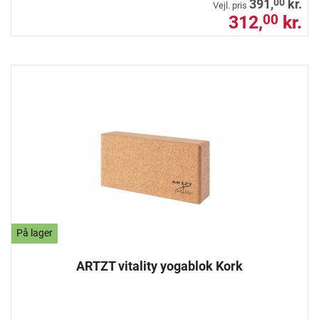
00
391,
kr.
Vejl. pris
312,
kr.
00
På lager
ARTZT vitality yogablok Kork