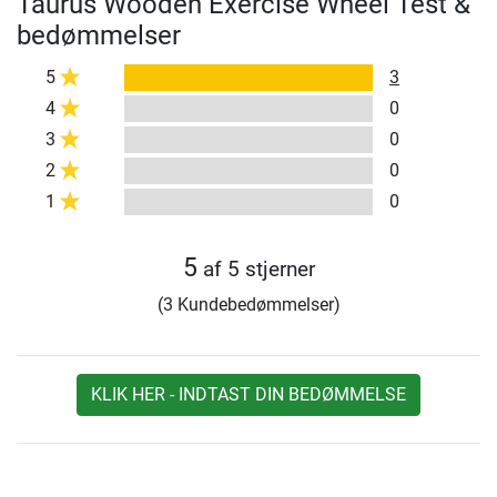
Taurus Wooden Exercise Wheel Test &
bedømmelser
5
3
4
0
3
0
2
0
1
0
5
af 5 stjerner
(3 Kundebedømmelser)
KLIK HER - INDTAST DIN BEDØMMELSE