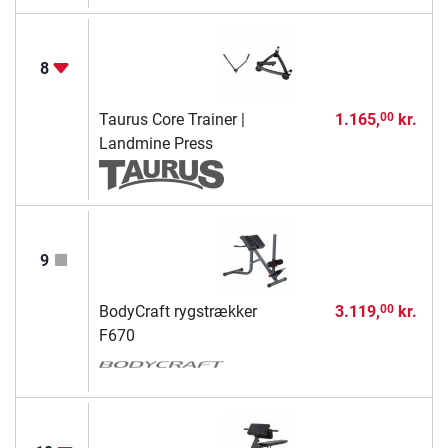
8
Taurus Core Trainer |
1.165,
kr.
00
Landmine Press
9
BodyCraft rygstrækker
3.119,
kr.
00
F670