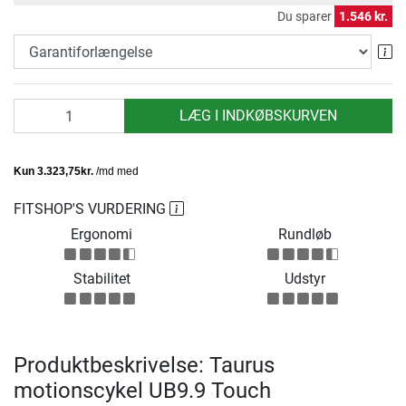
Du sparer
1.546 kr.
Ga
antal
LÆG I INDKØBSKURVEN
FITSHOP'S VURDERING
Ergonomi
Rundløb
Stabilitet
Udstyr
Produktbeskrivelse: Taurus
motionscykel UB9.9 Touch