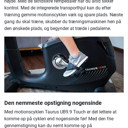
højde. Med de skridsikre rempedaler har du altid sikker
kontrol. Med de integrerede transporthjul kan du efter
træning gemme motionscyklen væk og spare plads. Næste
gang du skal træne, skubber du træningsmaskinen hen på
den ønskede plads, og begynder at træde i pedalerne.
Den nemmeste opstigning nogensinde
Med motionscyklen Taurus UB9.9 Touch er det lettere at
komme op på cyklen end nogensinde før! Med den frie
gennemstigning kan du nemt komme op på