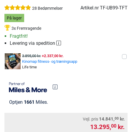
Artikel.nr
TF-UB99-TFT
28 Bedømmelser
På lager
3x Fremragende
Fragtfrit!
Levering via spedition
3.895,00 kr.
+2.337,00 kr.
Kinomap fitness- og træningsapp
Life time
Optjen
1661
Miles.
00
14.841,
kr.
Vejl. pris
13.295,
kr.
00