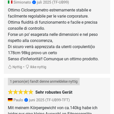
Simionato
juli 2025
(TF-UB99)
Ottimo Cicloergometro estremamente stabile e
facilmente regolabile per le varie corporature.
Ottima fluidità di funzionamento e facile e precisa
consolle di controllo.
Forse un po’ esagerata nelle dimensioni e nel peso
rispetto alla concorrenza,
Di sicuro verrà apprezzata da utenti corpulenti(io
178cm 98kg provo un certo
Senso d’inferiorità!! Comunque un ottimo prodotto.
•
Nyttig
Ikke nyttig
1 person(er) fandt denne anmeldelse nyttig
Sehr robustes Gerät
Paulo
juni 2025
(TF-UB99-TFT)
Mit meinem Körpergewicht von ca.140kg habe ich
leider nur eine kleine Auswahl an Fitnessgeräte.