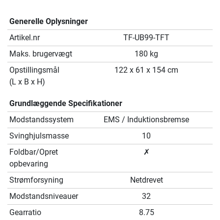
Generelle Oplysninger
Artikel.nr
TF-UB99-TFT
Maks. brugervægt
180 kg
Opstillingsmål
122 x 61 x 154 cm
(L x B x H)
Grundlæggende Specifikationer
Modstandssystem
EMS / Induktionsbremse
Svinghjulsmasse
10
Foldbar/Opret
✗
opbevaring
Strømforsyning
Netdrevet
Modstandsniveauer
32
Gearratio
8.75