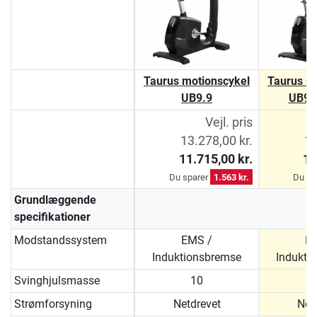
Taurus motionscykel
Taurus m
UB9.9
UB9.
Vejl. pris
13.278,00 kr.
14
11.715,00 kr.
13
Du sparer
1.563 kr.
Du sp
Grundlæggende
specifikationer
Modstandssystem
EMS /
E
Induktionsbremse
Indukti
Svinghjulsmasse
10
Strømforsyning
Netdrevet
Net