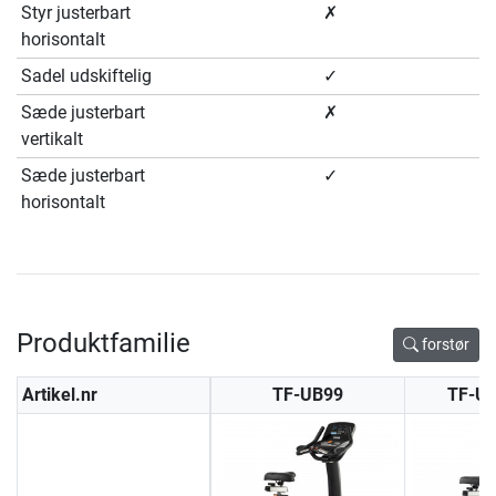
Styr justerbart
✗
horisontalt
Sadel udskiftelig
✓
Sæde justerbart
✗
vertikalt
Sæde justerbart
✓
horisontalt
Produktfamilie
forstør
Artikel.nr
TF-UB99
TF-U