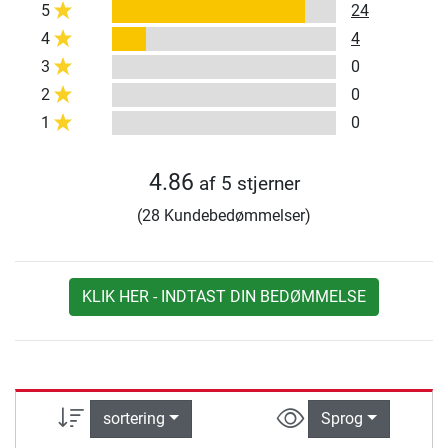
5
24
4
4
3
0
2
0
1
0
4.86
af 5 stjerner
(28 Kundebedømmelser)
KLIK HER - INDTAST DIN BEDØMMELSE
sortering
Sprog