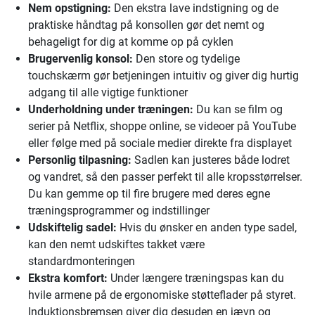
Nem opstigning:
Den ekstra lave indstigning og de
praktiske håndtag på konsollen gør det nemt og
behageligt for dig at komme op på cyklen
Brugervenlig konsol:
Den store og tydelige
touchskærm gør betjeningen intuitiv og giver dig hurtig
adgang til alle vigtige funktioner
Underholdning under træningen:
Du kan se film og
serier på Netflix, shoppe online, se videoer på YouTube
eller følge med på sociale medier direkte fra displayet
Personlig tilpasning:
Sadlen kan justeres både lodret
og vandret, så den passer perfekt til alle kropsstørrelser.
Du kan gemme op til fire brugere med deres egne
træningsprogrammer og indstillinger
Udskiftelig sadel:
Hvis du ønsker en anden type sadel,
kan den nemt udskiftes takket være
standardmonteringen
Ekstra komfort:
Under længere træningspas kan du
hvile armene på de ergonomiske støtteflader på styret.
Induktionsbremsen giver dig desuden en jævn og