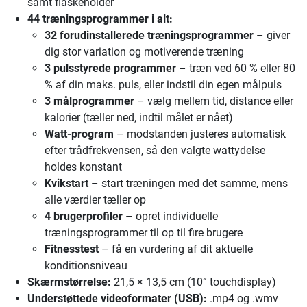
samt flaskeholder
44 træningsprogrammer i alt:
32 forudinstallerede træningsprogrammer
– giver
dig stor variation og motiverende træning
3 pulsstyrede programmer
– træn ved 60 % eller 80
% af din maks. puls, eller indstil din egen målpuls
3 målprogrammer
– vælg mellem tid, distance eller
kalorier (tæller ned, indtil målet er nået)
Watt-program
– modstanden justeres automatisk
efter trådfrekvensen, så den valgte wattydelse
holdes konstant
Kvikstart
– start træningen med det samme, mens
alle værdier tæller op
4 brugerprofiler
– opret individuelle
træningsprogrammer til op til fire brugere
Fitnesstest
– få en vurdering af dit aktuelle
konditionsniveau
Skærmstørrelse:
21,5 × 13,5 cm (10” touchdisplay)
Understøttede videoformater (USB):
.mp4 og .wmv