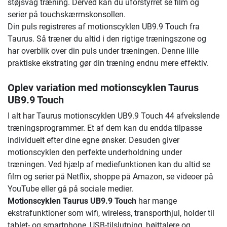
støjsvag træning. Derved kan du uforstyrret se film og
serier på touchskærmskonsollen.
Din puls registreres af motionscyklen UB9.9 Touch fra
Taurus. Så træner du altid i den rigtige træningszone og
har overblik over din puls under træningen. Denne lille
praktiske ekstrating gør din træning endnu mere effektiv.
Oplev variation med motionscyklen Taurus
UB9.9 Touch
I alt har Taurus motionscyklen UB9.9 Touch 44 afvekslende
træningsprogrammer. Et af dem kan du endda tilpasse
individuelt efter dine egne ønsker. Desuden giver
motionscyklen den perfekte underholdning under
træningen. Ved hjælp af mediefunktionen kan du altid se
film og serier på Netflix, shoppe på Amazon, se videoer på
YouTube eller gå på sociale medier.
Motionscyklen Taurus UB9.9 Touch
har mange
ekstrafunktioner som wifi, wireless, transporthjul, holder til
tablet- og smartphone, USB-tilslutning, højttalere og