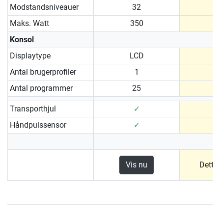
Modstandsniveauer
32
Maks. Watt
350
Konsol
Displaytype
LCD
Antal brugerprofiler
1
Antal programmer
25
Transporthjul
✓
Håndpulssensor
✓
Vis nu
Dette