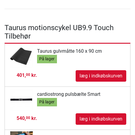
Taurus motionscykel UB9.9 Touch
Tilbehør
Taurus gulvmåtte 160 x 90 cm
På lager
401,
kr.
00
læg i indkøbskurven
cardiostrong pulsbælte Smart
På lager
540,
kr.
00
læg i indkøbskurven