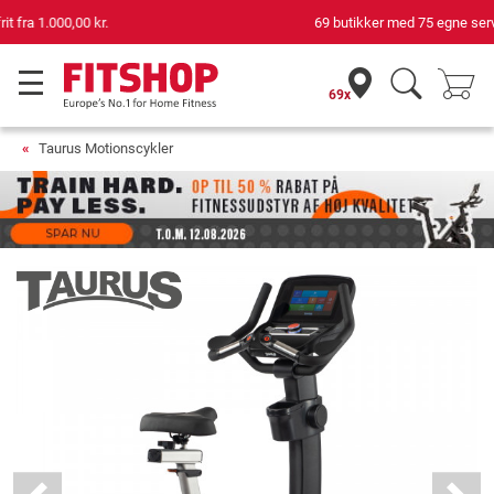
69 butikker med 75 egne servicemontører
69x
Taurus Motionscykler