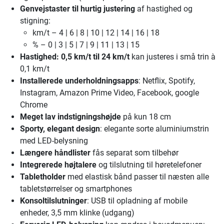
Genvejstaster til hurtig justering
af hastighed og
stigning:
km/t – 4 | 6 | 8 | 10 | 12 | 14 | 16 | 18
% – 0 | 3 | 5 | 7 | 9 | 11 | 13 | 15
Hastighed: 0,5 km/t til 24 km/t
kan justeres i små trin à
0,1 km/t
Installerede underholdningsapps
: Netflix, Spotify,
Instagram, Amazon Prime Video, Facebook, google
Chrome
Meget lav indstigningshøjde
på kun 18 cm
Sporty, elegant design
: elegante sorte aluminiumstrin
med LED-belysning
Længere håndlister
fås separat som tilbehør
Integrerede højtalere
og tilslutning til høretelefoner
Tabletholder
med elastisk bånd passer til næsten alle
tabletstørrelser og smartphones
Konsoltilslutninger
: USB til opladning af mobile
enheder, 3,5 mm klinke (udgang)