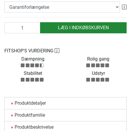
Ga
antal
LÆG I INDKØBSKURVEN
FITSHOP'S VURDERING
Dæmpning
Rolig gang
Stabilitet
Udstyr
Produktdetaljer
Produktfamilie
Produktbeskrivelse