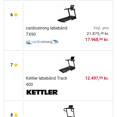
6
cardiostrong løbebånd
Vejl. pris
00
21.875,
kr.
TX90
17.968,
kr.
00
7
Kettler løbebånd Track
12.497,
kr.
00
400
8