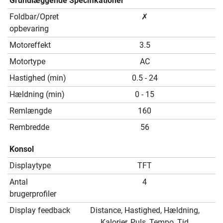
Grundlæggende Specifikationer
Foldbar/Opret
✗
opbevaring
Motoreffekt
3.5
Motortype
AC
Hastighed (min)
0.5 - 24
Hældning (min)
0 - 15
Remlængde
160
Rembredde
56
Konsol
Displaytype
TFT
Antal
4
brugerprofiler
Display feedback
Distance, Hastighed, Hældning,
Kalorier, Puls, Tempo, Tid