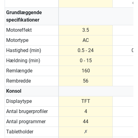
dag
Grundlæggende
specifikationer
Motoreffekt
3.5
Motortype
AC
Hastighed (min)
0.5 - 24
0.5
Hældning (min)
0 - 15
0 
Remlængde
160
Rembredde
56
Konsol
Displaytype
TFT
Antal brugerprofiler
4
Antal programmer
44
Tabletholder
✗