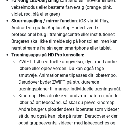
Farverig LED-belysning
kan ændres i hovedmenuen:
vekselmodus eller bestemt farvevalg (orange, pink,
violet, rød, blå eller grøn)
Skærmspejling / mirror function
: iOS via AirPlay,
Android via gratis Anplus-App – ideel ved fx
professionel brug i træningscentre eller institutioner:
Brugeren skal ikke tilmelde sig på konsollen, men kan
nemt streame fra sin egen smartphone eller tablet.
Træningsapps på HD Pro konsollen:
ZWIFT: Løb i virtuelle omgivelser, dyst mod andre
løbere eller oplev verden. Du kan også tage
smutveje. Animationerne tilpasses dit løbetempo.
Derudover byder ZWIFT på strukturerede
træningsplaner til mange, individuelle træningsmål.
Kinomap: Hvis du ikke vil undvære naturen, når du
løber på dit løbebånd, så skal du prøve Kinomap.
Andre bruger uploader deres løberuter som videoer,
så du nu også kan løbe på ruten. Derudover er der
også gruppeevents, videoer med løbecoaches og