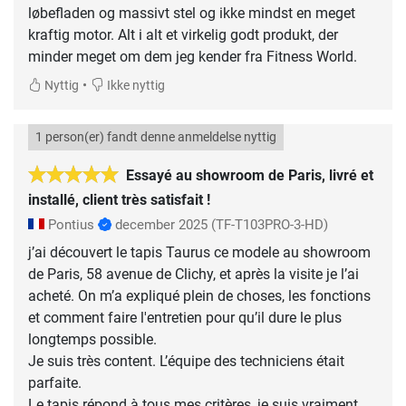
løbefladen og massivt stel og ikke mindst en meget
kraftig motor. Alt i alt et virkelig godt produkt, der
minder meget om dem jeg kender fra Fitness World.
•
Nyttig
Ikke nyttig
1 person(er) fandt denne anmeldelse nyttig
Essayé au showroom de Paris, livré et
installé, client très satisfait !
Pontius
december 2025
(TF-T103PRO-3-HD)
j’ai découvert le tapis Taurus ce modele au showroom
de Paris, 58 avenue de Clichy, et après la visite je l’ai
acheté. On m’a expliqué plein de choses, les fonctions
et comment faire l'entretien pour qu’il dure le plus
longtemps possible.
Je suis très content. L’équipe des techniciens était
parfaite.
Le tapis répond à tous mes critères, je suis vraiment