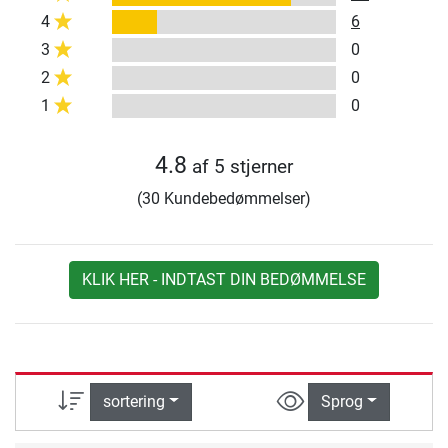
4
6
3
0
2
0
1
0
4.8
af 5 stjerner
(30 Kundebedømmelser)
KLIK HER - INDTAST DIN BEDØMMELSE
sortering
Sprog