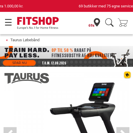
69 butikker med 75 egne servicemontører
69x
Taurus Løbebånd