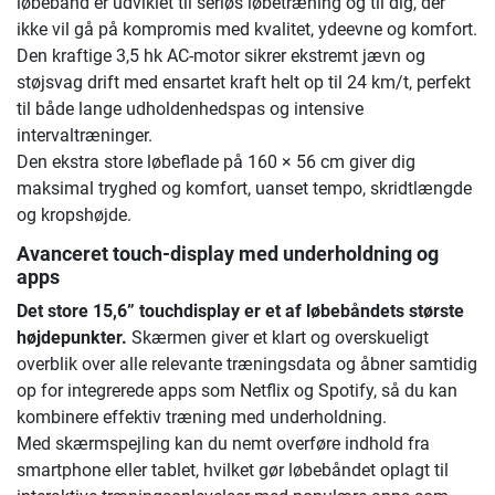
løbebånd er udviklet til seriøs løbetræning og til dig, der
ikke vil gå på kompromis med kvalitet, ydeevne og komfort.
Den kraftige 3,5 hk AC-motor sikrer ekstremt jævn og
støjsvag drift med ensartet kraft helt op til 24 km/t, perfekt
til både lange udholdenhedspas og intensive
intervaltræninger.
Den ekstra store løbeflade på 160 × 56 cm giver dig
maksimal tryghed og komfort, uanset tempo, skridtlængde
og kropshøjde.
Avanceret touch-display med underholdning og
apps
Det store 15,6” touchdisplay er et af løbebåndets største
højdepunkter.
Skærmen giver et klart og overskueligt
overblik over alle relevante træningsdata og åbner samtidig
op for integrerede apps som Netflix og Spotify, så du kan
kombinere effektiv træning med underholdning.
Med skærmspejling kan du nemt overføre indhold fra
smartphone eller tablet, hvilket gør løbebåndet oplagt til