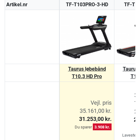
Artikel.nr
TF-T103PRO-3-HD
TF-T1
Taurus løbebånd
Taurus
T10.3 HD Pro
T10
31
Vejl. pris
Ti
35.161,00 kr.
29
31.253,00 kr.
25
Du sparer
3.908 kr.
D
Laveste pr