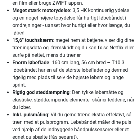
en film eller bruge ZWIFT appen.
Meget stærk motorydelse
: 3,5 HK kontinuerlig ydelse
og en noget højere topydelse får hurtigt løbebåndet i
omdrejninger - uanset hvor hurtigt eller hvor længe, du
løber!
15,6" touchskærm
: meget nem at betjene, viser dig dine
træningsdata og -fremskridt og du kan fx se Netflix eller
surfe på nettet, mens du træner.
Enorm løbeflade
: 160 cm lang, 56 cm bred – T10.3
løbebåndet har en af de største løbeflader og dermed
rigelig med plads til selv de højeste løbere og lange
sprint.
Rigtig god støddæmpning
: Den tykke løbemåtte og
elastiske, støddæmpende elementer skåner leddene, når
du løber.
Inkl. pulsmåling
: Vil du gerne træne ekstra effektivt, så
træn med et pulsprogram. Løbebåndet måler dine puls
ved hjælp af de indbyggede håndpulssensorer eller et
egnet pulsbælte (fås separat).