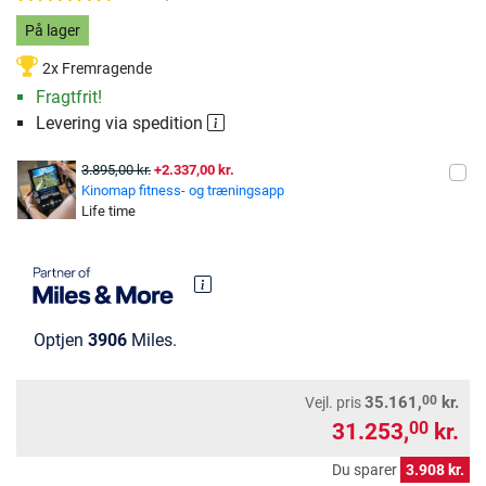
På lager
2x Fremragende
Fragtfrit!
Levering via spedition
3.895,00 kr.
+2.337,00 kr.
Kinomap fitness- og træningsapp
Life time
Optjen
3906
Miles.
00
35.161,
kr.
Vejl. pris
31.253,
kr.
00
Du sparer
3.908 kr.