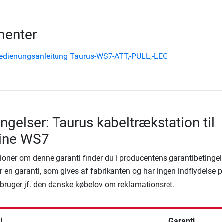
enter
edienungsanleitung Taurus-WS7-ATT,-PULL,-LEG
ngelser: Taurus kabeltrækstation til
ine WS7
ioner om denne garanti finder du i producentens garantibetingel
 en garanti, som gives af fabrikanten og har ingen indflydelse 
rbruger jf. den danske købelov om reklamationsret.
i
Garanti