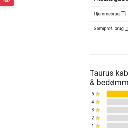
Hjemmebrug
Semiprof. brug
Taurus kab
& bedømm
5
4
3
2
1