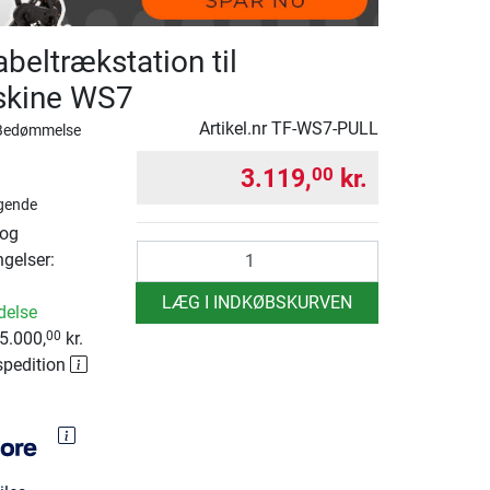
beltrækstation til
skine WS7
Artikel.nr
TF-WS7-PULL
Bedømmelse
3.119,
kr.
00
gende
 og
antal
ngelser:
LÆG I INDKØBSKURVEN
delse
5.000,
kr.
00
spedition