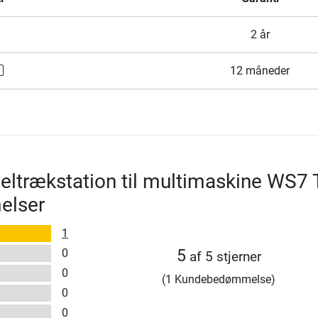
2 år
12 måneder
eltrækstation til multimaskine WS7 
elser
1
0
5
af 5 stjerner
0
(1 Kundebedømmelse)
0
0