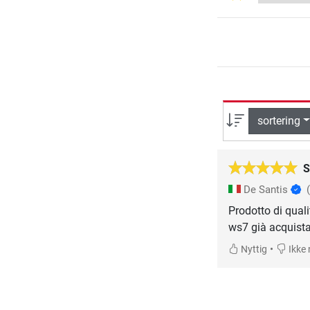
sortering
S
De Santis
Prodotto di qual
ws7 già acquista
•
Nyttig
Ikke 