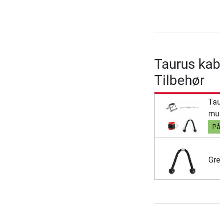
Taurus kab
Tilbehør
Tau
mul
På
Gre