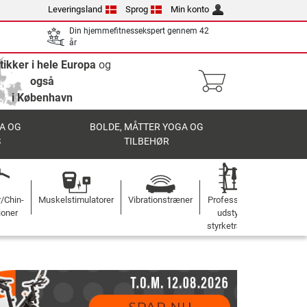
Leveringsland
Sprog
Min konto
Din hjemmefitnessekspert gennem 42
år
tikker i hele Europa
og
også
i København
A OG
BOLDE, MÅTTER YOGA OG
S
TILBEHØR
r/Chin-
Muskelstimulatorer
Vibrationstræner
Professionelt
ioner
udstyr til
styrketræning