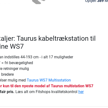
Optjen
389
Mi
ljer: Taurus kabeltrækstation til
ine WS7
n indstilles 44-193 cm - i alt 17 muligheder
 = fri bevægelighed
le retninger mulig
 bredere
elser mulig med
Taurus WS7 Multisstation
r kun til den nyeste model af Taurus multistation WS7
fair pris.
Læs alt om Fitshops kvalitetskontrol
her