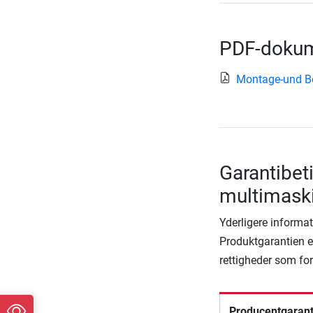
PDF-dokum
Montage-und B
Garantibeti
multimask
Yderligere informat
Produktgarantien er
rettigheder som fo
Producentgarant