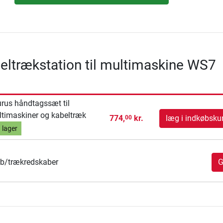
eltrækstation til multimaskine WS7
rus håndtagssæt til
timaskiner og kabeltræk
774,
kr.
læg i indkøbsku
00
 lager
b/trækredskaber
G