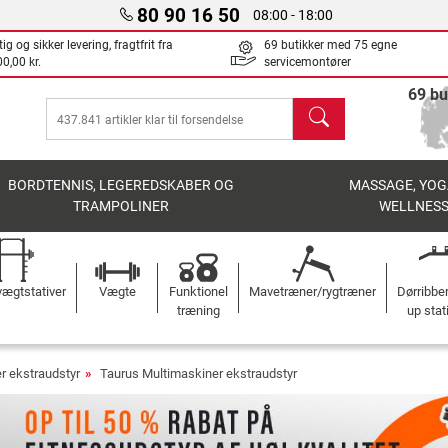
80 90 16 50
08:00 - 18:00
ig og sikker levering, fragtfrit fra
69 butikker med 75 egne
0,00 kr.
servicemontører
69 bu
søg
BORDTENNIS, LEGEREDSKABER OG
MASSAGE, YOG
TRAMPOLINER
WELLNES
ægtstativer
Vægte
Funktionel
Mavetræner/rygtræner
Dørribbe
træning
up stat
r ekstraudstyr
Taurus Multimaskiner ekstraudstyr