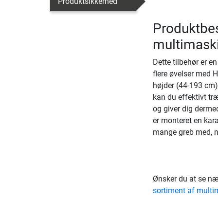
Produktsikkerhed
Produktbes
multimask
Dette tilbehør er 
flere øvelser med Hi
højder (44-193 cm).
kan du effektivt t
og giver dig derme
er monteret en kara
mange greb med, n
Ønsker du at se næ
sortiment af multi