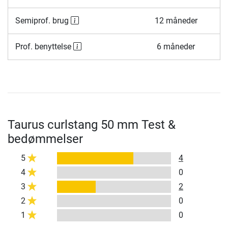
Semiprof. brug
12 måneder
Prof. benyttelse
6 måneder
Taurus curlstang 50 mm Test &
bedømmelser
5
4
4
0
3
2
2
0
1
0