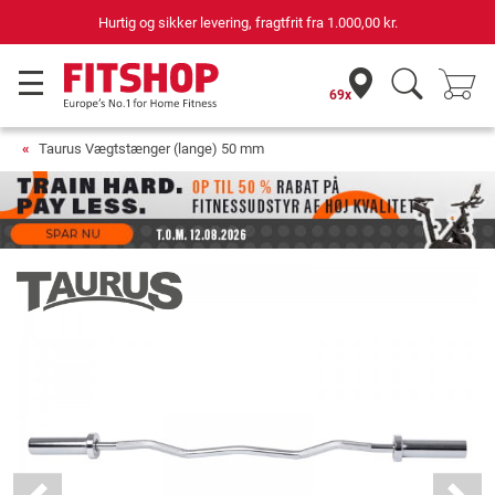
69 butikker med 75 egne servicemontører
69x
Taurus Vægtstænger (lange) 50 mm