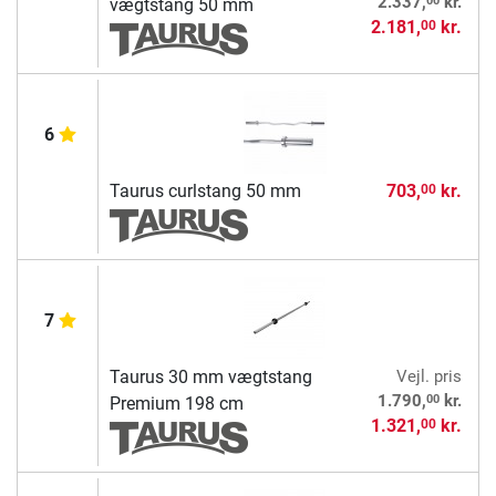
2.337,
kr.
vægtstang 50 mm
2.181,
kr.
00
6
Taurus curlstang 50 mm
703,
kr.
00
7
Taurus 30 mm vægtstang
Vejl. pris
00
1.790,
kr.
Premium 198 cm
1.321,
kr.
00