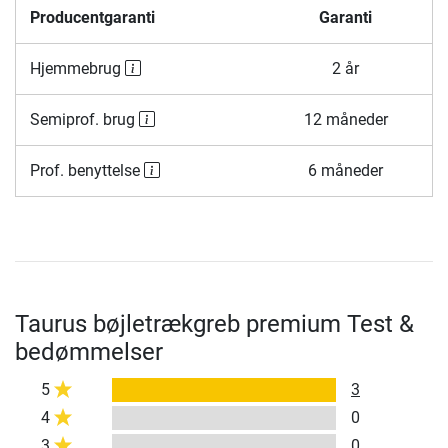
Producentgaranti
Garanti
Hjemmebrug
2 år
Semiprof. brug
12 måneder
Prof. benyttelse
6 måneder
Taurus bøjletrækgreb premium Test &
bedømmelser
5
3
4
0
3
0