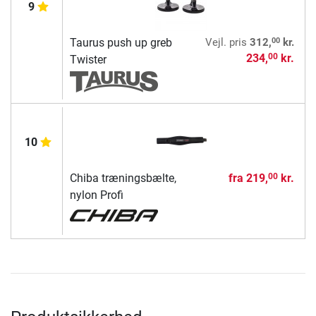
9
00
Taurus push up greb
Vejl. pris
312,
kr.
234,
kr.
00
Twister
10
Chiba træningsbælte,
fra
219,
kr.
00
nylon Profi