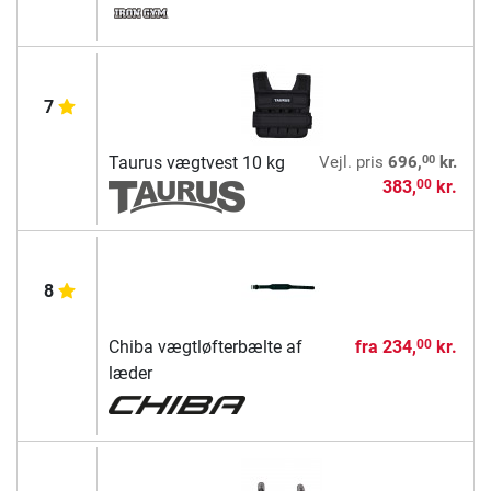
7
00
Taurus vægtvest 10 kg
Vejl. pris
696,
kr.
383,
kr.
00
8
Chiba vægtløfterbælte af
fra
234,
kr.
00
læder