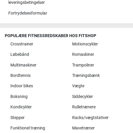
leveringsbetingelser
Fortrydelsesformular
POPULÆRE FITNESSREDSKABER HOS FITSHOP
Crosstrainer
Motionscykler
Løbebånd
Romaskiner
Multimaskiner
Trampoliner
Bordtennis
Træningsbænk
Indoor bikes
Vægte
Boksning
Siddecykler
Kondicykler
Rulletrænere
Stepper
Racks/vægtstativer
Funktionel træning
Mavetræner