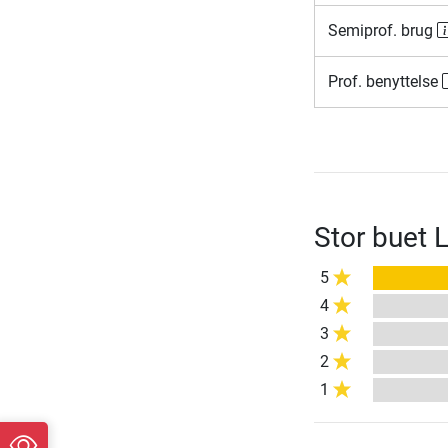
Semiprof. brug
Prof. benyttelse
Stor buet 
5
4
3
2
1