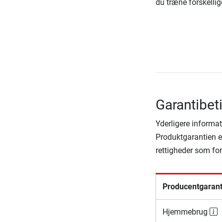
du træne forskelli
Garantibet
Yderligere informat
Produktgarantien er
rettigheder som fo
Producentgarant
Hjemmebrug