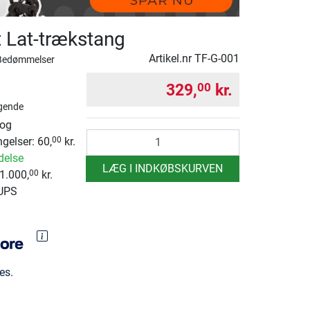
t Lat-trækstang
Artikel.nr
TF-G-001
Bedømmelser
329,
kr.
00
gende
 og
antal
ngelser: 60,
kr.
00
delse
LÆG I INDKØBSKURVEN
1.000,
kr.
00
 UPS
es.