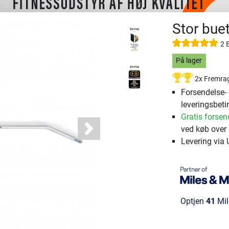
Stor bue
2 
På lager
2x Fremra
Forsendelse-
leveringsbeti
Gratis forsen
ved køb over 
Next
Levering via
Optjen
41
Mil