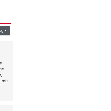
og
e
ine
n,
trotz