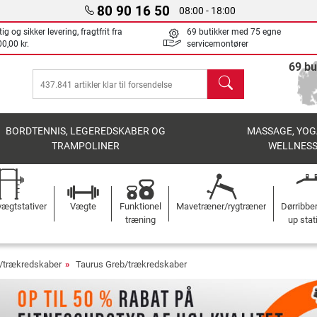
80 90 16 50
08:00 - 18:00
ig og sikker levering, fragtfrit fra
69 butikker med 75 egne
0,00 kr.
servicemontører
69 bu
søg
BORDTENNIS, LEGEREDSKABER OG
MASSAGE, YOG
TRAMPOLINER
WELLNES
ægtstativer
Vægte
Funktionel
Mavetræner/rygtræner
Dørribbe
træning
up stat
/trækredskaber
Taurus Greb/trækredskaber