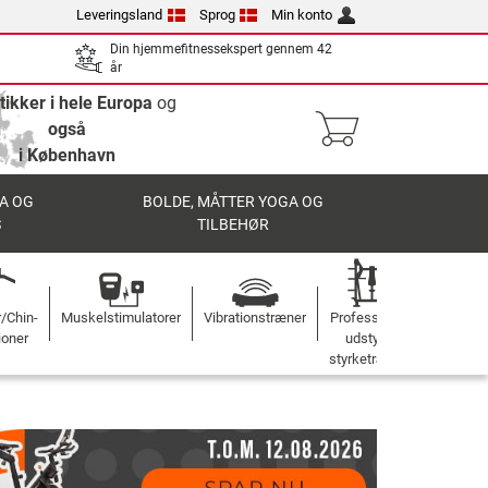
Leveringsland
Sprog
Min konto
Din hjemmefitnessekspert gennem 42
år
tikker i hele Europa
og
også
i København
A OG
BOLDE, MÅTTER YOGA OG
S
TILBEHØR
r/Chin-
Muskelstimulatorer
Vibrationstræner
Professionelt
ioner
udstyr til
styrketræning