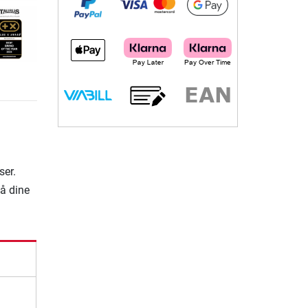
ser.
på dine