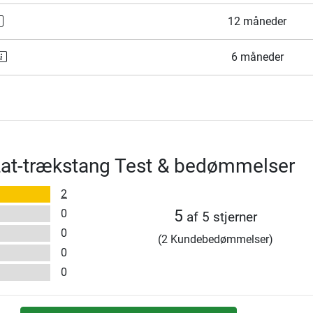
12 måneder
6 måneder
Lat-trækstang Test & bedømmelser
2
0
5
af 5 stjerner
0
(2 Kundebedømmelser)
0
0