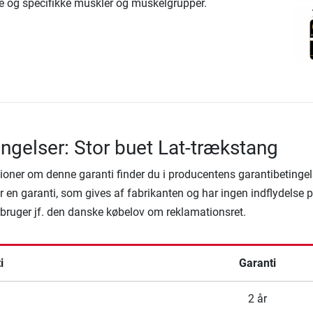
ge og specifikke muskler og muskelgrupper.
ingelser: Stor buet Lat-trækstang
ioner om denne garanti finder du i producentens garantibetingel
 en garanti, som gives af fabrikanten og har ingen indflydelse 
rbruger jf. den danske købelov om reklamationsret.
i
Garanti
2 år