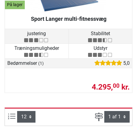
På lager
Sport Langer multi-fitnessvæg
justering
Stabilitet
Træningsmuligheder
Udstyr
Bedømmelser
5,0
(1)
4.295,
kr.
00
Artikel pr. side:
Side