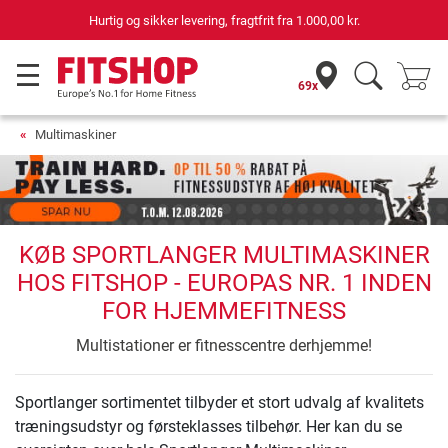
Hurtig og sikker levering, fragtfrit fra
1.000,00 kr.
69x
Multimaskiner
KØB SPORTLANGER MULTIMASKINER
HOS FITSHOP - EUROPAS NR. 1 INDEN
FOR HJEMMEFITNESS
Multistationer er fitnesscentre derhjemme!
Sportlanger sortimentet tilbyder et stort udvalg af kvalitets
træningsudstyr og førsteklasses tilbehør. Her kan du se