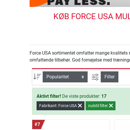
KØB FORCE USA MUL
Force USA sortimentet omfatter mange kvalitets r
omfattende tilbehør. God fornøjelse med trænin
Avanceret søg
sortering
Filter
Aktivt filter!
De viste produkter:
17
Fabrikant: Force USA
nulstil filter
#7