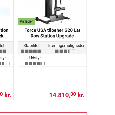
På lager
tion
Force USA tilbehør G20 Lat
ck
Row Station Upgrade
tet
Stabilitet
Træningsmuligheder
tyr
Udstyr
kr.
14.810,
kr.
0
00