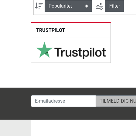
Avanceret søg
sortering
Filter
TRUSTPILOT
E-mailadresse