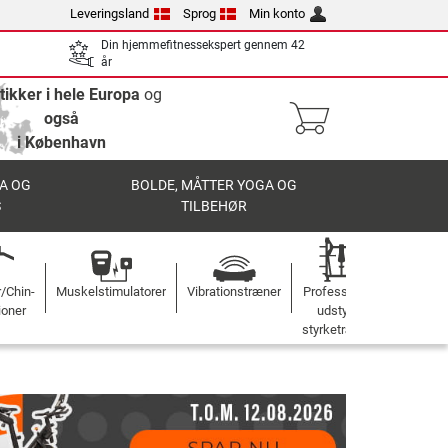
Leveringsland
Sprog
Min konto
Din hjemmefitnessekspert gennem 42
år
tikker i hele Europa
og
også
i København
A OG
BOLDE, MÅTTER YOGA OG
S
TILBEHØR
r/Chin-
Muskelstimulatorer
Vibrationstræner
Professionelt
ioner
udstyr til
styrketræning