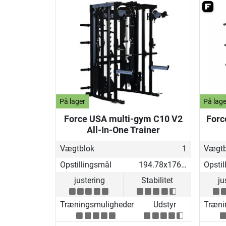
På lager
På lage
Force USA multi-gym C10 V2
Forc
All-In-One Trainer
Vægtblok
1
Vægtb
Opstillingsmål
194.78x176.69x219.53 cm
Opstil
justering
Stabilitet
ju
Træningsmuligheder
Udstyr
Træni