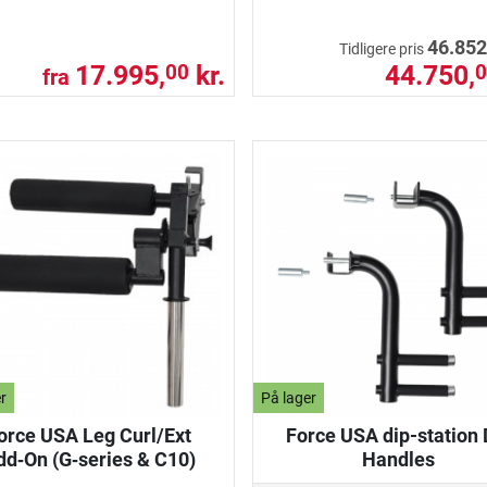
46.852
Tidligere pris
17.995,
kr.
44.750,
00
0
fra
r
På lager
orce USA Leg Curl/Ext
Force USA dip-station 
dd‑On (G‑series & C10)
Handles