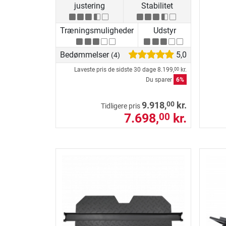
justering
Stabilitet
Træningsmuligheder
Udstyr
Bedømmelser
5,0
(4)
Laveste pris de sidste 30 dage
8.199,
kr.
00
Du sparer
6%
00
9.918,
kr.
Tidligere pris
7.698,
kr.
00