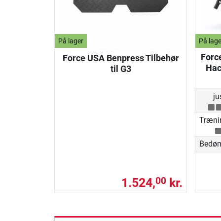
På lager
På lage
Forc
Force USA Benpress Tilbehør
Hac
til G3
ju
Træni
Bedø
1.524,
kr.
00