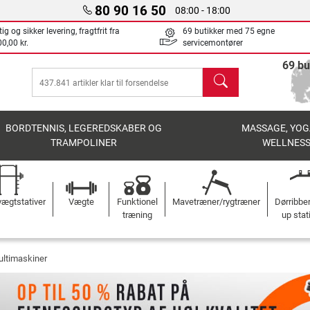
80 90 16 50
08:00 - 18:00
ig og sikker levering, fragtfrit fra
69 butikker med 75 egne
0,00 kr.
servicemontører
69 bu
søg
BORDTENNIS, LEGEREDSKABER OG
MASSAGE, YOG
TRAMPOLINER
WELLNES
ægtstativer
Vægte
Funktionel
Mavetræner/rygtræner
Dørribbe
træning
up stat
ltimaskiner