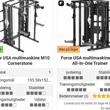
r
Ikke på lager
e USA multimaskine M10
Force USA multimaskin
Cornerstone
All-In-One Trainer
lok
1
justering
Stabili
lingsmål
195.58x152.4x219.71 cm
Træningsmuligheder
Uds
stering
Stabilitet
Bedømmelser
(3)
ngsmuligheder
Udstyr
Laveste pris de sidste 30 dage
46.
Du spa