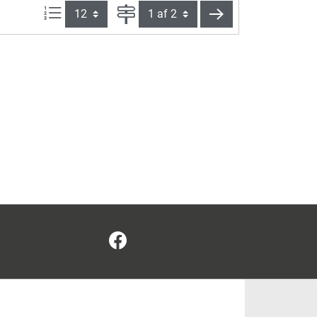
Artikel pr. side:
Side
videre
Facebook