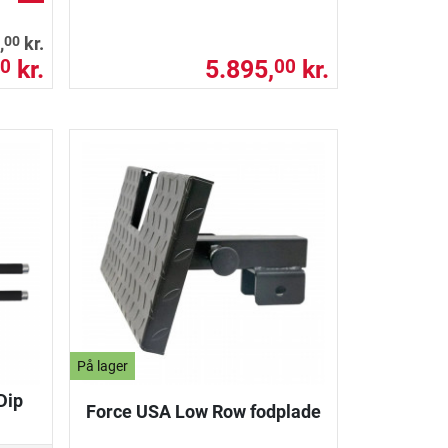
00
,
kr.
kr.
5.895,
kr.
0
00
På lager
Dip
Force USA Low Row fodplade