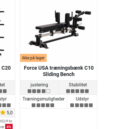
Ikke på lager
e C20
Force USA træningsbænk C10
Sliding Bench
tet
justering
Stabilitet
tyr
Træningsmuligheder
Udstyr
5,0
852,
kr.
00
rer
4%