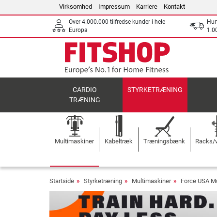
Virksomhed
Impressum
Karriere
Kontakt
Over 4.000.000 tilfredse kunder i hele
Hurt
Europa
1.00
CARDIO
STYRKETRÆNING
TRÆNING
Multimaskiner
Kabeltræk
Træningsbænk
Racks/v
Startside
Styrketræning
Multimaskiner
Force USA Mu