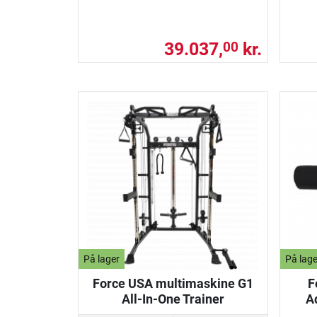
39.037,
kr.
00
På lager
På lage
Force USA multimaskine G1
F
All-In-One Trainer
A