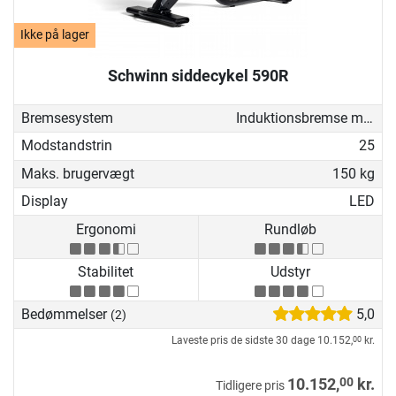
Ikke på lager
Schwinn siddecykel 590R
Bremsesystem
Induktionsbremse med generator
Modstandstrin
25
Maks. brugervægt
150 kg
Display
LED
Ergonomi
Rundløb
Stabilitet
Udstyr
Bedømmelser
5,0
(2)
Laveste pris de sidste 30 dage
10.152,
kr.
00
00
10.152,
kr.
Tidligere pris