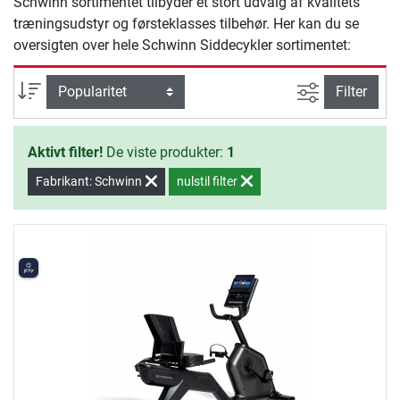
Schwinn sortimentet tilbyder et stort udvalg af kvalitets
træningsudstyr og førsteklasses tilbehør. Her kan du se
oversigten over hele Schwinn Siddecykler sortimentet:
Avanceret s
sortering
Filter
Aktivt filter!
De viste produkter:
1
Fabrikant: Schwinn
nulstil filter