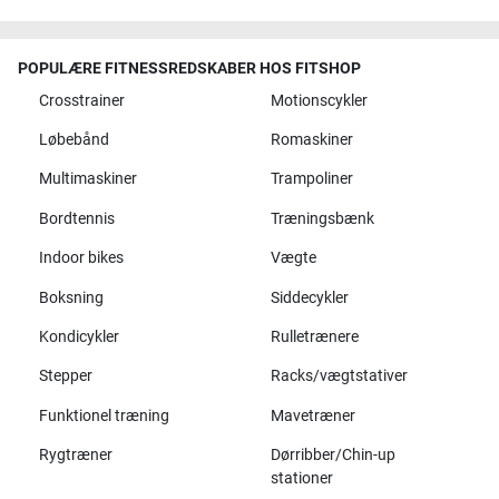
POPULÆRE FITNESSREDSKABER HOS FITSHOP
Crosstrainer
Motionscykler
Løbebånd
Romaskiner
Multimaskiner
Trampoliner
Bordtennis
Træningsbænk
Indoor bikes
Vægte
Boksning
Siddecykler
Kondicykler
Rulletrænere
Stepper
Racks/vægtstativer
Funktionel træning
Mavetræner
Rygtræner
Dørribber/Chin-up
stationer