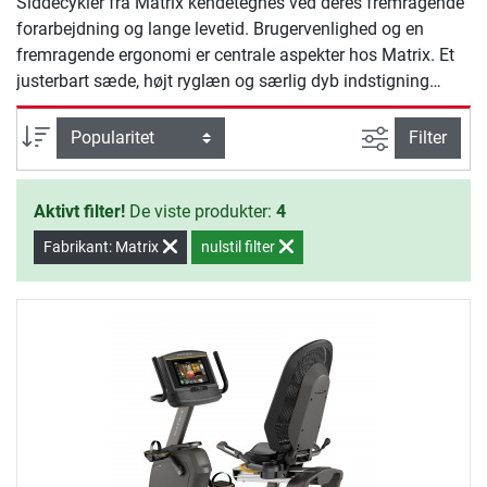
Siddecykler fra Matrix kendetegnes ved deres fremragende
forarbejdning og lange levetid. Brugervenlighed og en
fremragende ergonomi er centrale aspekter hos Matrix. Et
justerbart sæde, højt ryglæn og særlig dyb indstigning
sørger for god komfort. Imens pulssensorerne ved siden af
sædet muliggør pulsstyret træning, byder det overskuelige
Avanceret s
sortering
Filter
display på en god træningskontrol.
Aktivt filter!
De viste produkter:
4
Fabrikant: Matrix
nulstil filter