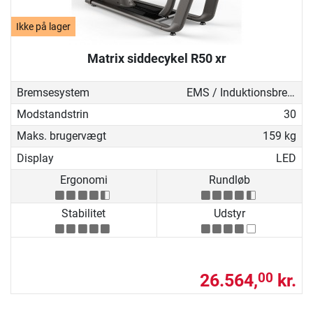
Ikke på lager
Matrix siddecykel R50 xr
Bremsesystem
EMS / Induktionsbremse
Modstandstrin
30
Maks. brugervægt
159 kg
Display
LED
Ergonomi
Rundløb
Stabilitet
Udstyr
26.564,
kr.
00