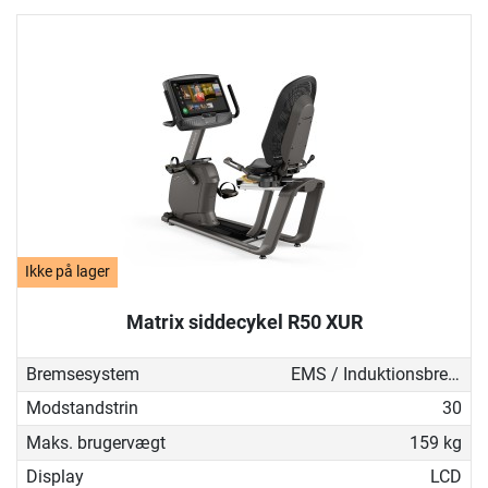
Ikke på lager
Matrix siddecykel R50 XUR
Bremsesystem
EMS / Induktionsbremse
Modstandstrin
30
Maks. brugervægt
159 kg
Display
LCD