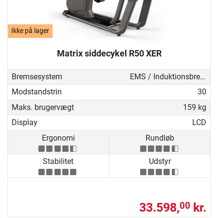
Ikke på lager
Matrix siddecykel R50 XER
Bremsesystem
EMS / Induktionsbremse
Modstandstrin
30
Maks. brugervægt
159 kg
Display
LCD
Ergonomi
Rundløb
Stabilitet
Udstyr
33.598,
kr.
00