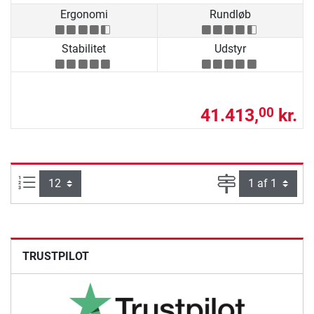
Ergonomi
Rundløb
Stabilitet
Udstyr
41.413,
kr.
00
Artikel pr. side:
Side
TRUSTPILOT