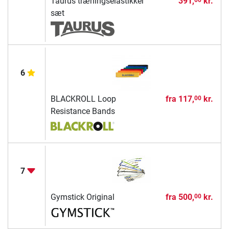
Taurus træningselastikker
391,
kr.
sæt
6
BLACKROLL Loop
fra
117,
kr.
00
Resistance Bands
7
Gymstick Original
fra
500,
kr.
00