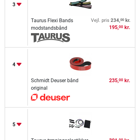
3
00
Taurus Flexi Bands
Vejl. pris
234,
kr.
195,
kr.
00
modstandsbånd
4
Schmidt Deuser bånd
235,
kr.
00
original
5
00