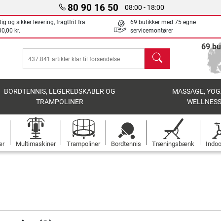
80 90 16 50
08:00 - 18:00
ig og sikker levering, fragtfrit fra
69 butikker med 75 egne
0,00 kr.
servicemontører
69 bu
søg
BORDTENNIS, LEGEREDSKABER OG
MASSAGE, YOG
TRAMPOLINER
WELLNES
er
Multimaskiner
Trampoliner
Bordtennis
Træningsbænk
Indoo