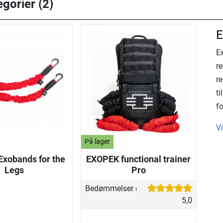
egorier (2)
E
E
re
r
t
f
V
På lager
xobands for the
EXOPEK functional trainer
Legs
Pro
Bedømmelser
(1)
5,0