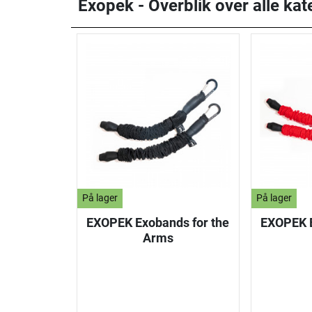
Exopek - Overblik over alle kat
På lager
På lager
EXOPEK Exobands for the
EXOPEK E
Arms