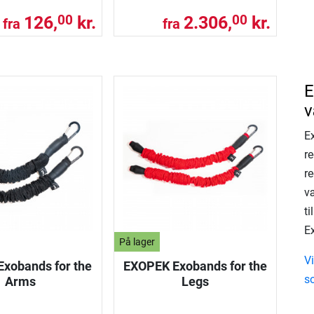
126,
kr.
2.306,
kr.
00
00
fra
fra
E
v
E
re
r
v
t
E
På lager
V
xobands for the
EXOPEK Exobands for the
s
Arms
Legs