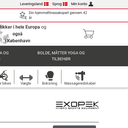
Leveringsland
Sprog
Min konto
Din hjemmefitnessekspert gennem 42
år
tikker i hele Europa
og
også
i København
A OG
BOLDE, MÅTTER YOGA OG
S
TILBEHØR
r bikes
Vægte
Boksning
Massageredskaber