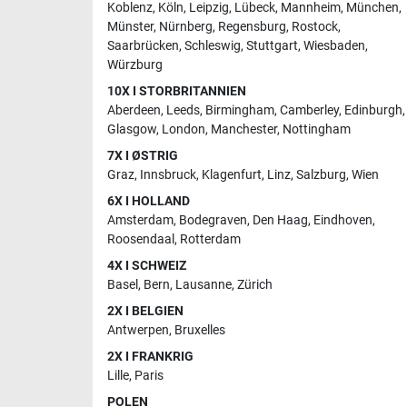
Koblenz
,
Köln
,
Leipzig
,
Lübeck
,
Mannheim
,
München
,
Münster
,
Nürnberg
,
Regensburg
,
Rostock
,
Saarbrücken
,
Schleswig
,
Stuttgart
,
Wiesbaden
,
Würzburg
10X I STORBRITANNIEN
Aberdeen
,
Leeds
,
Birmingham
,
Camberley
,
Edinburgh
,
Glasgow
,
London
,
Manchester
,
Nottingham
7X I ØSTRIG
Graz
,
Innsbruck
,
Klagenfurt
,
Linz
,
Salzburg
,
Wien
6X I HOLLAND
Amsterdam
,
Bodegraven
,
Den Haag
,
Eindhoven
,
Roosendaal
,
Rotterdam
4X I SCHWEIZ
Basel
,
Bern
,
Lausanne
,
Zürich
2X I BELGIEN
Antwerpen
,
Bruxelles
2X I FRANKRIG
Lille
,
Paris
POLEN