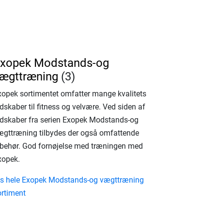
xopek Modstands-og
ægttræning
(3)
xopek sortimentet omfatter mange kvalitets
dskaber til fitness og velvære. Ved siden af
edskaber fra serien Exopek Modstands-og
ægttræning tilbydes der også omfattende
ilbehør. God fornøjelse med træningen med
xopek.
is hele Exopek Modstands-og vægttræning
ortiment