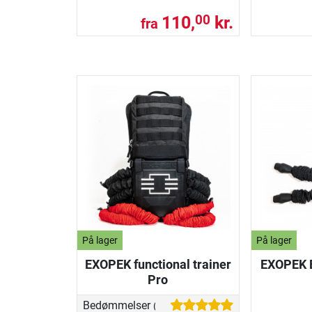
110,
kr.
00
fra
På lager
På lager
EXOPEK functional trainer
EXOPEK E
Pro
Bedømmelser
(1)