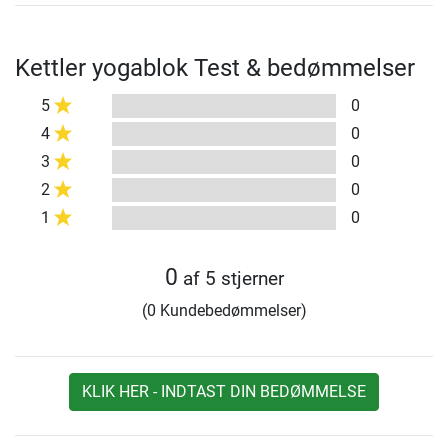
Kettler yogablok Test & bedømmelser
5
0
4
0
3
0
2
0
1
0
0
af 5 stjerner
(0 Kundebedømmelser)
KLIK HER - INDTAST DIN BEDØMMELSE