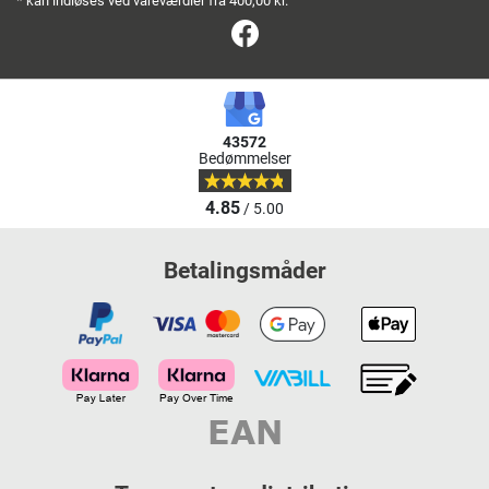
* kan indløses ved vareværdier fra 400,00 kr.
Facebook
43572
Bedømmelser
4.85
/ 5.00
Betalingsmåder